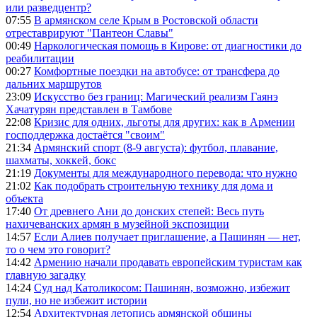
или разведцентр?
07:55
В армянском селе Крым в Ростовской области
отреставрируют "Пантеон Славы"
00:49
Наркологическая помощь в Кирове: от диагностики до
реабилитации
00:27
Комфортные поездки на автобусе: от трансфера до
дальних маршрутов
23:09
Искусство без границ: Магический реализм Гаянэ
Хачатурян представлен в Тамбове
22:08
Кризис для одних, льготы для других: как в Армении
господдержка достаётся "своим"
21:34
Армянский спорт (8-9 августа): футбол, плавание,
шахматы, хоккей, бокс
21:19
Документы для международного перевода: что нужно
21:02
Как подобрать строительную технику для дома и
объекта
17:40
От древнего Ани до донских степей: Весь путь
нахичеванских армян в музейной экспозиции
14:57
Если Алиев получает приглашение, а Пашинян — нет,
то о чем это говорит?
14:42
Армению начали продавать европейским туристам как
главную загадку
14:24
Суд над Католикосом: Пашинян, возможно, избежит
пули, но не избежит истории
12:54
Архитектурная летопись армянской общины