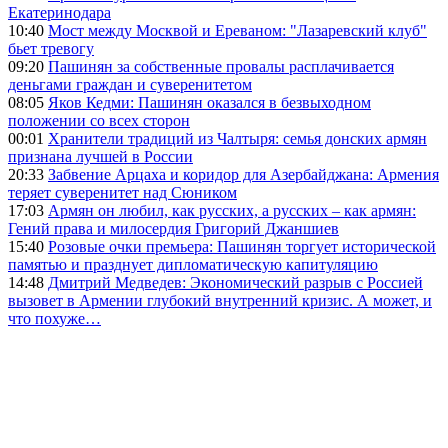
Екатеринодара
10:40
Мост между Москвой и Ереваном: "Лазаревский клуб"
бьет тревогу
09:20
Пашинян за собственные провалы расплачивается
деньгами граждан и суверенитетом
08:05
Яков Кедми: Пашинян оказался в безвыходном
положении со всех сторон
00:01
Хранители традиций из Чалтыря: семья донских армян
признана лучшей в России
20:33
Забвение Арцаха и коридор для Азербайджана: Армения
теряет суверенитет над Сюником
17:03
Армян он любил, как русских, а русских – как армян:
Гений права и милосердия Григорий Джаншиев
15:40
Розовые очки премьера: Пашинян торгует исторической
памятью и празднует дипломатическую капитуляцию
14:48
Дмитрий Медведев: Экономический разрыв с Россией
вызовет в Армении глубокий внутренний кризис. А может, и
что похуже…