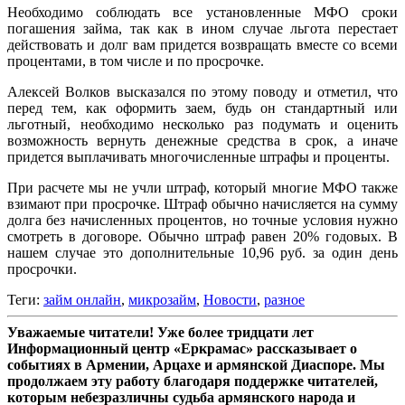
Необходимо соблюдать все установленные МФО сроки
погашения займа, так как в ином случае льгота перестает
действовать и долг вам придется возвращать вместе со всеми
процентами, в том числе и по просрочке.
Алексей Волков высказался по этому поводу и отметил, что
перед тем, как оформить заем, будь он стандартный или
льготный, необходимо несколько раз подумать и оценить
возможность вернуть денежные средства в срок, а иначе
придется выплачивать многочисленные штрафы и проценты.
При расчете мы не учли штраф, который многие МФО также
взимают при просрочке. Штраф обычно начисляется на сумму
долга без начисленных процентов, но точные условия нужно
смотреть в договоре. Обычно штраф равен 20% годовых. В
нашем случае это дополнительные 10,96 руб. за один день
просрочки.
Теги:
займ онлайн
,
микрозайм
,
Новости
,
разное
Уважаемые читатели! Уже более тридцати лет
Информационный центр «Еркрамас» рассказывает о
событиях в Армении, Арцахе и армянской Диаспоре. Мы
продолжаем эту работу благодаря поддержке читателей,
которым небезразличны судьба армянского народа и