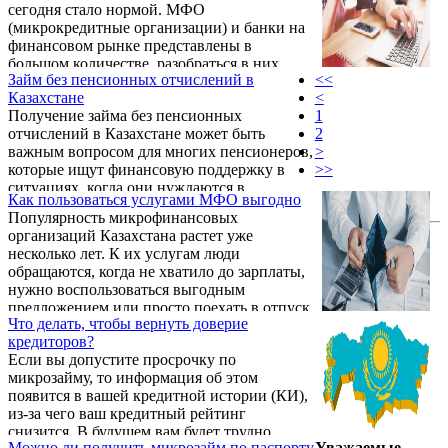
сегодня стало нормой. МФО
(микрокредитные организации) и банки на
финансовом рынке представлены в
большом количестве, разобраться в них
Займ без пенсионных отчислений в
<<
сложно. Интернет-проект «Микрозайм.ру»
Казахстане
<
был создан для упрощения выбора при
Получение займа без пенсионных
1
займе. Это настоящая помощь для человека,
отчислений в Казахстане может быть
2
которому необходима определенная сумма
важным вопросом для многих пенсионеров,
>
денег, но он опасается попасть на
которые ищут финансовую поддержку в
>>
мошенников, либо желает взять кредит при
ситуациях, когда они нуждаются в
минимальном проценте.
Как пользоваться услугами МФО выгодно
дополнительных средствах. В данной статье
Популярность микрофинансовых
мы рассмотрим, как это можно сделать и
организаций Казахстана растет уже
какие варианты доступны для пожилых
несколько лет. К их услугам люди
граждан Казахстана.
обращаются, когда не хватило до зарплаты,
нужно воспользоваться выгодным
предложением или просто поехать в отпуск.
Что делать, чтобы вернуть доверие
кредиторов?
Если вы допустите просрочку по
микрозайму, то информация об этом
появится в вашей кредитной истории (КИ),
из-за чего ваш кредитный рейтинг
снизится. В будущем вам будет трудно
Можно ли получить микрозайм по паспорту
Уважаемые