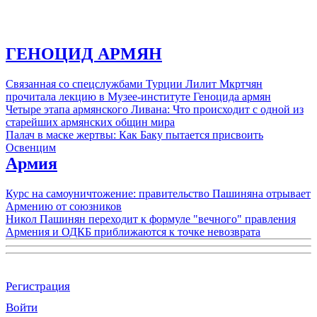
ГЕНОЦИД АРМЯН
Связанная со спецслужбами Турции Лилит Мкртчян
прочитала лекцию в Музее-институте Геноцида армян
Четыре этапа армянского Ливана: Что происходит с одной из
старейших армянских общин мира
Палач в маске жертвы: Как Баку пытается присвоить
Освенцим
Армия
Курс на самоуничтожение: правительство Пашиняна отрывает
Армению от союзников
Никол Пашинян переходит к формуле "вечного" правления
Армения и ОДКБ приближаются к точке невозврата
Регистрация
Войти