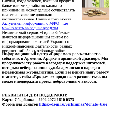
Случаи, когда человек, взявший кредит в
продуктами.
банке или микрозайм по каким-то
причинам не может дальше осуществлять
платежи – явление довольно
распространенное. Причин тому может
Актуальная информация о МФО - где
быть множество - потерял работу, сократили
можно взять выгодные кредиты
зарплату, одолела болезнь, изменились
Независимый сервис «Гид по Займам»
семейные обстоятельства. В результате,
является информационным сайтом по
заёмщик оказывается в очень сложной
информированию жителей Украины о
ситуации. К тому же, если он не найдет
микрофинансовой деятельности разных
верного решения проблемы, случится
организаций. Здесь отборные online
конфликт с кредитором со всеми
Информационный центр «Еркрамас» рассказывает о
кредиты в банковских учреждениях,
вытекающими последствиями. Агентство
событиях в Армении, Арцахе и армянской Диаспоре. Мы
которые объединяют скорость выдачи,
"Новости-Армения" представляет ...
продолжаем эту работу благодаря поддержке читателей,
простота оформления и другие
которым небезразличны судьба армянского народа и
преимущества. В числе представленных
независимая журналистика. Если вы цените нашу работу
микрофинансовых организаций (МФО) и
и хотите, чтобы «Еркрамас» продолжал развиваться, вы
те, что пока неизвестны широкому кругу
можете поддержать проект добровольным взносом.
потребителей. Эксперты отмечают, что в
таких МФО условия могут быть более
лояльнее и лучше. Подобный сервис
РЕКВИЗИТЫ ДЛЯ ПОДДЕРЖКИ:
оправдан, ...
Карта Сбербанка – 2202 2072 1610 0373
Форма для донатов
https://dzen.ru/yerkramas?donate=true