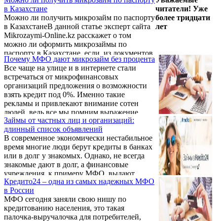
получить как микрозаймы, так и
в Казахстане
читатели! Уже
потребительские кредиты в банках — ведь
Можно ли получить микрозайм по паспорту
более тридцати
практически все кредиторы обращают
в КазахстанеВ данной статье эксперт сайта
лет
внимание на КИ. Однако это не значит, что
Mikrozaymi-Online.kz расскажет о том
вы теперь вообще не сможете получить
можно ли оформить микрозаймы по
ссуду. Ситуацию можно исправить, если
паспорту в Казахстане, если, из документов,
вам удастся восстановить доверие
Почему МФО дают микрозайм без процента
у вас есть только паспорт. Будут
кредиторов. В статье расскажем, как это
Все чаще на улице и в интернете стали
рассмотрены микрофинансовые
можно сделать.
встречаться от микрофинансовых
организации Республики Казахстан,
организаций предложения о возможности
выдающие подобные займы, а так же
взять кредит под 0%. Именно такие
требования, которые они предъявляют к
рекламы и привлекают внимание сотен
своим заемщикам.
людей, ведь все мы помним выражение
Займы от частных лиц и организаций:
«бесплатный сыр только в мышеловке».
длинный список объявлений
Однако, сейчас действительно можно
В современное экономически нестабильное
воспользоваться услугой МФО и получить
время многие люди берут кредиты в банках
заем без пений, но для этого необходимо
или в долг у знакомых. Однако, не всегда
выполнение ряда условий. О них дальше и
знакомые дают в долг, а финансовые
пойдет речь.
учреждения, к примеру МФО, выдают
Кредито24 – одна из самых надежных МФО
небольшие займы. При проблемах можно
в России
зайти на сайт privatzaem.net, на котором
МФО сегодня заняли свою нишу по
размещено большое количество
кредитованию населения, это такая
предложений от частных лиц или
палочка-выручалочка для потребителей,
организаций (по большей части