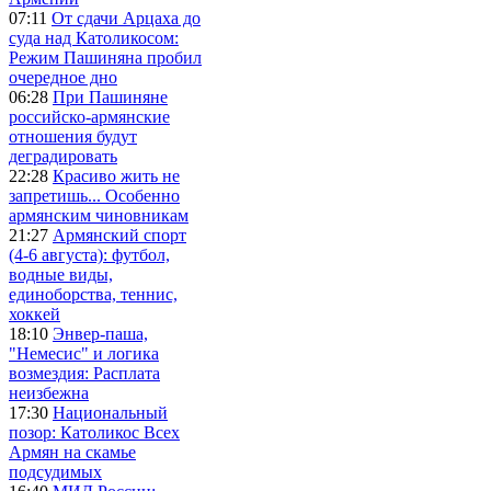
07:11
От сдачи Арцаха до
суда над Католикосом:
Режим Пашиняна пробил
очередное дно
06:28
При Пашиняне
российско-армянские
отношения будут
деградировать
22:28
Красиво жить не
запретишь... Особенно
армянским чиновникам
21:27
Армянский спорт
(4-6 августа): футбол,
водные виды,
единоборства, теннис,
хоккей
18:10
Энвер-паша,
"Немесис" и логика
возмездия: Расплата
неизбежна
17:30
Национальный
позор: Католикос Всех
Армян на скамье
подсудимых