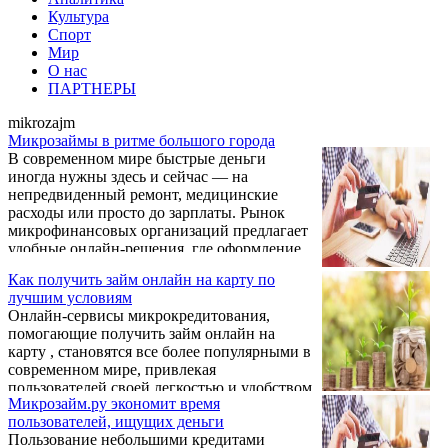
Культура
Спорт
Мир
О нас
ПАРТНЕРЫ
mikrozajm
Микрозаймы в ритме большого города
В современном мире быстрые деньги
иногда нужны здесь и сейчас — на
непредвиденный ремонт, медицинские
расходы или просто до зарплаты. Рынок
микрофинансовых организаций предлагает
удобные онлайн-решения, где оформление
занимает минуты. Среди них работает и
Как получить займ онлайн на карту по
кредит плюс компания, которая с 2015 года
лучшим условиям
выдает займы гражданам России через
Онлайн-сервисы микрокредитования,
интернет без лишней бюрократии.
помогающие получить займ онлайн на
карту , становятся все более популярными в
современном мире, привлекая
пользователей своей легкостью и удобством
Микрозайм.ру экономит время
использования. Один из таких сервисов –
пользователей, ищущих деньги
Mickrozaim.ru, основным преимуществом
Пользование небольшими кредитами
которого является оперативность.