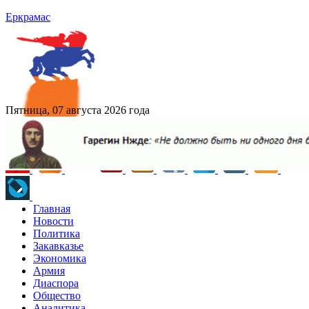
Еркрамас
Пятница, 07 августа 2026 года
Главная
Новости
Политика
Закавказье
Экономика
Армия
Диаспора
Общество
Аналитика