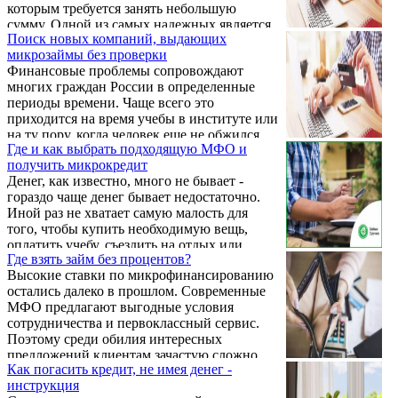
которым требуется занять небольшую
финансовых), занимающихся
сумму. Одной из самых надежных является
предоставлением займов. Кредит дается на
Поиск новых компаний, выдающих
микрофинансовая организация Кредито24,
основании стандартного набора документов
микрозаймы без проверки
которая работает в этой сфере не первый
- некоторым финансовым компаниям нужно
Финансовые проблемы сопровождают
год и предоставляет отличные банковские
...
многих граждан России в определенные
продукты. Клиентам предоставляется
периоды времени. Чаще всего это
возможность получения до 15 тысяч рублей
приходится на время учебы в институте или
сроком на месяц и со ставкой - 1 процент в
на ту пору, когда человек еще не обжился.
день.
Где и как выбрать подходящую МФО и
Далее – создается семья, рождаются дети.
получить микрокредит
Этот период времени может быть довольно
Денег, как известно, много не бывает -
продуктивным или… Когда наступают
гораздо чаще денег бывает недостаточно.
нелегкие времена и возрастают
Иной раз не хватает самую малость для
потребности семьи, можно воспользоваться
того, чтобы купить необходимую вещь,
услугами микрофинансовых организаций.
оплатить учебу, съездить на отдых или
МФО предлагают быстрые займы без
Где взять займ без процентов?
просто дотянуть до зарплаты. И тогда перед
бюрократических преград и посещения
Высокие ставки по микрофинансированию
человеком встает задача: где найти
представительства. Займы ...
остались далеко в прошлом. Современные
недостающие средства? Просить взаймы у
МФО предлагают выгодные условия
родственников или продавать семейные
сотрудничества и первоклассный сервис.
ценности – прямо скажем не лучший
Поэтому среди обилия интересных
вариант. Может занять много времени и
предложений клиентам зачастую сложно
попытка получить кредит в банке, который
Как погасить кредит, не имея денег -
выбрать займ. Некоторые МФО предлагают
может в этом кредите и отказать. Остается
инструкция
клиентам воспользоваться бесплатными
...