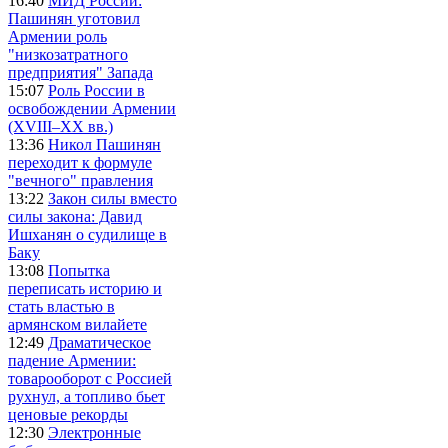
16:40
МИД России:
Пашинян уготовил
Армении роль
"низкозатратного
предприятия" Запада
15:07
Роль России в
освобождении Армении
(XVIII–XX вв.)
13:36
Никол Пашинян
переходит к формуле
"вечного" правления
13:22
Закон силы вместо
силы закона: Давид
Ишханян о судилище в
Баку
13:08
Попытка
переписать историю и
стать властью в
армянском вилайете
12:49
Драматическое
падение Армении:
товарооборот с Россией
рухнул, а топливо бьет
ценовые рекорды
12:30
Электронные