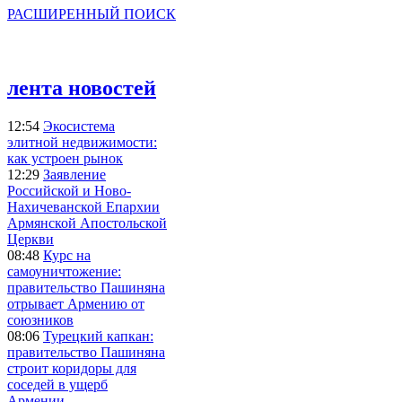
РАСШИРЕННЫЙ ПОИСК
лента новостей
12:54
Экосистема
элитной недвижимости:
как устроен рынок
12:29
Заявление
Российской и Ново-
Нахичеванской Епархии
Армянской Апостольской
Церкви
08:48
Курс на
самоуничтожение:
правительство Пашиняна
отрывает Армению от
союзников
08:06
Турецкий капкан:
правительство Пашиняна
строит коридоры для
соседей в ущерб
Армении