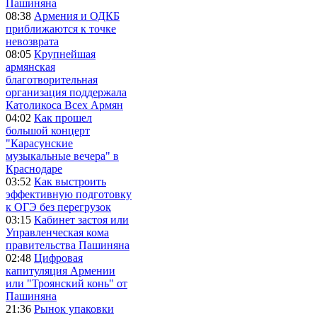
Пашиняна
08:38
Армения и ОДКБ
приближаются к точке
невозврата
08:05
Крупнейшая
армянская
благотворительная
организация поддержала
Католикоса Всех Армян
04:02
Как прошел
большой концерт
"Карасунские
музыкальные вечера" в
Краснодаре
03:52
Как выстроить
эффективную подготовку
к ОГЭ без перегрузок
03:15
Кабинет застоя или
Управленческая кома
правительства Пашиняна
02:48
Цифровая
капитуляция Армении
или "Троянский конь" от
Пашиняна
21:36
Рынок упаковки