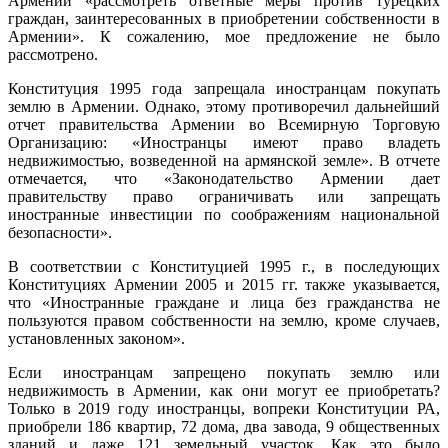
Армении «рассмотреть ответные меры против турецких
граждан, заинтересованных в приобретении собственности в
Армении». К сожалению, мое предложение не было
рассмотрено.
Конституция 1995 года запрещала иностранцам покупать
землю в Армении. Однако, этому противоречил дальнейший
отчет правительства Армении во Всемирную Торговую
Организацию: «Иностранцы имеют право владеть
недвижимостью, возведенной на армянской земле». В отчете
отмечается, что «Законодательство Армении дает
правительству право ограничивать или запрещать
иностранные инвестиции по соображениям национальной
безопасности».
В соответствии с Конституцией 1995 г., в последующих
Конституциях Армении 2005 и 2015 гг. также указывается,
что «Иностранные граждане и лица без гражданства не
пользуются правом собственности на землю, кроме случаев,
установленных законом».
Если иностранцам запрещено покупать землю или
недвижимость в Армении, как они могут ее приобретать?
Только в 2019 году иностранцы, вопреки Конституции РА,
приобрели 186 квартир, 72 дома, два завода, 9 общественных
зданий и даже 121 земельный участок. Как это было