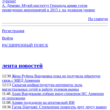
Турции!
А. Демоян: Музей-институт Геноцида армян готов
проведению мероприятий в 2015 г. на должном уровне
На главную
Регистрация
Войти
РАСШИРЕННЫЙ ПОИСК
лента новостей
12:30
Жена Рубена Варданяна пока не получила обратную
связь с МИД Армении
12:13
Скрытая инфраструктура интернета: роль
магистральных сетей в работе телеком-рынка
11:46
Арам Вардеванян избран вице-спикером НС Армении
от оппозиции
11:08
Армян подсадили на штатовский ИИ
10:36
Гагик Царукян: Стремление помогать друг другу важно