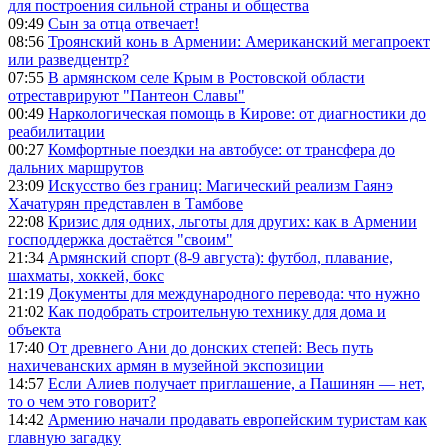
для построения сильной страны и общества
09:49
Сын за отца отвечает!
08:56
Троянский конь в Армении: Американский мегапроект
или разведцентр?
07:55
В армянском селе Крым в Ростовской области
отреставрируют "Пантеон Славы"
00:49
Наркологическая помощь в Кирове: от диагностики до
реабилитации
00:27
Комфортные поездки на автобусе: от трансфера до
дальних маршрутов
23:09
Искусство без границ: Магический реализм Гаянэ
Хачатурян представлен в Тамбове
22:08
Кризис для одних, льготы для других: как в Армении
господдержка достаётся "своим"
21:34
Армянский спорт (8-9 августа): футбол, плавание,
шахматы, хоккей, бокс
21:19
Документы для международного перевода: что нужно
21:02
Как подобрать строительную технику для дома и
объекта
17:40
От древнего Ани до донских степей: Весь путь
нахичеванских армян в музейной экспозиции
14:57
Если Алиев получает приглашение, а Пашинян — нет,
то о чем это говорит?
14:42
Армению начали продавать европейским туристам как
главную загадку