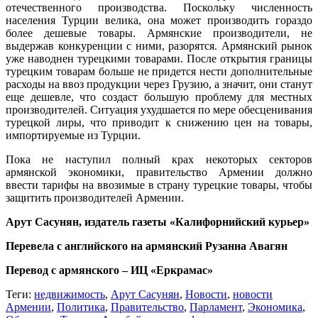
отечественного производства. Поскольку численность
населения Турции велика, она может производить гораздо
более дешевые товары. Армянские производители, не
выдержав конкуренции с ними, разорятся. Армянский рынок
уже наводнен турецкими товарами. После открытия границы
турецким товарам больше не придется нести дополнительные
расходы на ввоз продукции через Грузию, а значит, они станут
еще дешевле, что создаст большую проблему для местных
производителей. Ситуация ухудшается по мере обесценивания
турецкой лиры, что приводит к снижению цен на товары,
импортируемые из Турции.
Пока не наступил полный крах некоторых секторов
армянской экономики, правительство Армении должно
ввести тарифы на ввозимые в страну турецкие товары, чтобы
защитить производителей Армении.
Арут Сасунян, издатель газеты «Калифорнийский курьер»
Перевела с английского на армянский Рузанна Авагян
Перевод с армянского – ИЦ «Еркрамас»
Теги:
недвижимость
,
Арут Сасунян
,
Новости
,
новости
Армении
,
Политика
,
Правительство
,
Парламент
,
Экономика
,