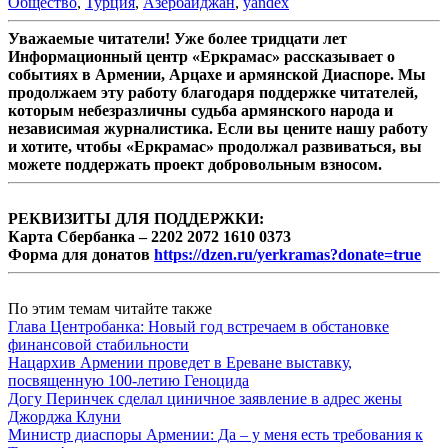
Общество
,
Турция
,
Азербайджан
,
yandex
Уважаемые читатели! Уже более тридцати лет
Информационный центр «Еркрамас» рассказывает о
событиях в Армении, Арцахе и армянской Диаспоре. Мы
продолжаем эту работу благодаря поддержке читателей,
которым небезразличны судьба армянского народа и
независимая журналистика. Если вы цените нашу работу
и хотите, чтобы «Еркрамас» продолжал развиваться, вы
можете поддержать проект добровольным взносом.
РЕКВИЗИТЫ ДЛЯ ПОДДЕРЖКИ:
Карта Сбербанка – 2202 2072 1610 0373
Форма для донатов
https://dzen.ru/yerkramas?donate=true
По этим темам читайте также
Глава Центробанка: Новый год встречаем в обстановке
финансовой стабильности
Нацархив Армении проведет в Ереване выставку,
посвященную 100-летию Геноцида
Догу Перинчек сделал циничное заявление в адрес жены
Джорджа Клуни
Министр диаспоры Армении: Да – у меня есть требования к