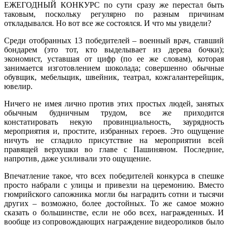
ЕЖЕГОДНЫЙ КОНКУРС по сути сразу же перестал быть
таковым, поскольку регулярно по разным причинам
откладывался. Но вот все же состоялся. И что мы увидели?
Среди отобранных 13 победителей – военный врач, ставший
бондарем (это тот, кто выделывает из дерева бочки);
экономист, уставшая от цифр (по ее же словам), которая
занимается изготовлением шоколада; совершенно обычные
обувщик, мебельщик, швейник, театрал, кожгалантерейщик,
ювелир.
Ничего не имея лично против этих простых людей, занятых
обычным будничным трудом, все же приходится
констатировать некую провинциальность, заурядность
мероприятия и, простите, избранных героев. Это ощущение
ничуть не сгладило присутствие на мероприятии всей
правящей верхушки во главе с Пашиняном. Последние,
напротив, даже усиливали это ощущение.
Впечатление такое, что всех победителей конкурса в спешке
просто набрали с улицы и привезли на церемонию. Вместо
гюмрийского сапожника могли бы наградить сотни и тысячи
других – возможно, более достойных. То же самое можно
сказать о большинстве, если не обо всех, награжденных. И
вообще из сопровождающих награждение видеороликов было