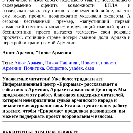
своевременно оценить возможности БПЛА и
разведывательных спутников в современной войне, на что
ему, между прочим, неоднократно указывали эксперты. А
сегодня бесталанный премьер, «запустивший первый
армянский спутник в космос» и вручающий главный приз за
беспилотники, просто пытается «замазать» свои роковые
просчеты, стоившие стране потери львиной доли Арцаха и
перекройки границ самой Армении.
Ашот Арамян, "Голос Армении"
Теги:
Ашот Арамян
,
Никол Пашинян
,
Новости
,
новости
Армении
,
Политика
,
Общество
,
yandex
,
dzen
Уважаемые читатели! Уже более тридцати лет
Информационный центр «Еркрамас» рассказывает о
событиях в Армении, Арцахе и армянской Диаспоре. Мы
продолжаем эту работу благодаря поддержке читателей,
которым небезразличны судьба армянского народа и
независимая журналистика. Если вы цените нашу работу
и хотите, чтобы «Еркрамас» продолжал развиваться, вы
можете поддержать проект добровольным взносом.
РЕКВИЗИТЫ ДЛЯ ПОДДЕРЖКИ: