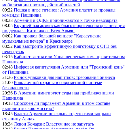
мобилизации против действий властей
09:22
Пешка в игре титанов: Армения платит за провалы
команды Пашиняна
08:38
Армения и ОДКБ приближаются к точке невозврата
08:05
Крупнейшая армянская благотворительная организация
поддержала Католикоса Всех Армян
04:02
Как прошел большой концерт "Карасунские
музыкальные вечера" в Краснодаре
03:52
Как выстроить эффективную подготовку к ОГЭ без
перегрузок
03:15
Кабинет застоя или Управленческая кома правительства
Пашиняна
02:48
Цифровая капитуляция Армении или "Троянский конь"
от Пашиняна
21:36
Рынок упаковки для напитков: требования бизнеса
21:00
Роль личной охраны в современной системе
безопасности
20:36
В Армении имитируют суды над приближенными
Пашиняна
19:18
Способен ли парламент Армении в этом составе
выполнить свою миссию?
18:45
Власти Армении не скрывают, что сами закрыли
страницу Арцаха
18:34
Левон Кочарян: Властям нас не запугать