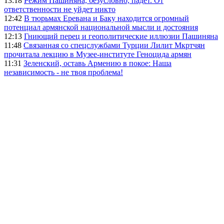
13:18
Режим Пашиняна, безусловно, падёт. От
ответственности не уйдет никто
12:42
В тюрьмах Еревана и Баку находится огромный
потенциал армянской национальной мысли и достояния
12:13
Гниющий перец и геополитические иллюзии Пашиняна
11:48
Связанная со спецслужбами Турции Лилит Мкртчян
прочитала лекцию в Музее-институте Геноцида армян
11:31
Зеленский, оставь Армению в покое: Наша
независимость - не твоя проблема!