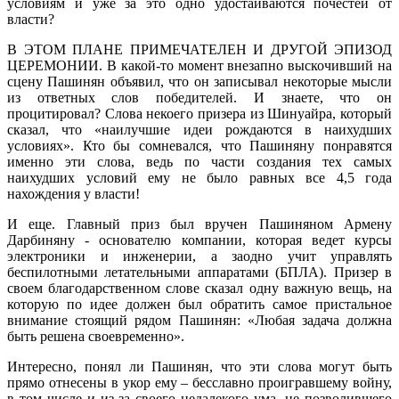
условиям и уже за это одно удостаиваются почестей от
власти?
В ЭТОМ ПЛАНЕ ПРИМЕЧАТЕЛЕН И ДРУГОЙ ЭПИЗОД
ЦЕРЕМОНИИ. В какой-то момент внезапно выскочивший на
сцену Пашинян объявил, что он записывал некоторые мысли
из ответных слов победителей. И знаете, что он
процитировал? Слова некоего призера из Шинуайра, который
сказал, что «наилучшие идеи рождаются в наихудших
условиях». Кто бы сомневался, что Пашиняну понравятся
именно эти слова, ведь по части создания тех самых
наихудших условий ему не было равных все 4,5 года
нахождения у власти!
И еще. Главный приз был вручен Пашиняном Армену
Дарбиняну - основателю компании, которая ведет курсы
электроники и инженерии, а заодно учит управлять
беспилотными летательными аппаратами (БПЛА). Призер в
своем благодарственном слове сказал одну важную вещь, на
которую по идее должен был обратить самое пристальное
внимание стоящий рядом Пашинян: «Любая задача должна
быть решена своевременно».
Интересно, понял ли Пашинян, что эти слова могут быть
прямо отнесены в укор ему – бесславно проигравшему войну,
в том числе и из-за своего недалекого ума, не позволившего