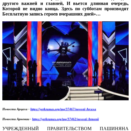
другого важней и главней, И вьется длинная очередь,
Которой не видно конца. Здесь по субботам производят
Бесплатную запись героев вчерашних дней»…
Новости Арцаха -
https://yerkramas.org/tag/37467/novosti-Arcaxa
Новости Армении -
https://yerkramas.org/tag/37462/novosti-Armenii
УЧРЕЖДЕННЫЙ ПРАВИТЕЛЬСТВОМ ПАШИНЯНА