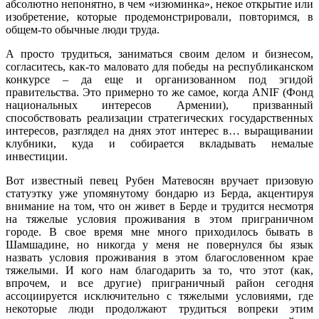
абсолютно непонятно, в чем «изюминка», некое открытие или
изобретение, которые продемонстрировали, повторимся, в
общем-то обычные люди труда.
А просто трудиться, заниматься своим делом и бизнесом,
согласитесь, как-то маловато для победы на республиканском
конкурсе – да еще и организованном под эгидой
правительства. Это примерно то же самое, когда ANIF (Фонд
национальных интересов Армении), призванный
способствовать реализации стратегических государственных
интересов, разглядел на днях этот интерес в… выращивании
клубники, куда и собирается вкладывать немалые
инвестиции.
Вот известный певец Рубен Матевосян вручает призовую
статуэтку уже упомянутому бондарю из Берда, акцентируя
внимание на том, что он живет в Берде и трудится несмотря
на тяжелые условия проживания в этом приграничном
городе. В свое время мне много приходилось бывать в
Шамшадине, но никогда у меня не повернулся бы язык
назвать условия проживания в этом благословенном крае
тяжелыми. И кого нам благодарить за то, что этот (как,
впрочем, и все другие) приграничный район сегодня
ассоциируется исключительно с тяжелыми условиями, где
некоторые люди продолжают трудиться вопреки этим