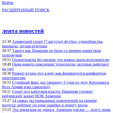
Войти
РАСШИРЕННЫЙ ПОИСК
лента новостей
21:30
Армянский спорт (7 августа): футбол, единоборства,
шахматы, легкая атлетика
20:37
Такого как Пашинян не было со времен нашествия
сельджуков
19:51
Госконтракты без рисков: что важно знать исполнителю
18:49
Окна нового поколения: технологии, которые работают
на уют
18:30
Ремонт кухни под ключ: как формируется комфортное
пространство
16:51
Судебный фарс дал трещину: Судья по делу Католикоса
Всех Армян взял самоотвод
16:11
Спорт под каблуком власти: Пашинян готовит
рейдерский захват НОК Армении
15:27
14 самых экстремальных развлечений на свежем
воздухе: рейтинг по цене ошибки и порогу входа
15:15
Эта земля вам не дорога, Армения для вас — всего лишь