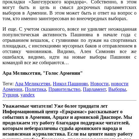
прокладки «Зангезурского коридора». Собственно, в этом
могут быть и цель и смысл досрочных парламентских
выборов в Армении. В этом может быть и ответ на вопрос о
том, кто именно заинтересован во внеочередных выборах.
И еще. С учетом сказанного, вовсе не удивляет неожиданная
популистическая активность Пашиняна в начале года с
отрыванием вешалок, с гуляниями по лужам на спортивных
площадках, с инспекциями мусорных баков и отправлением в
отставку чиновников. Видимо, Ален Симонян все же
ошибался, видимо, идти на новые выборы Пашинян с
командой все же собираются…
Ара Меликсетян, "Голос Армении"
Теги:
Ара Меликсетян
,
Никол Пашинян
,
Новости
,
новости
Армении
,
Политика
,
Правительство
,
Парламент
,
Выборы
,
Турция
,
yandex
Уважаемые читатели! Уже более тридцати лет
Информационный центр «Еркрамас» рассказывает о
событиях в Армении, Арцахе и армянской Диаспоре. Мы
продолжаем эту работу благодаря поддержке читателей,
которым небезразличны судьба армянского народа и
независимая журналистика. Если вы цените нашу работу