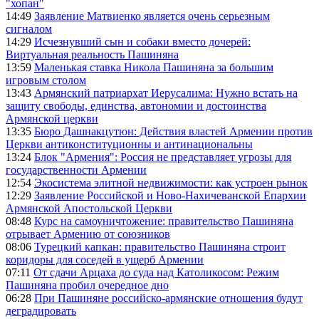
"хопан"
14:49
Заявление Матвиенко является очень серьезным
сигналом
14:29
Исчезнувший сын и собаки вместо дочерей:
Виртуальная реальность Пашиняна
13:59
Маленькая ставка Никола Пашиняна за большим
игровым столом
13:43
Армянский патриархат Иерусалима: Нужно встать на
защиту свободы, единства, автономии и достоинства
Армянской церкви
13:35
Бюро Дашнакцутюн: Действия властей Армении против
Церкви антиконституционны и антинациональны
13:24
Блок "Армения": Россия не представляет угрозы для
государственности Армении
12:54
Экосистема элитной недвижимости: как устроен рынок
12:29
Заявление Российской и Ново-Нахичеванской Епархии
Армянской Апостольской Церкви
08:48
Курс на самоуничтожение: правительство Пашиняна
отрывает Армению от союзников
08:06
Турецкий капкан: правительство Пашиняна строит
коридоры для соседей в ущерб Армении
07:11
От сдачи Арцаха до суда над Католикосом: Режим
Пашиняна пробил очередное дно
06:28
При Пашиняне российско-армянские отношения будут
деградировать