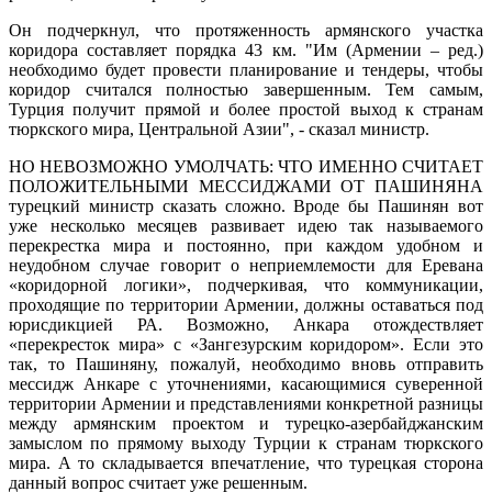
Он подчеркнул, что протяженность армянского участка
коридора составляет порядка 43 км. "Им (Армении – ред.)
необходимо будет провести планирование и тендеры, чтобы
коридор считался полностью завершенным. Тем самым,
Турция получит прямой и более простой выход к странам
тюркского мира, Центральной Азии", - сказал министр.
НО НЕВОЗМОЖНО УМОЛЧАТЬ: ЧТО ИМЕННО СЧИТАЕТ
ПОЛОЖИТЕЛЬНЫМИ МЕССИДЖАМИ ОТ ПАШИНЯНА
турецкий министр сказать сложно. Вроде бы Пашинян вот
уже несколько месяцев развивает идею так называемого
перекрестка мира и постоянно, при каждом удобном и
неудобном случае говорит о неприемлемости для Еревана
«коридорной логики», подчеркивая, что коммуникации,
проходящие по территории Армении, должны оставаться под
юрисдикцией РА. Возможно, Анкара отождествляет
«перекресток мира» с «Зангезурским коридором». Если это
так, то Пашиняну, пожалуй, необходимо вновь отправить
мессидж Анкаре с уточнениями, касающимися суверенной
территории Армении и представлениями конкретной разницы
между армянским проектом и турецко-азербайджанским
замыслом по прямому выходу Турции к странам тюркского
мира. А то складывается впечатление, что турецкая сторона
данный вопрос считает уже решенным.