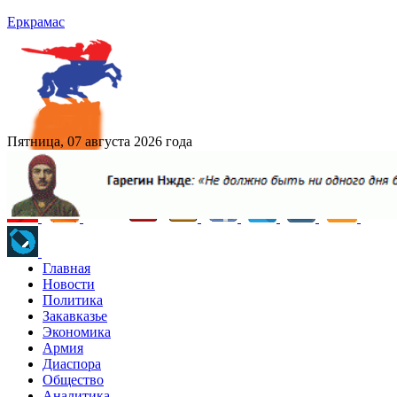
Еркрамас
Пятница, 07 августа 2026 года
Главная
Новости
Политика
Закавказье
Экономика
Армия
Диаспора
Общество
Аналитика