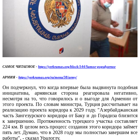
САМОЕ ЧИТАЕМОЕ -
https://yerkramas.org/block/144/Samoe-populyarnoe
АРМИЯ -
https://yerkramas.org/ru/menu/38/army/
Он подчеркнул, что когда впервые была выдвинута подобная
инициатива, армянская сторона реагировала негативно,
несмотря на то, что говорилось и о выгоде для Армении от
этого проекта. По словам министра, Турция рассчитывает на
реализацию проекта коридора к 2029 году. "Азербайджанская
часть Зангезурского коридора от Баку и до Горадиза близится
к завершению. Протяженность турецкого участка составляет
224 км. В целом весь процесс создания этого коридора займет
пять лет. Думаю, что в 2028 году мы полностью завершим все
работы", - сказал Уралоглу.