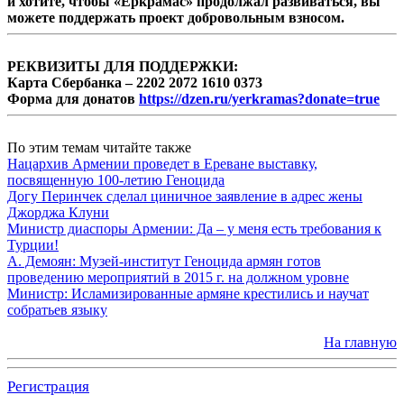
и хотите, чтобы «Еркрамас» продолжал развиваться, вы
можете поддержать проект добровольным взносом.
РЕКВИЗИТЫ ДЛЯ ПОДДЕРЖКИ:
Карта Сбербанка – 2202 2072 1610 0373
Форма для донатов
https://dzen.ru/yerkramas?donate=true
По этим темам читайте также
Нацархив Армении проведет в Ереване выставку,
посвященную 100-летию Геноцида
Догу Перинчек сделал циничное заявление в адрес жены
Джорджа Клуни
Министр диаспоры Армении: Да – у меня есть требования к
Турции!
А. Демоян: Музей-институт Геноцида армян готов
проведению мероприятий в 2015 г. на должном уровне
Министр: Исламизированные армяне крестились и научат
собратьев языку
На главную
Регистрация