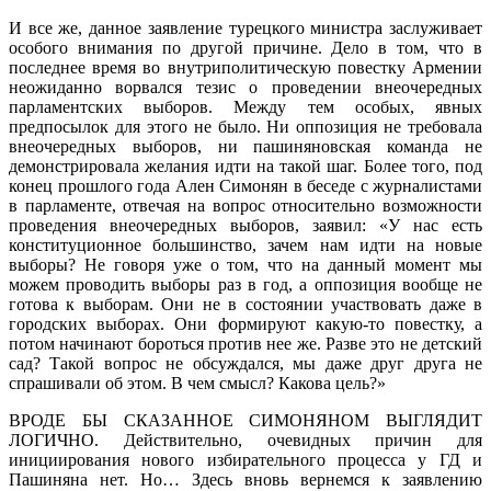
И все же, данное заявление турецкого министра заслуживает
особого внимания по другой причине. Дело в том, что в
последнее время во внутриполитическую повестку Армении
неожиданно ворвался тезис о проведении внеочередных
парламентских выборов. Между тем особых, явных
предпосылок для этого не было. Ни оппозиция не требовала
внеочередных выборов, ни пашиняновская команда не
демонстрировала желания идти на такой шаг. Более того, под
конец прошлого года Ален Симонян в беседе с журналистами
в парламенте, отвечая на вопрос относительно возможности
проведения внеочередных выборов, заявил: «У нас есть
конституционное большинство, зачем нам идти на новые
выборы? Не говоря уже о том, что на данный момент мы
можем проводить выборы раз в год, а оппозиция вообще не
готова к выборам. Они не в состоянии участвовать даже в
городских выборах. Они формируют какую-то повестку, а
потом начинают бороться против нее же. Разве это не детский
сад? Такой вопрос не обсуждался, мы даже друг друга не
спрашивали об этом. В чем смысл? Какова цель?»
ВРОДЕ БЫ СКАЗАННОЕ СИМОНЯНОМ ВЫГЛЯДИТ
ЛОГИЧНО. Действительно, очевидных причин для
инициирования нового избирательного процесса у ГД и
Пашиняна нет. Но… Здесь вновь вернемся к заявлению