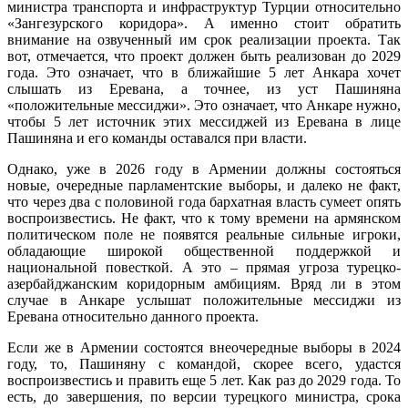
министра транспорта и инфраструктур Турции относительно
«Зангезурского коридора». А именно стоит обратить
внимание на озвученный им срок реализации проекта. Так
вот, отмечается, что проект должен быть реализован до 2029
года. Это означает, что в ближайшие 5 лет Анкара хочет
слышать из Еревана, а точнее, из уст Пашиняна
«положительные мессиджи». Это означает, что Анкаре нужно,
чтобы 5 лет источник этих мессиджей из Еревана в лице
Пашиняна и его команды оставался при власти.
Однако, уже в 2026 году в Армении должны состояться
новые, очередные парламентские выборы, и далеко не факт,
что через два с половиной года бархатная власть сумеет опять
воспроизвестись. Не факт, что к тому времени на армянском
политическом поле не появятся реальные сильные игроки,
обладающие широкой общественной поддержкой и
национальной повесткой. А это – прямая угроза турецко-
азербайджанским коридорным амбициям. Вряд ли в этом
случае в Анкаре услышат положительные мессиджи из
Еревана относительно данного проекта.
Если же в Армении состоятся внеочередные выборы в 2024
году, то, Пашиняну с командой, скорее всего, удастся
воспроизвестись и править еще 5 лет. Как раз до 2029 года. То
есть, до завершения, по версии турецкого министра, срока