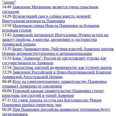
"хопан"
14:49
Заявление Матвиенко является очень серьезным
сигналом
14:29
Исчезнувший сын и собаки вместо дочерей:
Виртуальная реальность Пашиняна
13:59
Маленькая ставка Никола Пашиняна за большим
игровым столом
13:43
Армянский патриархат Иерусалима: Нужно встать на
защиту свободы, единства, автономии и достоинства
Армянской церкви
13:35
Бюро Дашнакцутюн: Действия властей Армении против
Церкви антиконституционны и антинациональны
13:24
Блок "Армения": Россия не представляет угрозы для
государственности Армении
12:54
Экосистема элитной недвижимости: как устроен рынок
12:29
Заявление Российской и Ново-Нахичеванской Епархии
Армянской Апостольской Церкви
08:48
Курс на самоуничтожение: правительство Пашиняна
отрывает Армению от союзников
08:06
Турецкий капкан: правительство Пашиняна строит
коридоры для соседей в ущерб Армении
07:11
От сдачи Арцаха до суда над Католикосом: Режим
Пашиняна пробил очередное дно
06:28
При Пашиняне российско-армянские отношения будут
деградировать