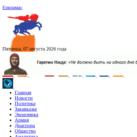
Еркрамас
Пятница, 07 августа 2026 года
Главная
Новости
Политика
Закавказье
Экономика
Армия
Диаспора
Общество
Аналитика