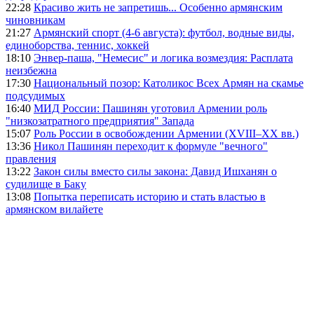
22:28
Красиво жить не запретишь... Особенно армянским
чиновникам
21:27
Армянский спорт (4-6 августа): футбол, водные виды,
единоборства, теннис, хоккей
18:10
Энвер-паша, "Немесис" и логика возмездия: Расплата
неизбежна
17:30
Национальный позор: Католикос Всех Армян на скамье
подсудимых
16:40
МИД России: Пашинян уготовил Армении роль
"низкозатратного предприятия" Запада
15:07
Роль России в освобождении Армении (XVIII–XX вв.)
13:36
Никол Пашинян переходит к формуле "вечного"
правления
13:22
Закон силы вместо силы закона: Давид Ишханян о
судилище в Баку
13:08
Попытка переписать историю и стать властью в
армянском вилайете