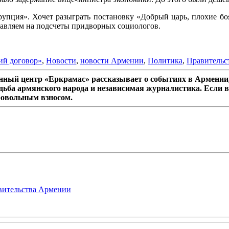
рупция». Хочет разыграть постановку «Добрый царь, плохие боя
ставляем на подсчеты придворных социологов.
ий договор»
,
Новости
,
новости Армении
,
Политика
,
Правительс
ный центр «Еркрамас» рассказывает о событиях в Армении,
дьба армянского народа и независимая журналистика. Если в
ровольным взносом.
авительства Армении