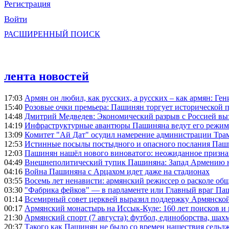
Регистрация
Войти
РАСШИРЕННЫЙ ПОИСК
лента новостей
17:03
Армян он любил, как русских, а русских – как армян: Г
15:40
Розовые очки премьера: Пашинян торгует исторической
14:48
Дмитрий Медведев: Экономический разрыв с Россией выз
14:19
Инфраструктурные авантюры Пашиняна ведут его режим 
13:09
Комитет "Ай Дат" осудил намерение администрации Тра
12:53
Истинные посылы постыдного и опасного послания Паши
12:03
Пашинян нашёл нового виноватого: неожиданное призн
04:49
Внешнеполитический тупик Пашиняна: Запад Армению не 
04:16
Война Пашиняна с Арцахом идет даже на стадионах
03:55
Восемь лет ненависти: армянский режиссер о расколе общ
03:30
"Фабрика фейков" — в парламенте или Главный враг Па
01:14
Всемирный совет церквей выразил поддержку Армянско
00:17
Армянский монастырь на Иссык-Куле: 160 лет поисков и
21:30
Армянский спорт (7 августа): футбол, единоборства, шахм
20:37
Такого как Пашинян не было со времен нашествия сельд