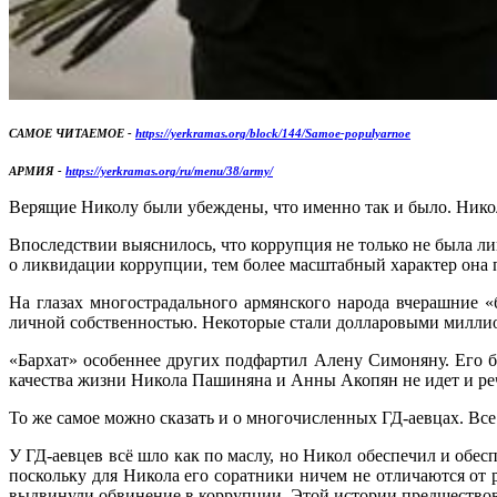
САМОЕ ЧИТАЕМОЕ -
https://yerkramas.org/block/144/Samoe-populyarnoe
АРМИЯ -
https://yerkramas.org/ru/menu/38/army/
Верящие Николу были убеждены, что именно так и было. Никол з
Впоследствии выяснилось, что коррупция не только не была ли
о ликвидации коррупции, тем более масштабный характер она 
На глазах многострадального армянского народа вчерашние «
личной собственностью. Некоторые стали долларовыми миллио
«Бархат» особеннее других подфартил Алену Симоняну. Его б
качества жизни Никола Пашиняна и Анны Акопян не идет и ре
То же самое можно сказать и о многочисленных ГД-аевцах. Все
У ГД-аевцев всё шло как по маслу, но Никол обеспечил и обес
поскольку для Никола его соратники ничем не отличаются от 
выдвинули обвинение в коррупции. Этой истории предшествов