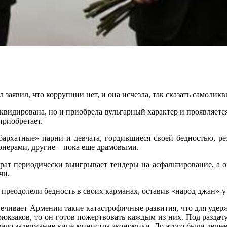
аявил, что коррупции нет, и она исчезла, так сказать самоликв
квидирована, но и приобрела вульгарный характер и проявляетс
приобретает.
бархатные» парни и девчата, гордившиеся своей бедностью, ре
нерами, другие – пока еще драмовыми.
рат периодически выигрывает тендеры на асфальтирование, а о
чи.
 преодолели бедность в своих карманах, оставив «народ джан»-у
печивает Армении такие катастрофичные развития, что для удер
рюкзаков, то он готов пожертвовать каждым из них. Под разда
ало задержание вице-министра экономики. До этого были деше