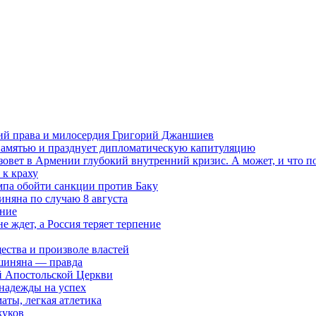
ений права и милосердия Григорий Джаншиев
 памятью и празднует дипломатическую капитуляцию
овет в Армении глубокий внутренний кризис. А может, и что 
к краху
мпа обойти санкции против Баку
няна по случаю 8 августа
ание
ждет, а Россия теряет терпение
ества и произволе властей
шиняна — правда
й Апостольской Церкви
 надежды на успех
аты, легкая атлетика
жуков