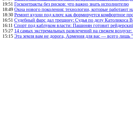
19:51
Госконтракты без рисков: что важно знать исполнителю
18:49
Окна нового поколения: технологии, которые работают н
18:30
Ремонт кухни под ключ: как формируется комфортное пр
16:51
Судебный фарс дал трещину: Судья по делу Католикоса В
16:11
Спорт под каблуком власти: Пашинян готовит рейдерск
15:27
14 самых экстремальных развлечений на свежем воздухе:
15:15
Эта земля вам не дорога, Армения для вас — всего лишь 