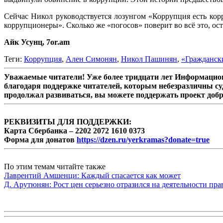
Сейчас Никол руководствуется лозунгом «Коррупция есть кор
коррупционеры». Сколько же «погосов» поверит во всё это, о
Айк Усунц, 7or.am
Теги:
Коррупция
,
Ален Симонян
,
Никол Пашинян
,
«Гражданск
Уважаемые читатели! Уже более тридцати лет Информацион
благодаря поддержке читателей, которым небезразличны су
продолжал развиваться, вы можете поддержать проект доб
РЕКВИЗИТЫ ДЛЯ ПОДДЕРЖКИ:
Карта Сбербанка – 2202 2072 1610 0373
Форма для донатов
https://dzen.ru/yerkramas?donate=true
По этим темам читайте также
Лаврентий Амшенци: Каждый спасается как может
Д. Арутюнян: Рост цен серьезно отразился на деятельности пр