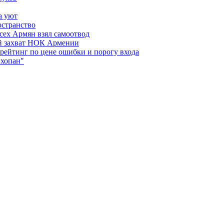
а уют
остранство
сех Армян взял самоотвод
ий захват НОК Армении
 рейтинг по цене ошибки и порогу входа
"хопан"