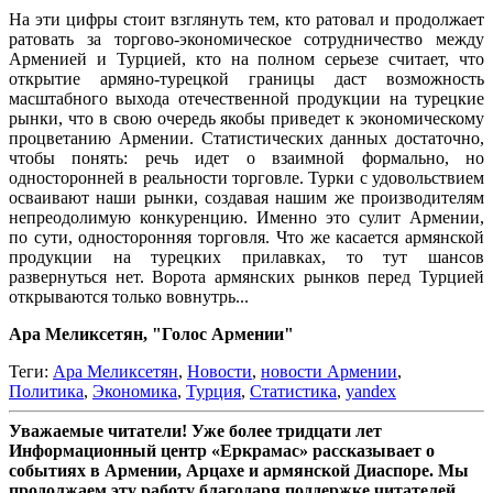
На эти цифры стоит взглянуть тем, кто ратовал и продолжает
ратовать за торгово-экономическое сотрудничество между
Арменией и Турцией, кто на полном серьезе считает, что
открытие армяно-турецкой границы даст возможность
масштабного выхода отечественной продукции на турецкие
рынки, что в свою очередь якобы приведет к экономическому
процветанию Армении. Статистических данных достаточно,
чтобы понять: речь идет о взаимной формально, но
односторонней в реальности торговле. Турки с удовольствием
осваивают наши рынки, создавая нашим же производителям
непреодолимую конкуренцию. Именно это сулит Армении,
по сути, односторонняя торговля. Что же касается армянской
продукции на турецких прилавках, то тут шансов
развернуться нет. Ворота армянских рынков перед Турцией
открываются только вовнутрь...
Ара Меликсетян, "Голос Армении"
Теги:
Ара Меликсетян
,
Новости
,
новости Армении
,
Политика
,
Экономика
,
Турция
,
Статистика
,
yandex
Уважаемые читатели! Уже более тридцати лет
Информационный центр «Еркрамас» рассказывает о
событиях в Армении, Арцахе и армянской Диаспоре. Мы
продолжаем эту работу благодаря поддержке читателей,