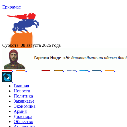
Еркрамас
Суббота, 08 августа 2026 года
Главная
Новости
Политика
Закавказье
Экономика
Армия
Диаспора
Общество
Аналитика