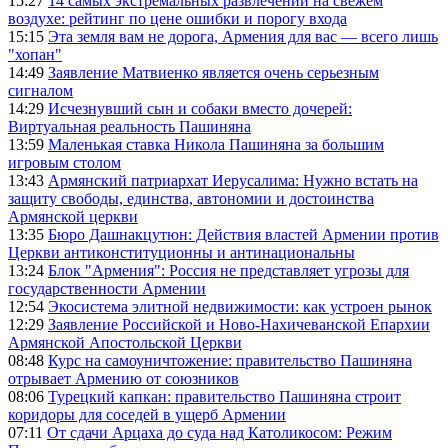
15:27
14 самых экстремальных развлечений на свежем
воздухе: рейтинг по цене ошибки и порогу входа
15:15
Эта земля вам не дорога, Армения для вас — всего лишь
"хопан"
14:49
Заявление Матвиенко является очень серьезным
сигналом
14:29
Исчезнувший сын и собаки вместо дочерей:
Виртуальная реальность Пашиняна
13:59
Маленькая ставка Никола Пашиняна за большим
игровым столом
13:43
Армянский патриархат Иерусалима: Нужно встать на
защиту свободы, единства, автономии и достоинства
Армянской церкви
13:35
Бюро Дашнакцутюн: Действия властей Армении против
Церкви антиконституционны и антинациональны
13:24
Блок "Армения": Россия не представляет угрозы для
государственности Армении
12:54
Экосистема элитной недвижимости: как устроен рынок
12:29
Заявление Российской и Ново-Нахичеванской Епархии
Армянской Апостольской Церкви
08:48
Курс на самоуничтожение: правительство Пашиняна
отрывает Армению от союзников
08:06
Турецкий капкан: правительство Пашиняна строит
коридоры для соседей в ущерб Армении
07:11
От сдачи Арцаха до суда над Католикосом: Режим