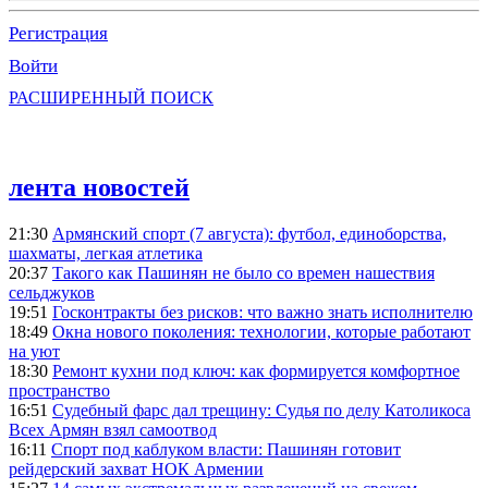
Регистрация
Войти
РАСШИРЕННЫЙ ПОИСК
лента новостей
21:30
Армянский спорт (7 августа): футбол, единоборства,
шахматы, легкая атлетика
20:37
Такого как Пашинян не было со времен нашествия
сельджуков
19:51
Госконтракты без рисков: что важно знать исполнителю
18:49
Окна нового поколения: технологии, которые работают
на уют
18:30
Ремонт кухни под ключ: как формируется комфортное
пространство
16:51
Судебный фарс дал трещину: Судья по делу Католикоса
Всех Армян взял самоотвод
16:11
Спорт под каблуком власти: Пашинян готовит
рейдерский захват НОК Армении