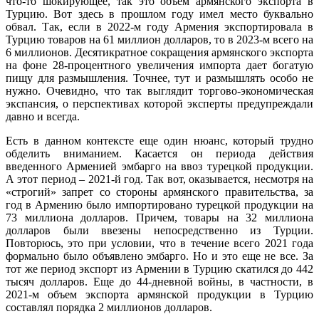
что-то шокирующее, так это объем армянского экспорта в
Турцию. Вот здесь в прошлом году имел место буквально
обвал. Так, если в 2022-м году Армения экспортировала в
Турцию товаров на 61 миллион долларов, то в 2023-м всего на
6 миллионов. Десятикратное сокращения армянского экспорта
на фоне 28-процентного увеличения импорта дает богатую
пищу для размышления. Точнее, тут и размышлять особо не
нужно. Очевидно, что так выглядит торгово-экономическая
экспансия, о перспективах которой эксперты предупреждали
давно и всегда.
Есть в данном контексте еще один нюанс, который трудно
обделить вниманием. Касается он периода действия
введенного Арменией эмбарго на ввоз турецкой продукции.
А этот период – 2021-й год. Так вот, оказывается, несмотря на
«строгий» запрет со стороны армянского правительства, за
год в Армению было импортировано турецкой продукции на
73 миллиона долларов. Причем, товары на 32 миллиона
долларов были ввезены непосредственно из Турции.
Повторюсь, это при условии, что в течение всего 2021 года
формально было объявлено эмбарго. Но и это еще не все. За
тот же период экспорт из Армении в Турцию скатился до 442
тысяч долларов. Еще до 44-дневной войны, в частности, в
2021-м объем экспорта армянской продукции в Турцию
составлял порядка 2 миллионов долларов.