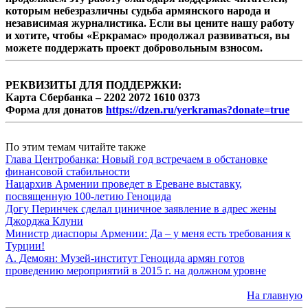
которым небезразличны судьба армянского народа и
независимая журналистика. Если вы цените нашу работу
и хотите, чтобы «Еркрамас» продолжал развиваться, вы
можете поддержать проект добровольным взносом.
РЕКВИЗИТЫ ДЛЯ ПОДДЕРЖКИ:
Карта Сбербанка – 2202 2072 1610 0373
Форма для донатов
https://dzen.ru/yerkramas?donate=true
По этим темам читайте также
Глава Центробанка: Новый год встречаем в обстановке
финансовой стабильности
Нацархив Армении проведет в Ереване выставку,
посвященную 100-летию Геноцида
Догу Перинчек сделал циничное заявление в адрес жены
Джорджа Клуни
Министр диаспоры Армении: Да – у меня есть требования к
Турции!
А. Демоян: Музей-институт Геноцида армян готов
проведению мероприятий в 2015 г. на должном уровне
На главную