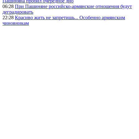
Пашиняна пробил очередное дно
06:28
При Пашиняне российско-армянские отношения будут
деградировать
22:28
Красиво жить не запретишь... Особенно армянским
чиновникам