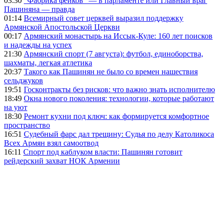
03:30
"Фабрика фейков" — в парламенте или Главный враг
Пашиняна — правда
01:14
Всемирный совет церквей выразил поддержку
Армянской Апостольской Церкви
00:17
Армянский монастырь на Иссык-Куле: 160 лет поисков
и надежды на успех
21:30
Армянский спорт (7 августа): футбол, единоборства,
шахматы, легкая атлетика
20:37
Такого как Пашинян не было со времен нашествия
сельджуков
19:51
Госконтракты без рисков: что важно знать исполнителю
18:49
Окна нового поколения: технологии, которые работают
на уют
18:30
Ремонт кухни под ключ: как формируется комфортное
пространство
16:51
Судебный фарс дал трещину: Судья по делу Католикоса
Всех Армян взял самоотвод
16:11
Спорт под каблуком власти: Пашинян готовит
рейдерский захват НОК Армении