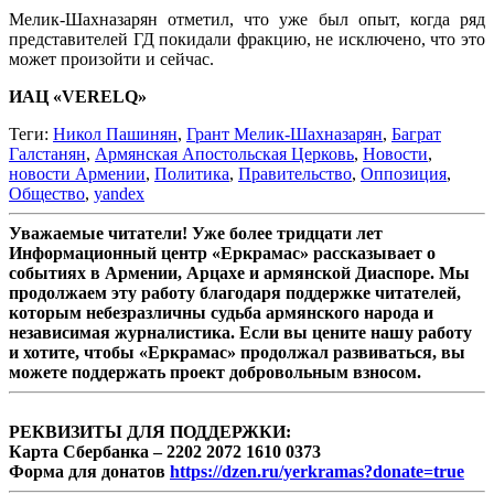
Мелик-Шахназарян отметил, что уже был опыт, когда ряд
представителей ГД покидали фракцию, не исключено, что это
может произойти и сейчас.
ИАЦ «VERELQ»
Теги:
Никол Пашинян
,
Грант Мелик-Шахназарян
,
Баграт
Галстанян
,
Армянская Апостольская Церковь
,
Новости
,
новости Армении
,
Политика
,
Правительство
,
Оппозиция
,
Общество
,
yandex
Уважаемые читатели! Уже более тридцати лет
Информационный центр «Еркрамас» рассказывает о
событиях в Армении, Арцахе и армянской Диаспоре. Мы
продолжаем эту работу благодаря поддержке читателей,
которым небезразличны судьба армянского народа и
независимая журналистика. Если вы цените нашу работу
и хотите, чтобы «Еркрамас» продолжал развиваться, вы
можете поддержать проект добровольным взносом.
РЕКВИЗИТЫ ДЛЯ ПОДДЕРЖКИ:
Карта Сбербанка – 2202 2072 1610 0373
Форма для донатов
https://dzen.ru/yerkramas?donate=true