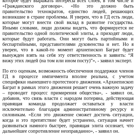
которое будет выражать интересы всех слоев, в том числе и
«Гражданского договора». «Но это должно быть
правительство технократов, единство людей, решающих
возникшие в стране проблемы. Я уверен, что в ГД есть люди,
которые могут внести свой вклад в развитие государства.
Иными словами, люди должны видеть, что формируется не
правительство одной политической элиты, а приходят люди,
которые будут работать. Они могут быть партийными и
беспартийными, представителями духовенства и нет. Но я
уверен, что в какой-то момент архиепископ Баграт будет
вынужден взять на себя эту ответственность и заявить: “Я
вижу этих людей (на том или ином посту)”», - заявил эксперт.
По его оценкам, возможность обеспечения поддержки членов
ГД в процессе импичмента вполне реальна, с учетом
специфики нынешнего протестного движения. «Архиепископ
Баграт в рамках этого движения решает очень важную задачу
– проводит процесс примирения общества», - заявил он,
добавив, что связь власти с народом потеряна, действующая
правящая команда продолжает оставаться у власти
исключительно благодаря административному ресурсу и
силовикам. «Если это движение сможет достичь ситуации,
когда и это препятствие будет устранено, ситуация начнет
развиваться намного быстрее, правящая элита осознает, что
дальнейшее сопротивление неоправданно», - заявил он.