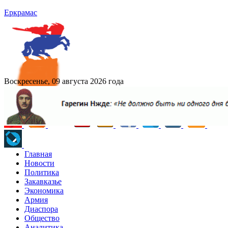
Еркрамас
Воскресенье, 09 августа 2026 года
Главная
Новости
Политика
Закавказье
Экономика
Армия
Диаспора
Общество
Аналитика