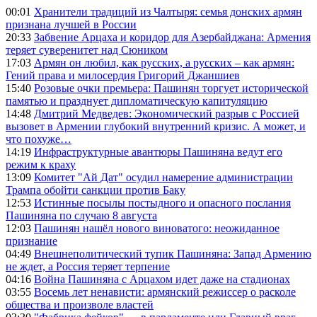
00:01
Хранители традиций из Чалтыря: семья донских армян
признана лучшей в России
20:33
Забвение Арцаха и коридор для Азербайджана: Армения
теряет суверенитет над Сюником
17:03
Армян он любил, как русских, а русских – как армян:
Гений права и милосердия Григорий Джаншиев
15:40
Розовые очки премьера: Пашинян торгует исторической
памятью и празднует дипломатическую капитуляцию
14:48
Дмитрий Медведев: Экономический разрыв с Россией
вызовет в Армении глубокий внутренний кризис. А может, и
что похуже…
14:19
Инфраструктурные авантюры Пашиняна ведут его
режим к краху
13:09
Комитет "Ай Дат" осудил намерение администрации
Трампа обойти санкции против Баку
12:53
Истинные посылы постыдного и опасного послания
Пашиняна по случаю 8 августа
12:03
Пашинян нашёл нового виноватого: неожиданное
признание
04:49
Внешнеполитический тупик Пашиняна: Запад Армению
не ждет, а Россия теряет терпение
04:16
Война Пашиняна с Арцахом идет даже на стадионах
03:55
Восемь лет ненависти: армянский режиссер о расколе
общества и произволе властей