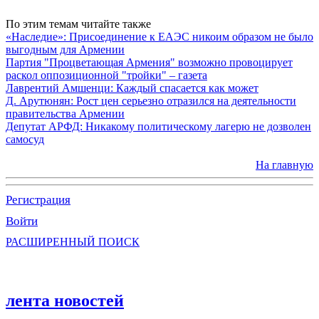
По этим темам читайте также
«Наследие»: Присоединение к ЕАЭС никоим образом не было
выгодным для Армении
Партия "Процветающая Армения" возможно провоцирует
раскол оппозиционной "тройки" – газета
Лаврентий Амшенци: Каждый спасается как может
Д. Арутюнян: Рост цен серьезно отразился на деятельности
правительства Армении
Депутат АРФД: Никакому политическому лагерю не дозволен
самосуд
На главную
Регистрация
Войти
РАСШИРЕННЫЙ ПОИСК
лента новостей