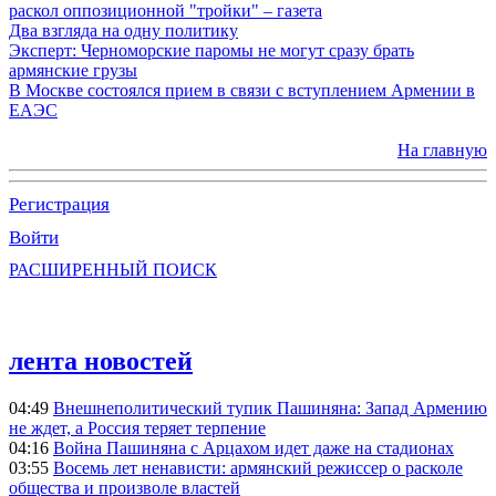
раскол оппозиционной "тройки" – газета
Два взгляда на одну политику
Эксперт: Черноморские паромы не могут сразу брать
армянские грузы
В Москве состоялся прием в связи с вступлением Армении в
ЕАЭС
На главную
Регистрация
Войти
РАСШИРЕННЫЙ ПОИСК
лента новостей
04:49
Внешнеполитический тупик Пашиняна: Запад Армению
не ждет, а Россия теряет терпение
04:16
Война Пашиняна с Арцахом идет даже на стадионах
03:55
Восемь лет ненависти: армянский режиссер о расколе
общества и произволе властей