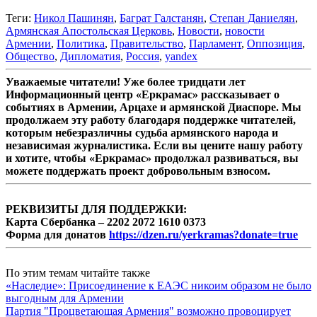
Теги:
Никол Пашинян
,
Баграт Галстанян
,
Степан Даниелян
,
Армянская Апостольская Церковь
,
Новости
,
новости
Армении
,
Политика
,
Правительство
,
Парламент
,
Оппозиция
,
Общество
,
Дипломатия
,
Россия
,
yandex
Уважаемые читатели! Уже более тридцати лет
Информационный центр «Еркрамас» рассказывает о
событиях в Армении, Арцахе и армянской Диаспоре. Мы
продолжаем эту работу благодаря поддержке читателей,
которым небезразличны судьба армянского народа и
независимая журналистика. Если вы цените нашу работу
и хотите, чтобы «Еркрамас» продолжал развиваться, вы
можете поддержать проект добровольным взносом.
РЕКВИЗИТЫ ДЛЯ ПОДДЕРЖКИ:
Карта Сбербанка – 2202 2072 1610 0373
Форма для донатов
https://dzen.ru/yerkramas?donate=true
По этим темам читайте также
«Наследие»: Присоединение к ЕАЭС никоим образом не было
выгодным для Армении
Партия "Процветающая Армения" возможно провоцирует