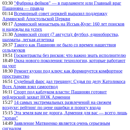
03:30
"Фабрика фейков" — в парламенте или Главный враг
Пашиняна — правда
01:14
Всемирный совет церквей выразил поддержку
Армянской Апостольской Церкви
00:17
Армянский монастырь на Иссык-Куле: 160 лет поисков
и надежды на успех
21:30
Армянский спорт (7 августа): футбол, единоборства,
шахматы, легкая атлетика
20:37
Такого как Пашинян не было со времен нашествия
сельджуков
19:51
Госконтракты без рисков: что важно знать исполнителю
18:49
Окна нового поколения: технологии, которые работают
на уют
18:30
Ремонт кухни под ключ: как формируется комфортное
пространство
16:51
Судебный фарс дал трещину: Судья по делу Католикоса
Всех Армян взял самоотвод
16:11
Спорт под каблуком власти: Пашинян готовит
рейдерский захват НОК Армении
15:27
14 самых экстремальных развлечений на свежем
воздухе: рейтинг по цене ошибки и порогу входа
15:15
Эта земля вам не дорога, Армения для вас — всего лишь
"хопан"
14:49
Заявление Матвиенко является очень серьезным
сигналом