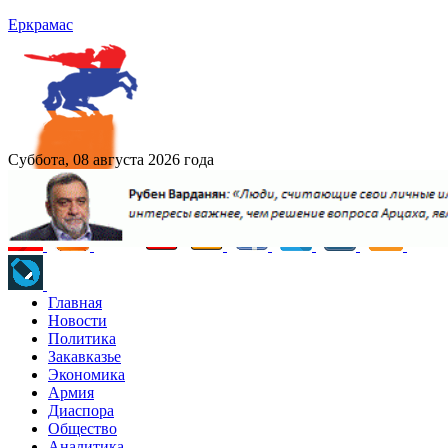
Еркрамас
Суббота, 08 августа 2026 года
Главная
Новости
Политика
Закавказье
Экономика
Армия
Диаспора
Общество
Аналитика