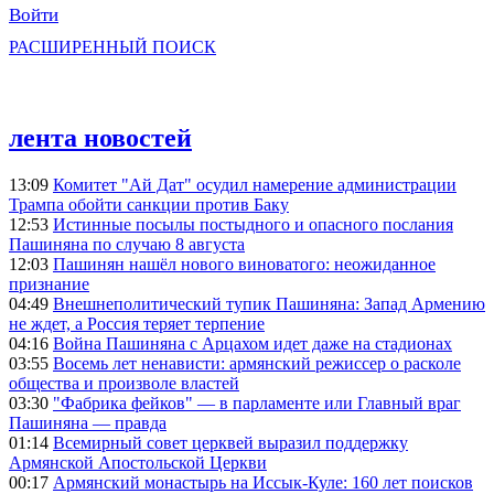
Войти
РАСШИРЕННЫЙ ПОИСК
лента новостей
13:09
Комитет "Ай Дат" осудил намерение администрации
Трампа обойти санкции против Баку
12:53
Истинные посылы постыдного и опасного послания
Пашиняна по случаю 8 августа
12:03
Пашинян нашёл нового виноватого: неожиданное
признание
04:49
Внешнеполитический тупик Пашиняна: Запад Армению
не ждет, а Россия теряет терпение
04:16
Война Пашиняна с Арцахом идет даже на стадионах
03:55
Восемь лет ненависти: армянский режиссер о расколе
общества и произволе властей
03:30
"Фабрика фейков" — в парламенте или Главный враг
Пашиняна — правда
01:14
Всемирный совет церквей выразил поддержку
Армянской Апостольской Церкви
00:17
Армянский монастырь на Иссык-Куле: 160 лет поисков