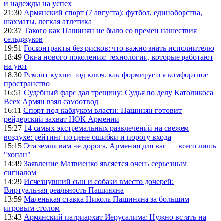
и надежды на успех
21:30
Армянский спорт (7 августа): футбол, единоборства,
шахматы, легкая атлетика
20:37
Такого как Пашинян не было со времен нашествия
сельджуков
19:51
Госконтракты без рисков: что важно знать исполнителю
18:49
Окна нового поколения: технологии, которые работают
на уют
18:30
Ремонт кухни под ключ: как формируется комфортное
пространство
16:51
Судебный фарс дал трещину: Судья по делу Католикоса
Всех Армян взял самоотвод
16:11
Спорт под каблуком власти: Пашинян готовит
рейдерский захват НОК Армении
15:27
14 самых экстремальных развлечений на свежем
воздухе: рейтинг по цене ошибки и порогу входа
15:15
Эта земля вам не дорога, Армения для вас — всего лишь
"хопан"
14:49
Заявление Матвиенко является очень серьезным
сигналом
14:29
Исчезнувший сын и собаки вместо дочерей:
Виртуальная реальность Пашиняна
13:59
Маленькая ставка Никола Пашиняна за большим
игровым столом
13:43
Армянский патриархат Иерусалима: Нужно встать на