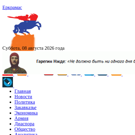
Еркрамас
Суббота, 08 августа 2026 года
Главная
Новости
Политика
Закавказье
Экономика
Армия
Диаспора
Общество
Аналитика