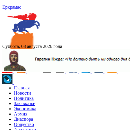
Еркрамас
Суббота, 08 августа 2026 года
Главная
Новости
Политика
Закавказье
Экономика
Армия
Диаспора
Общество
Аналитика