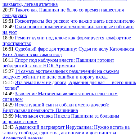
шахматы, легкая атлетика
20:37
Такого как Пашинян не было со времен нашествия
сельджуков
19:51
Госконтракты без рисков: что важно знать исполнителю
18:49
Окна нового поколения: технологии, которые работают
на уют
18:30
Ремонт кухни под ключ: как формируется комфортное
пространство
16:51
Судебный фарс дал трещину: Судья по делу Католикоса
Всех Армян взял самоотвод
16:11
Спорт под каблуком власти: Пашинян готовит
рейдерский захват НОК Армении
15:27
14 самых экстремальных развлечений на свежем
воздухе: рейтинг по цене ошибки и порогу входа
15:15
Эта земля вам не дорога, Армения для вас — всего лишь
"хопан"
14:49
Заявление Матвиенко является очень серьезным
сигналом
14:29
Исчезнувший сын и собаки вместо дочерей:
Виртуальная реальность Пашиняна
13:59
Маленькая ставка Никола Пашиняна за большим
игровым столом
13:43
Армянский патриархат Иерусалима: Нужно встать на
защиту свободы, единства, автономии и достоинства
Армянской церкви