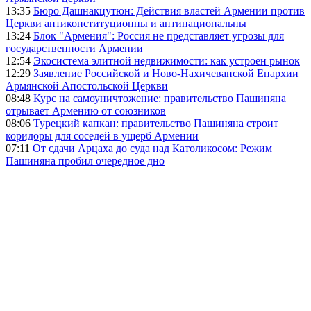
13:35
Бюро Дашнакцутюн: Действия властей Армении против
Церкви антиконституционны и антинациональны
13:24
Блок "Армения": Россия не представляет угрозы для
государственности Армении
12:54
Экосистема элитной недвижимости: как устроен рынок
12:29
Заявление Российской и Ново-Нахичеванской Епархии
Армянской Апостольской Церкви
08:48
Курс на самоуничтожение: правительство Пашиняна
отрывает Армению от союзников
08:06
Турецкий капкан: правительство Пашиняна строит
коридоры для соседей в ущерб Армении
07:11
От сдачи Арцаха до суда над Католикосом: Режим
Пашиняна пробил очередное дно