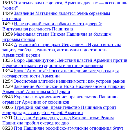
15:15
Эта земля вам не дорога, Армения для вас — всего лишь
"хопан"
14:49
Заявление Матвиенко является очень серьезным
сигналом
14:29
Исчезнувший сын и собаки вместо дочерей:
Виртуальная реальность Пашиняна
13:59
Маленькая ставка Никола Пашиняна за большим
игровым столом
13:43
Армянский патриархат Иерусалима: Нужно встать на
защиту свободы, единства, автономии и достоинства
Армянской церкви
13:35
Бюро Дашнакцутюн: Действия властей Армении против
Церкви антиконституционны и антинациональны
13:24
Блок "Армения": Россия не представляет угрозы для
государственности Армении
12:54
Экосистема элитной недвижимости: как устроен рынок
12:29
Заявление Российской и Ново-Нахичеванской Епархии
Армянской Апостольской Церкви
08:48
Курс на самоуничтожение: правительство Пашиняна
отрывает Армению от союзников
08:06
Турецкий капкан: правительство Пашиняна строит
коридоры для соседей в ущерб Армении
07:11
От сдачи Арцаха до суда над Католикосом: Режим
Пашиняна пробил очередное дно
06:28
При Пашиняне российско-армянские отношения будут