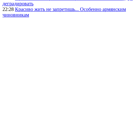
деградировать
22:28
Красиво жить не запретишь... Особенно армянским
чиновникам