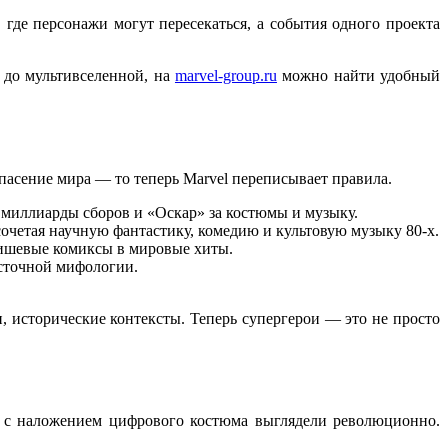
где персонажи могут пересекаться, а события одного проекта
в до мультивселенной, на
marvel-group.ru
можно найти удобный
пасение мира — то теперь Marvel переписывает правила.
— миллиарды сборов и «Оскар» за костюмы и музыку.
очетая научную фантастику, комедию и культовую музыку 80-х.
нишевые комиксы в мировые хиты.
осточной мифологии.
, исторические контексты. Теперь супергерои — это не просто
ны с наложением цифрового костюма выглядели революционно.