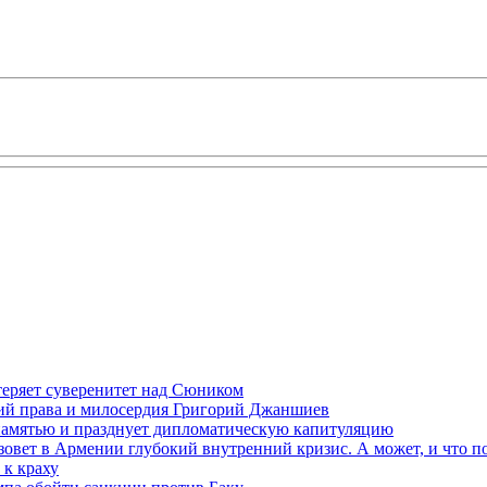
теряет суверенитет над Сюником
ений права и милосердия Григорий Джаншиев
 памятью и празднует дипломатическую капитуляцию
овет в Армении глубокий внутренний кризис. А может, и что 
к краху