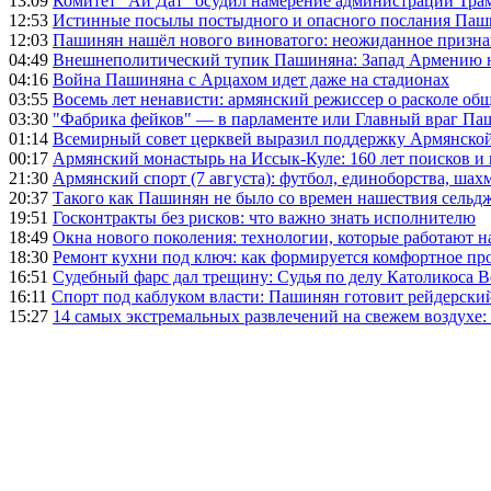
13:09
Комитет "Ай Дат" осудил намерение администрации Тра
12:53
Истинные посылы постыдного и опасного послания Паши
12:03
Пашинян нашёл нового виноватого: неожиданное призн
04:49
Внешнеполитический тупик Пашиняна: Запад Армению не 
04:16
Война Пашиняна с Арцахом идет даже на стадионах
03:55
Восемь лет ненависти: армянский режиссер о расколе общ
03:30
"Фабрика фейков" — в парламенте или Главный враг Па
01:14
Всемирный совет церквей выразил поддержку Армянско
00:17
Армянский монастырь на Иссык-Куле: 160 лет поисков и
21:30
Армянский спорт (7 августа): футбол, единоборства, шахм
20:37
Такого как Пашинян не было со времен нашествия сельд
19:51
Госконтракты без рисков: что важно знать исполнителю
18:49
Окна нового поколения: технологии, которые работают н
18:30
Ремонт кухни под ключ: как формируется комфортное пр
16:51
Судебный фарс дал трещину: Судья по делу Католикоса В
16:11
Спорт под каблуком власти: Пашинян готовит рейдерск
15:27
14 самых экстремальных развлечений на свежем воздухе: