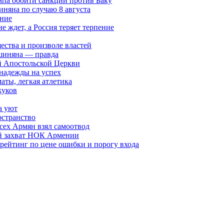
мпа обойти санкции против Баку
няна по случаю 8 августа
ание
ждет, а Россия теряет терпение
ества и произволе властей
шиняна — правда
й Апостольской Церкви
 надежды на успех
аты, легкая атлетика
жуков
а уют
остранство
сех Армян взял самоотвод
ий захват НОК Армении
 рейтинг по цене ошибки и порогу входа