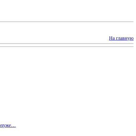
На главную
похуже…