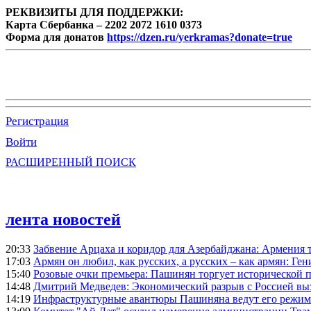
РЕКВИЗИТЫ ДЛЯ ПОДДЕРЖКИ:
Карта Сбербанка – 2202 2072 1610 0373
Форма для донатов
https://dzen.ru/yerkramas?donate=true
Регистрация
Войти
РАСШИРЕННЫЙ ПОИСК
лента новостей
20:33
Забвение Арцаха и коридор для Азербайджана: Армения 
17:03
Армян он любил, как русских, а русских – как армян: Г
15:40
Розовые очки премьера: Пашинян торгует исторической
14:48
Дмитрий Медведев: Экономический разрыв с Россией выз
14:19
Инфраструктурные авантюры Пашиняна ведут его режим 