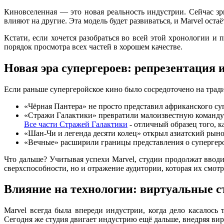
Киновселенная — это новая реальность индустрии. Сейчас зр
влияют на другие. Эта модель будет развиваться, и Marvel оста
Кстати, если хочется разобраться во всей этой хронологии и 
порядок просмотра всех частей в хорошем качестве.
Новая эра супергероев: репрезентация 
Если раньше супергеройское кино было сосредоточено на трад
«Чёрная Пантера» не просто представил африканского суп
«Стражи Галактики» превратили малоизвестную команду п
Все части Стражей Галактики
- отличный образец того, 
«Шан-Чи и легенда десяти колец» открыл азиатский рыно
«Вечные» расширили границы представления о супергероя
Что дальше? Учитывая успехи Marvel, студии продолжат вводи
сверхспособности, но и отражение аудитории, которая их смотр
Влияние на технологии: виртуальные 
Marvel всегда была впереди индустрии, когда дело касалос
Сегодня же студия двигает индустрию ещё дальше, внедряя в