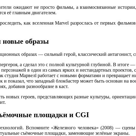
ители ожидают не просто фильмы, а взаимосвязанные истории, 
ётся её главным двигателем.
проследить, как вселенная Marvel разрослась от первых фильмо
и новые образы
иционных образах — сильный герой, классический антагонист, с
ергероя, а сделал это с полной культурной глубиной. В итоге 
ерсонажей в один из самых ярких и нестандартных проектов, с
как студия Марвелl работает с новыми форматами и превращает 
к и показал, что западный блокбастер может быть основан на в
х, добавив разнообразие в каст.
ть новых героев, представляющих разные культуры, ориентации
ит.
съёмочные площадки и CGI
ь технологий. Вспомните «Железного человека» (2008) — сце
иртуальные съёмочные площадки, заменяющие зелёные экраны.