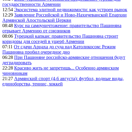
государственности Армении
12:54
Экосистема элитной недвижимости: как устроен рынок
12:29
Заявление Российской и Ново-Нахичеванской Епархии
Армянской Апостольской Церкви
08:48
Курс на самоуничтожение: правительство Пашиняна
отрывает Армению от союзников
08:06
Турецкий капкан: правительство Пашиняна строит
коридоры для соседей в ущерб Армении
07:11
От сдачи Арцаха до суда над Католикосом: Режим
Пашиняна пробил очередное дно
06:28
При Пашиняне российско-армянские отношения будут
деградировать
22:28
Красиво жить не запретишь... Особенно армянским
чиновникам
21:27
Армянский спорт (4-6 августа): футбол, водные виды,
единоборства, теннис, хоккей