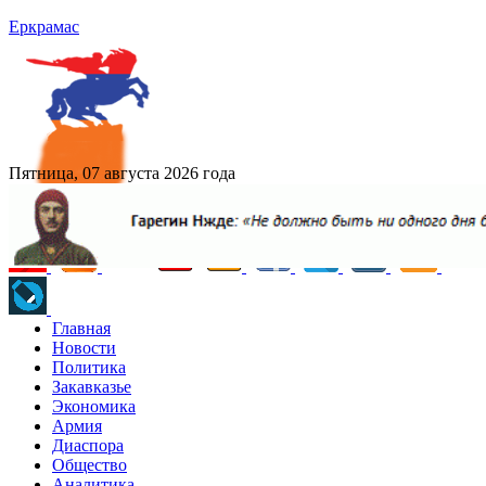
Еркрамас
Пятница, 07 августа 2026 года
Главная
Новости
Политика
Закавказье
Экономика
Армия
Диаспора
Общество
Аналитика