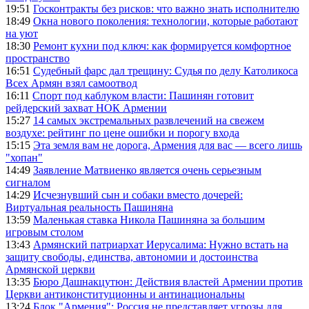
19:51
Госконтракты без рисков: что важно знать исполнителю
18:49
Окна нового поколения: технологии, которые работают
на уют
18:30
Ремонт кухни под ключ: как формируется комфортное
пространство
16:51
Судебный фарс дал трещину: Судья по делу Католикоса
Всех Армян взял самоотвод
16:11
Спорт под каблуком власти: Пашинян готовит
рейдерский захват НОК Армении
15:27
14 самых экстремальных развлечений на свежем
воздухе: рейтинг по цене ошибки и порогу входа
15:15
Эта земля вам не дорога, Армения для вас — всего лишь
"хопан"
14:49
Заявление Матвиенко является очень серьезным
сигналом
14:29
Исчезнувший сын и собаки вместо дочерей:
Виртуальная реальность Пашиняна
13:59
Маленькая ставка Никола Пашиняна за большим
игровым столом
13:43
Армянский патриархат Иерусалима: Нужно встать на
защиту свободы, единства, автономии и достоинства
Армянской церкви
13:35
Бюро Дашнакцутюн: Действия властей Армении против
Церкви антиконституционны и антинациональны
13:24
Блок "Армения": Россия не представляет угрозы для