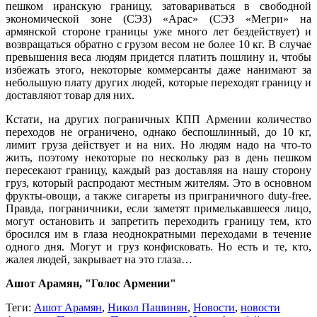
пешком иранскую границу, затовариваться в свободной
экономической зоне (СЭЗ) «Арас» (СЭЗ «Мегри» на
армянской стороне границы уже много лет бездействует) и
возвращаться обратно с грузом весом не более 10 кг. В случае
превышения веса людям придется платить пошлину и, чтобы
избежать этого, некоторые коммерсанты даже нанимают за
небольшую плату других людей, которые переходят границу и
доставляют товар для них.
Кстати, на других пограничных КПП Армении количество
переходов не ограничено, однако беспошлинный, до 10 кг,
лимит груза действует и на них. Но людям надо на что-то
жить, поэтому некоторые по нескольку раз в день пешком
пересекают границу, каждый раз доставляя на нашу сторону
груз, который распродают местным жителям. Это в основном
фрукты-овощи, а также сигареты из приграничного duty-free.
Правда, пограничники, если заметят примелькавшееся лицо,
могут остановить и запретить переходить границу тем, кто
бросился им в глаза неоднократными переходами в течение
одного дня. Могут и груз конфисковать. Но есть и те, кто,
жалея людей, закрывает на это глаза…
Ашот Арамян, "Голос Армении"
Теги:
Ашот Арамян
,
Никол Пашинян
,
Новости
,
новости