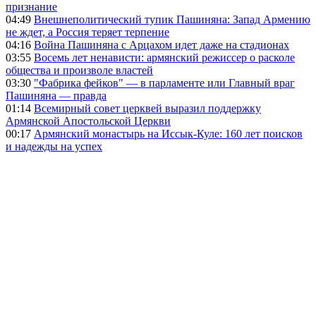
признание
04:49
Внешнеполитический тупик Пашиняна: Запад Армению
не ждет, а Россия теряет терпение
04:16
Война Пашиняна с Арцахом идет даже на стадионах
03:55
Восемь лет ненависти: армянский режиссер о расколе
общества и произволе властей
03:30
"Фабрика фейков" — в парламенте или Главный враг
Пашиняна — правда
01:14
Всемирный совет церквей выразил поддержку
Армянской Апостольской Церкви
00:17
Армянский монастырь на Иссык-Куле: 160 лет поисков
и надежды на успех