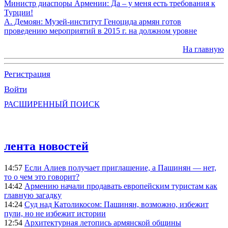
Министр диаспоры Армении: Да – у меня есть требования к
Турции!
А. Демоян: Музей-институт Геноцида армян готов
проведению мероприятий в 2015 г. на должном уровне
На главную
Регистрация
Войти
РАСШИРЕННЫЙ ПОИСК
лента новостей
14:57
Если Алиев получает приглашение, а Пашинян — нет,
то о чем это говорит?
14:42
Армению начали продавать европейским туристам как
главную загадку
14:24
Суд над Католикосом: Пашинян, возможно, избежит
пули, но не избежит истории
12:54
Архитектурная летопись армянской общины