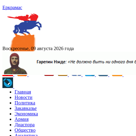
Еркрамас
Воскресенье, 09 августа 2026 года
Главная
Новости
Политика
Закавказье
Экономика
Армия
Диаспора
Общество
Аналитика