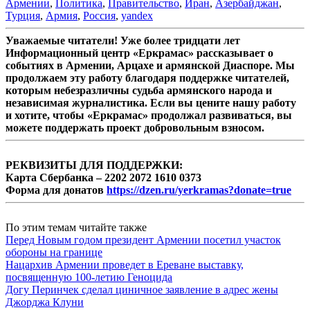
Армении
,
Политика
,
Правительство
,
Иран
,
Азербайджан
,
Турция
,
Армия
,
Россия
,
yandex
Уважаемые читатели! Уже более тридцати лет
Информационный центр «Еркрамас» рассказывает о
событиях в Армении, Арцахе и армянской Диаспоре. Мы
продолжаем эту работу благодаря поддержке читателей,
которым небезразличны судьба армянского народа и
независимая журналистика. Если вы цените нашу работу
и хотите, чтобы «Еркрамас» продолжал развиваться, вы
можете поддержать проект добровольным взносом.
РЕКВИЗИТЫ ДЛЯ ПОДДЕРЖКИ:
Карта Сбербанка – 2202 2072 1610 0373
Форма для донатов
https://dzen.ru/yerkramas?donate=true
По этим темам читайте также
Перед Новым годом президент Армении посетил участок
обороны на границе
Нацархив Армении проведет в Ереване выставку,
посвященную 100-летию Геноцида
Догу Перинчек сделал циничное заявление в адрес жены
Джорджа Клуни