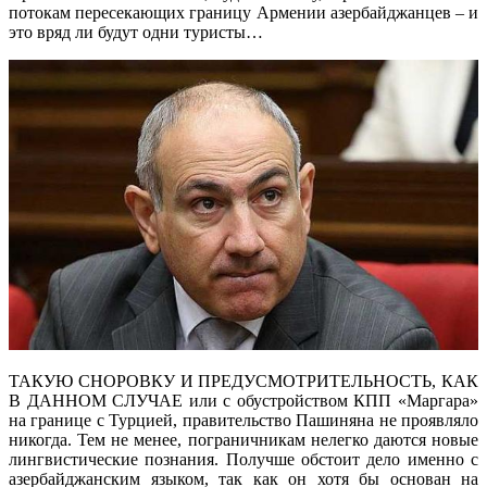
потокам пересекающих границу Армении азербайджанцев – и
это вряд ли будут одни туристы…
ТАКУЮ СНОРОВКУ И ПРЕДУСМОТРИТЕЛЬНОСТЬ, КАК
В ДАННОМ СЛУЧАЕ или с обустройством КПП «Маргара»
на границе с Турцией, правительство Пашиняна не проявляло
никогда. Тем не менее, пограничникам нелегко даются новые
лингвистические познания. Получше обстоит дело именно с
азербайджанским языком, так как он хотя бы основан на