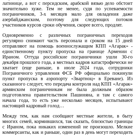
латинице, а вот с персидским, арабской вязью дело обстоит
значительно хуже. Тем не менее, судя по успеваемости
пограничников, 3-х месяцев мало для овладения даже
азербайджанским, поэтому для следующих потоков
участников курсов сроки обучения, скорее всего, продлят.
Одновременно с различных пограничных переходов
регулярно снимают часть персонала и сроком на 15 дней
отправляют на помощь военнослужащим КПП «Агарак» -
единственному пункту пропуска на границе Армении с
Ираном. Оттуда российские пограничники ушли 30-го
декабря прошлого года, а местных кадров катастрофически не
хватает (еще раньше, в июле 2024 года, сотрудники
Пограничного управления ФСБ РФ официально покинули
пункт пропуска в аэропорту «Звартноц» в Ереване). Из
сказанного следует, что передача контроля над КПП «Агарак»
армянским пограничникам не была должным образом
подготовлена правительством Пашиняна, и там с самого
начала года, то есть уже несколько месяцев, испытывают
настоящий кадровый голод…
Между тем, как нам сообщают местные жители, в быту
многих семей, кормившихся, так сказать, близостью границы
с Ираном, пока никаких изменений не произошло. Мелкие
коммерсанты, как и раньше, один раз в день могут переходить