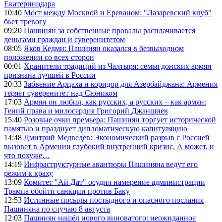
Екатеринодара
10:40
Мост между Москвой и Ереваном: "Лазаревский клуб"
бьет тревогу
09:20
Пашинян за собственные провалы расплачивается
деньгами граждан и суверенитетом
08:05
Яков Кедми: Пашинян оказался в безвыходном
положении со всех сторон
00:01
Хранители традиций из Чалтыря: семья донских армян
признана лучшей в России
20:33
Забвение Арцаха и коридор для Азербайджана: Армения
теряет суверенитет над Сюником
17:03
Армян он любил, как русских, а русских – как армян:
Гений права и милосердия Григорий Джаншиев
15:40
Розовые очки премьера: Пашинян торгует исторической
памятью и празднует дипломатическую капитуляцию
14:48
Дмитрий Медведев: Экономический разрыв с Россией
вызовет в Армении глубокий внутренний кризис. А может, и
что похуже…
14:19
Инфраструктурные авантюры Пашиняна ведут его
режим к краху
13:09
Комитет "Ай Дат" осудил намерение администрации
Трампа обойти санкции против Баку
12:53
Истинные посылы постыдного и опасного послания
Пашиняна по случаю 8 августа
12:03
Пашинян нашёл нового виноватого: неожиданное