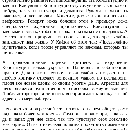
стремительно развивается идиосинкразия. На Конституцию и
законы. Как увидит Конституцию эту самую или закон какой-
нибудь, так у него судороги делаются. Руками размахивать
начинает, и все норовит Конституцию с законами из окна
выбросить. Говорят, из-за болезни этой к премьеру даже
специальные охранники приставлены, Конституцию с
законами прятать, чтобы они вождю на глаза не попадались. А
вместо них он придумывает свои законы, что чрезвычайно
затрудняет нам жизнь. У Кафки об этом так: «Чрезвычайно
мучительно, когда тобой управляют по законам, которых ты
не знаешь».
А провокационные оценки критиков о нарушении
Конституции только укрепляют Пашиняна в собственной
правоте. Давно же известно: Никол слабины не дает и на
любую критику отвечает встречным ударом по реальности,
плодя все новые клоны со своим убогим ДНК. Агрессия для
него является единственным способом самоутверждения.
Любая авторитарная личность воспринимает критику в свой
адрес как смертный грех.
Ненавистью и агрессией эта власть в нашем общем доме
надышала более чем крепко. Сама она вполне придышалась,
да и запах для нее свой, так что чувствует себя довольно
комфортно. Оттого-то всякая попытка проветрить помещение
заканчивается властными криками «Закройте окно, сквозит!»