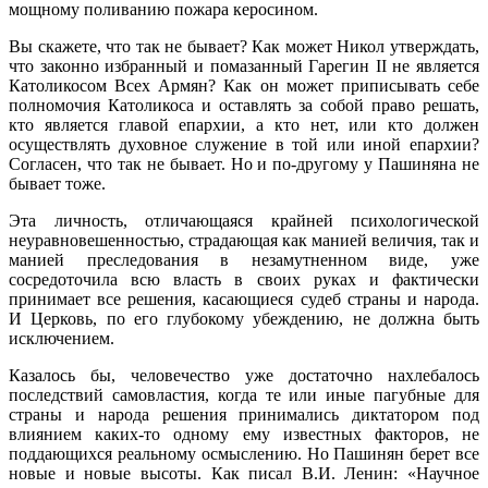
мощному поливанию пожара керосином.
Вы скажете, что так не бывает? Как может Никол утверждать,
что законно избранный и помазанный Гарегин II не является
Католикосом Всех Армян? Как он может приписывать себе
полномочия Католикоса и оставлять за собой право решать,
кто является главой епархии, а кто нет, или кто должен
осуществлять духовное служение в той или иной епархии?
Согласен, что так не бывает. Но и по-другому у Пашиняна не
бывает тоже.
Эта личность, отличающаяся крайней психологической
неуравновешенностью, страдающая как манией величия, так и
манией преследования в незамутненном виде, уже
сосредоточила всю власть в своих руках и фактически
принимает все решения, касающиеся судеб страны и народа.
И Церковь, по его глубокому убеждению, не должна быть
исключением.
Казалось бы, человечество уже достаточно нахлебалось
последствий самовластия, когда те или иные пагубные для
страны и народа решения принимались диктатором под
влиянием каких-то одному ему известных факторов, не
поддающихся реальному осмыслению. Но Пашинян берет все
новые и новые высоты. Как писал В.И. Ленин: «Научное