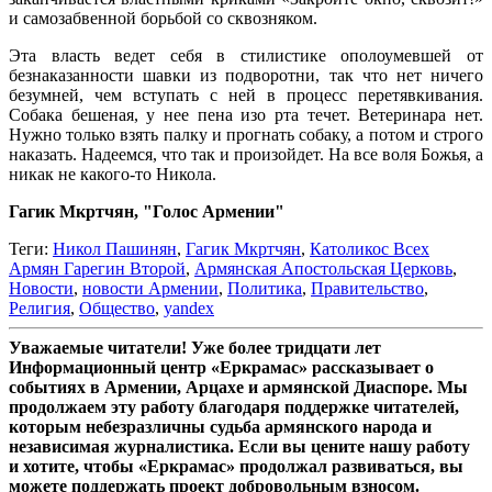
и самозабвенной борьбой со сквозняком.
Эта власть ведет себя в стилистике ополоумевшей от
безнаказанности шавки из подворотни, так что нет ничего
безумней, чем вступать с ней в процесс перетявкивания.
Собака бешеная, у нее пена изо рта течет. Ветеринара нет.
Нужно только взять палку и прогнать собаку, а потом и строго
наказать. Надеемся, что так и произойдет. На все воля Божья, а
никак не какого-то Никола.
Гагик Мкртчян, "Голос Армении"
Теги:
Никол Пашинян
,
Гагик Мкртчян
,
Католикос Всех
Армян Гарегин Второй
,
Армянская Апостольская Церковь
,
Новости
,
новости Армении
,
Политика
,
Правительство
,
Религия
,
Общество
,
yandex
Уважаемые читатели! Уже более тридцати лет
Информационный центр «Еркрамас» рассказывает о
событиях в Армении, Арцахе и армянской Диаспоре. Мы
продолжаем эту работу благодаря поддержке читателей,
которым небезразличны судьба армянского народа и
независимая журналистика. Если вы цените нашу работу
и хотите, чтобы «Еркрамас» продолжал развиваться, вы
можете поддержать проект добровольным взносом.