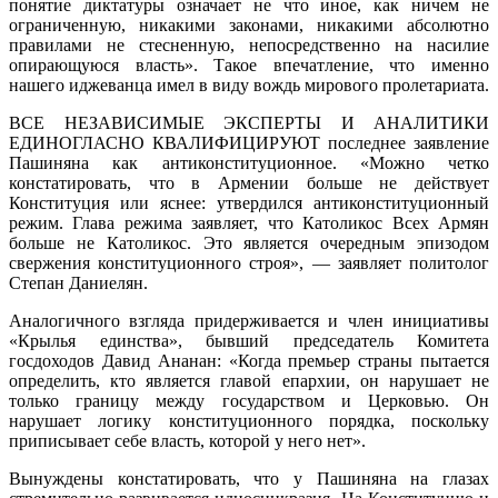
понятие диктатуры означает не что иное, как ничем не
ограниченную, никакими законами, никакими абсолютно
правилами не стесненную, непосредственно на насилие
опирающуюся власть». Такое впечатление, что именно
нашего иджеванца имел в виду вождь мирового пролетариата.
ВСЕ НЕЗАВИСИМЫЕ ЭКСПЕРТЫ И АНАЛИТИКИ
ЕДИНОГЛАСНО КВАЛИФИЦИРУЮТ последнее заявление
Пашиняна как антиконституционное. «Можно четко
констатировать, что в Армении больше не действует
Конституция или яснее: утвердился антиконституционный
режим. Глава режима заявляет, что Католикос Всех Армян
больше не Католикос. Это является очередным эпизодом
свержения конституционного строя», — заявляет политолог
Степан Даниелян.
Аналогичного взгляда придерживается и член инициативы
«Крылья единства», бывший председатель Комитета
госдоходов Давид Ананан: «Когда премьер страны пытается
определить, кто является главой епархии, он нарушает не
только границу между государством и Церковью. Он
нарушает логику конституционного порядка, поскольку
приписывает себе власть, которой у него нет».
Вынуждены констатировать, что у Пашиняна на глазах