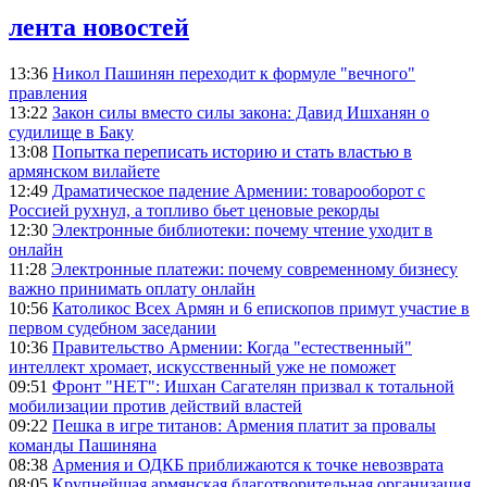
лента новостей
13:36
Никол Пашинян переходит к формуле "вечного"
правления
13:22
Закон силы вместо силы закона: Давид Ишханян о
судилище в Баку
13:08
Попытка переписать историю и стать властью в
армянском вилайете
12:49
Драматическое падение Армении: товарооборот с
Россией рухнул, а топливо бьет ценовые рекорды
12:30
Электронные библиотеки: почему чтение уходит в
онлайн
11:28
Электронные платежи: почему современному бизнесу
важно принимать оплату онлайн
10:56
Католикос Всех Армян и 6 епископов примут участие в
первом судебном заседании
10:36
Правительство Армении: Когда "естественный"
интеллект хромает, искусственный уже не поможет
09:51
Фронт "НЕТ": Ишхан Сагателян призвал к тотальной
мобилизации против действий властей
09:22
Пешка в игре титанов: Армения платит за провалы
команды Пашиняна
08:38
Армения и ОДКБ приближаются к точке невозврата
08:05
Крупнейшая армянская благотворительная организация