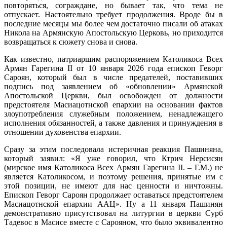
повторяться, сограждане, но бывает так, что тема не
отпускает. Настоятельно требует продолжения. Вроде бы в
последние месяцы мы более чем достаточно писали об атаках
Никола на Армянскую Апостольскую Церковь, но приходится
возвращаться к сюжету снова и снова.
Как известно, патриаршим распоряжением Католикоса Всех
Армян Гарегина II от 10 января 2026 года епископ Геворг
Сароян, который был в числе предателей, поставивших
подпись под заявлением об «обновлении» Армянской
Апостольской Церкви, был освобожден от должности
предстоятеля Масиацотнской епархии на основании фактов
злоупотребления служебным положением, ненадлежащего
исполнения обязанностей, а также давления и принуждения в
отношении духовенства епархии.
Сразу за этим последовала истеричная реакция Пашиняна,
который заявил: «Я уже говорил, что Ктрич Нерсисян
(мирское имя Католикоса Всех Армян Гарегина II. – Г.М.) не
является Католикосом, и поэтому решения, принятые им с
этой позиции, не имеют для нас ценности и ничтожны.
Епископ Геворг Сароян продолжает оставаться предстоятелем
Масиацотнской епархии ААЦ». Ну а 11 января Пашинян
демонстративно присутствовал на литургии в церкви Сурб
Тадевос в Масисе вместе с Сарояном, что было эквивалентно