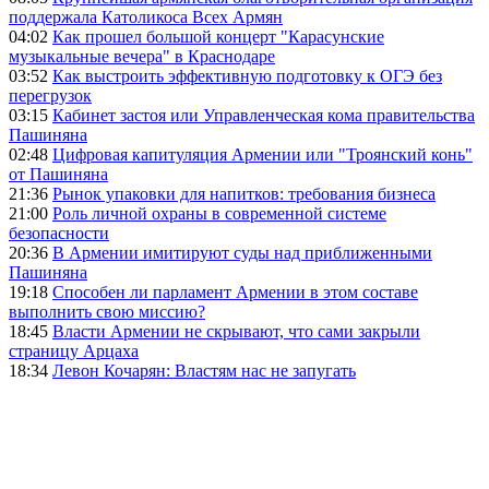
поддержала Католикоса Всех Армян
04:02
Как прошел большой концерт "Карасунские
музыкальные вечера" в Краснодаре
03:52
Как выстроить эффективную подготовку к ОГЭ без
перегрузок
03:15
Кабинет застоя или Управленческая кома правительства
Пашиняна
02:48
Цифровая капитуляция Армении или "Троянский конь"
от Пашиняна
21:36
Рынок упаковки для напитков: требования бизнеса
21:00
Роль личной охраны в современной системе
безопасности
20:36
В Армении имитируют суды над приближенными
Пашиняна
19:18
Способен ли парламент Армении в этом составе
выполнить свою миссию?
18:45
Власти Армении не скрывают, что сами закрыли
страницу Арцаха
18:34
Левон Кочарян: Властям нас не запугать