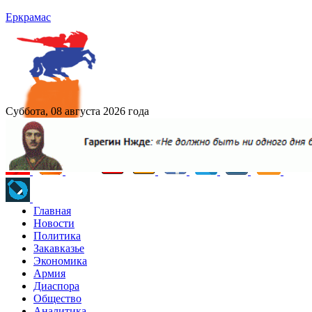
Еркрамас
Суббота, 08 августа 2026 года
Главная
Новости
Политика
Закавказье
Экономика
Армия
Диаспора
Общество
Аналитика