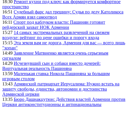
18:30
Ремонт кухни под ключ: как формируется комфортное
пространство
16:51
Судебный фарс дал трещину: Судья по делу Католикоса
Всех Армян взял самоотвод
16:11
Спорт под каблуком власти: Пашинян готовит
рейдерский захват НОК Армении
15:27
14 самых экстремальных развлечений на свежем
воздухе: рейтинг по цене ошибки и порогу входа
15:15
Эта земля вам не дорога, Армения для вас — всего лишь
"хопан"
14:49
Заявление Матвиенко является очень серьезным
сигналом
14:29
Исчезнувший сын и собаки вместо дочерей:
Виртуальная реальность Пашиняна
13:59
Маленькая ставка Никола Пашиняна за большим
игровым столом
13:43
Армянский патриархат Иерусалима: Нужно встать на
защиту свободы, единства, автономии и достоинства
Армянской церкви
13:35
Бюро Дашнакцутюн: Действия властей Армении против
Церкви антиконституционны и антинациональны