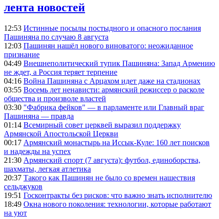
лента новостей
12:53
Истинные посылы постыдного и опасного послания
Пашиняна по случаю 8 августа
12:03
Пашинян нашёл нового виноватого: неожиданное
признание
04:49
Внешнеполитический тупик Пашиняна: Запад Армению
не ждет, а Россия теряет терпение
04:16
Война Пашиняна с Арцахом идет даже на стадионах
03:55
Восемь лет ненависти: армянский режиссер о расколе
общества и произволе властей
03:30
"Фабрика фейков" — в парламенте или Главный враг
Пашиняна — правда
01:14
Всемирный совет церквей выразил поддержку
Армянской Апостольской Церкви
00:17
Армянский монастырь на Иссык-Куле: 160 лет поисков
и надежды на успех
21:30
Армянский спорт (7 августа): футбол, единоборства,
шахматы, легкая атлетика
20:37
Такого как Пашинян не было со времен нашествия
сельджуков
19:51
Госконтракты без рисков: что важно знать исполнителю
18:49
Окна нового поколения: технологии, которые работают
на уют