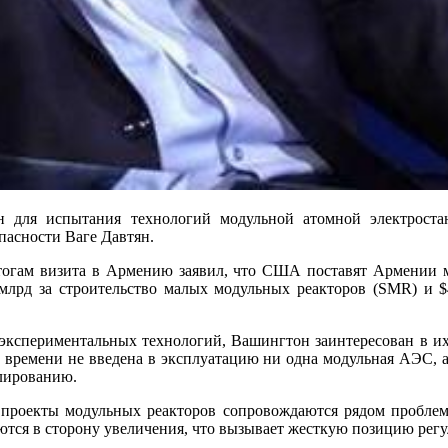
для испытания технологий модульной атомной электростан
пасности Ваге Давтян.
тогам визита в Армению заявил, что США поставят Армении 
5 млрд за строительство малых модульных реакторов (SMR) и 
т экспериментальных технологий, Вашингтон заинтересован в и
времени не введена в эксплуатацию ни одна модульная АЭС, а
улированию.
о проекты модульных реакторов сопровождаются рядом пробле
ются в сторону увеличения, что вызывает жесткую позицию рег