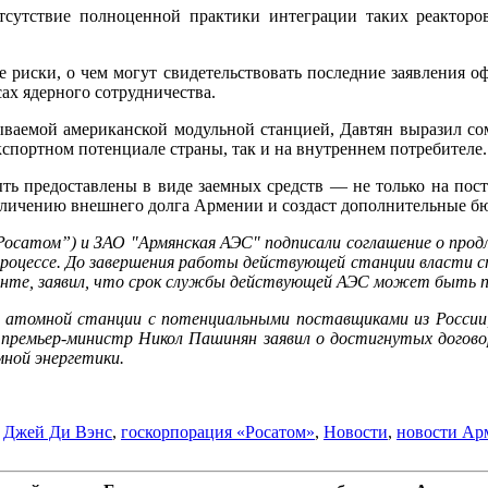
тсутствие полноценной практики интеграции таких реакторо
 риски, о чем могут свидетельствовать последние заявления 
ах ядерного сотрудничества.
ваемой американской модульной станцией, Давтян выразил сом
кспортном потенциале страны, так и на внутреннем потребителе.
ь предоставлены в виде заемных средств — не только на пост
еличению внешнего долга Армении и создаст дополнительные б
Росатом”) и ЗАО "Армянская АЭС" подписали соглашение о прод
процессе. До завершения работы действующей станции власти 
нте, заявил, что срок службы действующей АЭС может быть пр
ой атомной станции с потенциальными поставщиками из Росси
премьер-министр Никол Пашинян заявил о достигнутых договор
мной энергетики.
,
Джей Ди Вэнс
,
госкорпорация «Росатом»
,
Новости
,
новости Ар