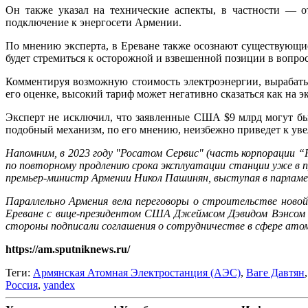
Он также указал на технические аспекты, в частности — о
подключение к энергосети Армении.
По мнению эксперта, в Ереване также осознают существующие
будет стремиться к осторожной и взвешенной позиции в вопрос
Комментируя возможную стоимость электроэнергии, вырабаты
его оценке, высокий тариф может негативно сказаться как на э
Эксперт не исключил, что заявленные США $9 млрд могут быт
подобный механизм, по его мнению, неизбежно приведет к ув
Напомним, в 2023 году "Росатом Сервис" (часть корпорации “
по повторному продлению срока эксплуатации станции уже в 
премьер-министр Армении Никол Пашинян, выступая в парламе
Параллельно Армения вела переговоры о строительстве нов
Ереване с вице-президентом США Джеймсом Дэвидом Вэнсом 
стороны подписали соглашения о сотрудничестве в сфере ато
https://am.sputniknews.ru/
Теги:
Армянская Атомная Электростанция (АЭС)
,
Ваге Давтян
Россия
,
yandex