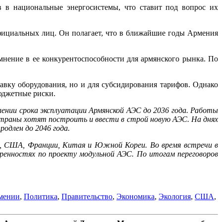
в в национальные энергосистемы, что ставит под вопрос их
официальных лиц. Он полагает, что в ближайшие годы Армения
нение в ее конкурентоспособности для армянского рынка. По
авку оборудования, но и для субсидирования тарифов. Однако
юджетные риски.
лении срока эксплуатации Армянской АЭС до 2036 года. Работы
страны хотят построить и ввести в строй новую АЭС. На днях
одлен до 2046 года.
и, США, Франции, Китая и Южной Кореи. Во время встречи в
енностях по проекту модульной АЭС. По итогам переговоров
мении
,
Политика
,
Правительство
,
Экономика
,
Экология
,
США
,