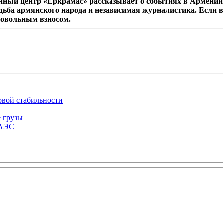
ный центр «Еркрамас» рассказывает о событиях в Армении,
дьба армянского народа и независимая журналистика. Если в
ровольным взносом.
овой стабильности
е грузы
ЕАЭС