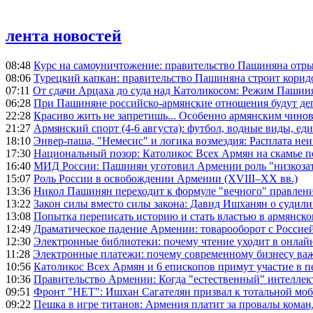
лента новостей
08:48
Курс на самоуничтожение: правительство Пашиняна отр
08:06
Турецкий капкан: правительство Пашиняна строит корид
07:11
От сдачи Арцаха до суда над Католикосом: Режим Пашин
06:28
При Пашиняне российско-армянские отношения будут де
22:28
Красиво жить не запретишь... Особенно армянским чино
21:27
Армянский спорт (4-6 августа): футбол, водные виды, еди
18:10
Энвер-паша, "Немесис" и логика возмездия: Расплата не
17:30
Национальный позор: Католикос Всех Армян на скамье 
16:40
МИД России: Пашинян уготовил Армении роль "низкозат
15:07
Роль России в освобождении Армении (XVIII–XX вв.)
13:36
Никол Пашинян переходит к формуле "вечного" правлен
13:22
Закон силы вместо силы закона: Давид Ишханян о судили
13:08
Попытка переписать историю и стать властью в армянско
12:49
Драматическое падение Армении: товарооборот с Россией
12:30
Электронные библиотеки: почему чтение уходит в онлай
11:28
Электронные платежи: почему современному бизнесу ва
10:56
Католикос Всех Армян и 6 епископов примут участие в п
10:36
Правительство Армении: Когда "естественный" интеллек
09:51
Фронт "НЕТ": Ишхан Сагателян призвал к тотальной моб
09:22
Пешка в игре титанов: Армения платит за провалы ком