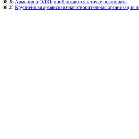
08:38
Армения и ОДКБ приближаются к точке невозврата
08:05
Крупнейшая армянская благотворительная организация 