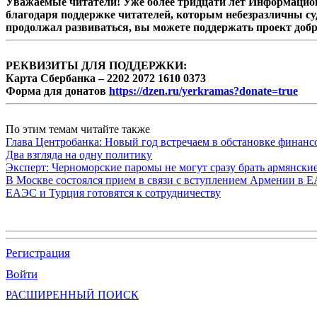
Уважаемые читатели! Уже более тридцати лет Информацион
благодаря поддержке читателей, которым небезразличны су
продолжал развиваться, вы можете поддержать проект доб
РЕКВИЗИТЫ ДЛЯ ПОДДЕРЖКИ:
Карта Сбербанка – 2202 2072 1610 0373
Форма для донатов
https://dzen.ru/yerkramas?donate=true
По этим темам читайте также
Глава Центробанка: Новый год встречаем в обстановке финанс
Два взгляда на одну политику
Эксперт: Черноморские паромы не могут сразу брать армянски
В Москве состоялся прием в связи с вступлением Армении в 
ЕАЭС и Турция готовятся к сотрудничеству
Регистрация
Войти
РАСШИРЕННЫЙ ПОИСК