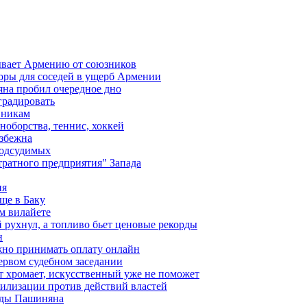
ывает Армению от союзников
оры для соседей в ущерб Армении
яна пробил очередное дно
градировать
вникам
ноборства, теннис, хоккей
избежна
подсудимых
ратного предприятия" Запада
ия
ще в Баку
м вилайете
 рухнул, а топливо бьет ценовые рекорды
н
жно принимать оплату онлайн
ервом судебном заседании
т хромает, искусственный уже не поможет
илизации против действий властей
анды Пашиняна