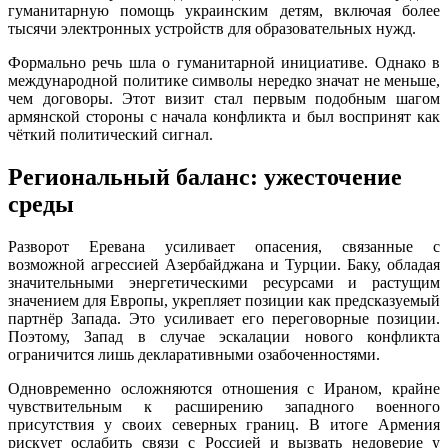
гуманитарную помощь украинским детям, включая более
тысячи электронных устройств для образовательных нужд.
Формально речь шла о гуманитарной инициативе. Однако в
международной политике символы нередко значат не меньше,
чем договоры. Этот визит стал первым подобным шагом
армянской стороны с начала конфликта и был воспринят как
чёткий политический сигнал.
Региональный баланс: ужесточение
среды
Разворот Еревана усиливает опасения, связанные с
возможной агрессией Азербайджана и Турции. Баку, обладая
значительными энергетическими ресурсами и растущим
значением для Европы, укрепляет позиции как предсказуемый
партнёр Запада. Это усиливает его переговорные позиции.
Поэтому, Запад в случае эскалации нового конфликта
ограничится лишь декларативными озабоченностями.
Одновременно осложняются отношения с Ираном, крайне
чувствительным к расширению западного военного
присутствия у своих северных границ. В итоге Армения
рискует ослабить связи с Россией и вызвать недоверие у