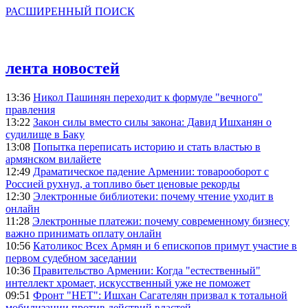
РАСШИРЕННЫЙ ПОИСК
лента новостей
13:36
Никол Пашинян переходит к формуле "вечного"
правления
13:22
Закон силы вместо силы закона: Давид Ишханян о
судилище в Баку
13:08
Попытка переписать историю и стать властью в
армянском вилайете
12:49
Драматическое падение Армении: товарооборот с
Россией рухнул, а топливо бьет ценовые рекорды
12:30
Электронные библиотеки: почему чтение уходит в
онлайн
11:28
Электронные платежи: почему современному бизнесу
важно принимать оплату онлайн
10:56
Католикос Всех Армян и 6 епископов примут участие в
первом судебном заседании
10:36
Правительство Армении: Когда "естественный"
интеллект хромает, искусственный уже не поможет
09:51
Фронт "НЕТ": Ишхан Сагателян призвал к тотальной
мобилизации против действий властей