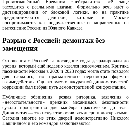
Провозглашённый Ереваном «нейтралитет» всё чаще
расходится с реальными шагами. Формально речь идёт о
дистанцировании от блоковой логики, но на практике
предпринимаются действия, которые в Москве
воспринимаются как недружественные и направленные на
вытеснение России из Южного Кавказа.
Разрыв с Россией: демонтаж без
замещения
Отношения с Россией за последние годы деградировали до
уровня, который ещё недавно казался невозможным. Критика
пассивности Москвы в 2020 и 2023 годах могла стать поводом
для сложного, но прагматичного пересмотра формата
взаимодействия. Однако вместо аккуратной дипломатической
коррекции был избран путь демонстративной конфронтации.
Публичные обвинения, резкая риторика, заявления о
«несостоятельности» прежних механизмов безопасности
сузили пространство для манёвра практически до нуля.
Дипломатия — это искусство оставлять двери приоткрытыми.
Сегодня многие из этих дверей демонстративно Николом
Пашиняном и его командой захлопываются.