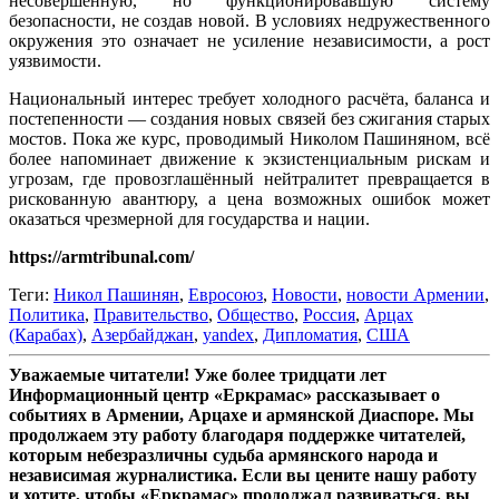
несовершенную, но функционировавшую систему
безопасности, не создав новой. В условиях недружественного
окружения это означает не усиление независимости, а рост
уязвимости.
Национальный интерес требует холодного расчёта, баланса и
постепенности — создания новых связей без сжигания старых
мостов. Пока же курс, проводимый Николом Пашиняном, всё
более напоминает движение к экзистенциальным рискам и
угрозам, где провозглашённый нейтралитет превращается в
рискованную авантюру, а цена возможных ошибок может
оказаться чрезмерной для государства и нации.
https://armtribunal.com/
Теги:
Никол Пашинян
,
Евросоюз
,
Новости
,
новости Армении
,
Политика
,
Правительство
,
Общество
,
Россия
,
Арцах
(Карабах)
,
Азербайджан
,
yandex
,
Дипломатия
,
США
Уважаемые читатели! Уже более тридцати лет
Информационный центр «Еркрамас» рассказывает о
событиях в Армении, Арцахе и армянской Диаспоре. Мы
продолжаем эту работу благодаря поддержке читателей,
которым небезразличны судьба армянского народа и
независимая журналистика. Если вы цените нашу работу
и хотите, чтобы «Еркрамас» продолжал развиваться, вы