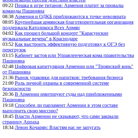
09:22
Пешка в игре титанов: Армения платит за провалы
команды Пашиняна
08:38
Армения и ОДКБ приближаются к точке невозврата
08:05
Крупнейшая армянская благотворительная организация
поддержала Католикоса Всех Армян
04:02
Как прошел большой концерт "Карасунские
музыкальные вечера" в Краснодаре
03:52
Как выстроить эффективную подготовку к ОГЭ без
перегрузок
03:15
Кабинет застоя или Управленческая кома правительства
Пашиняна
02:48
Цифровая капитуляция Армении или "Троянский конь"
от Пашиняна
21:36
Рынок упаковки для напитков: требования бизнеса
21:00
Роль личной охраны в современной системе
безопасности
20:36
В Армении имитируют суды над приближенными
Пашиняна
19:18
Способен ли парламент Армении в этом составе
выполнить свою миссию?
18:45
Власти Армении не скрывают, что сами закрыли
страницу Арцаха
18:34
Левон Кочарян: Властям нас не запугать