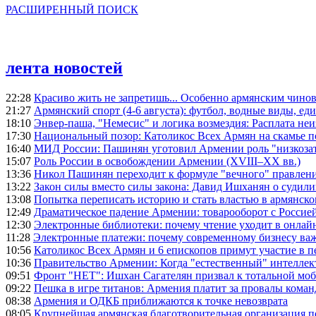
РАСШИРЕННЫЙ ПОИСК
лента новостей
22:28
Красиво жить не запретишь... Особенно армянским чино
21:27
Армянский спорт (4-6 августа): футбол, водные виды, еди
18:10
Энвер-паша, "Немесис" и логика возмездия: Расплата не
17:30
Национальный позор: Католикос Всех Армян на скамье 
16:40
МИД России: Пашинян уготовил Армении роль "низкозат
15:07
Роль России в освобождении Армении (XVIII–XX вв.)
13:36
Никол Пашинян переходит к формуле "вечного" правлен
13:22
Закон силы вместо силы закона: Давид Ишханян о судили
13:08
Попытка переписать историю и стать властью в армянско
12:49
Драматическое падение Армении: товарооборот с Россией
12:30
Электронные библиотеки: почему чтение уходит в онлай
11:28
Электронные платежи: почему современному бизнесу ва
10:56
Католикос Всех Армян и 6 епископов примут участие в п
10:36
Правительство Армении: Когда "естественный" интеллек
09:51
Фронт "НЕТ": Ишхан Сагателян призвал к тотальной моб
09:22
Пешка в игре титанов: Армения платит за провалы ком
08:38
Армения и ОДКБ приближаются к точке невозврата
08:05
Крупнейшая армянская благотворительная организация 