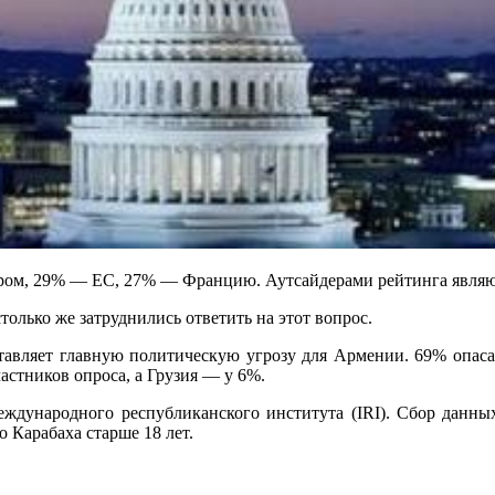
ом, 29% — ЕС, 27% — Францию. Аутсайдерами рейтинга являютс
олько же затруднились ответить на этот вопрос.
тавляет главную политическую угрозу для Армении. 69% опас
стников опроса, а Грузия — у 6%.
дународного республиканского института (IRI). Сбор данных
 Карабаха старше 18 лет.