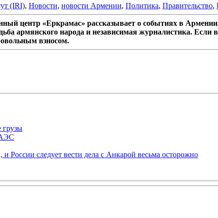
т (IRI)
,
Новости
,
новости Армении
,
Политика
,
Правительство
,
ный центр «Еркрамас» рассказывает о событиях в Армении,
дьба армянского народа и независимая журналистика. Если в
ровольным взносом.
е грузы
ЕАЭС
 и России следует вести дела с Анкарой весьма осторожно