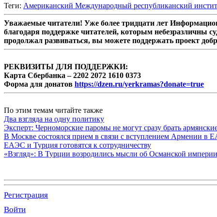
Теги:
Американский Международный республиканский институ
Уважаемые читатели! Уже более тридцати лет Информацион
благодаря поддержке читателей, которым небезразличны су
продолжал развиваться, вы можете поддержать проект доб
РЕКВИЗИТЫ ДЛЯ ПОДДЕРЖКИ:
Карта Сбербанка – 2202 2072 1610 0373
Форма для донатов
https://dzen.ru/yerkramas?donate=true
По этим темам читайте также
Два взгляда на одну политику
Эксперт: Черноморские паромы не могут сразу брать армянски
В Москве состоялся прием в связи с вступлением Армении в 
ЕАЭС и Турция готовятся к сотрудничеству
«Взгляд»: В Турции возродились мысли об Османской империи,
Регистрация
Войти