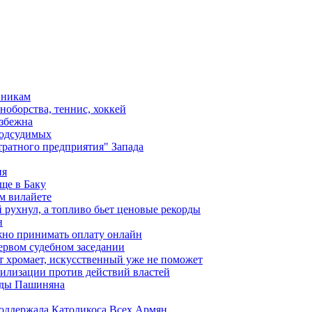
вникам
ноборства, теннис, хоккей
избежна
подсудимых
ратного предприятия" Запада
ия
ще в Баку
м вилайете
 рухнул, а топливо бьет ценовые рекорды
н
жно принимать оплату онлайн
ервом судебном заседании
т хромает, искусственный уже не поможет
илизации против действий властей
анды Пашиняна
поддержала Католикоса Всех Армян