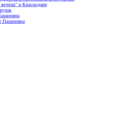
вечера" в Краснодаре
рузок
 Пашиняна
от Пашиняна