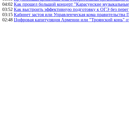
04:02
Как прошел большой концерт "Карасунские музыкальные 
03:52
Как выстроить эффективную подготовку к ОГЭ без перег
03:15
Кабинет застоя или Управленческая кома правительства
02:48
Цифровая капитуляция Армении или "Троянский конь" 