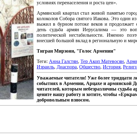
условиях перенаселения и роста цен».
Армянский квартал стал живой памятью горо
колоколов Собора святого Иакова. Это один и
выжил в бурном потоке веков и продолжает 
день судьба армян Иерусалима — это воп
политической нестабильности. Именно поэ
внесшей большой вклад в региональную и миро
Тигран Мирзоян, "Голос Армении"
Теги:
Анна Галстян
,
Тер Акоп Матевосян
,
Армя
Израиль
,
Диаспора
,
Общество
,
История
,
Религ
Уважаемые читатели! Уже более тридцати 
событиях в Армении, Арцахе и армянской Д
читателей, которым небезразличны судьба а
цените нашу работу и хотите, чтобы «Еркра
добровольным взносом.