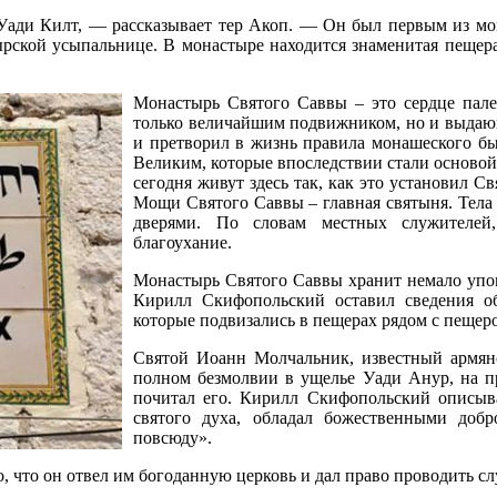
Уади Килт, — рассказывает тер Акоп. — Он был первым из мона
ской усыпальнице. В монастыре находится знаменитая пещера
Монастырь Святого Саввы – это сердце пале
только величайшим подвижником, но и выдаю
и претворил в жизнь правила монашеского б
Великим, которые впоследствии стали основой
сегодня живут здесь так, как это установил Св
Мощи Святого Саввы – главная святыня. Тела
дверями. По словам местных служителей,
благоухание.
Монастырь Святого Саввы хранит немало упо
Кирилл Скифопольский оставил сведения об
которые подвизались в пещерах рядом с пещер
Святой Иоанн Молчальник, известный армян
полном безмолвии в ущелье Уади Анур, на п
почитал его. Кирилл Скифопольский описы
святого духа, обладал божественными добр
повсюду».
, что он отвел им богоданную церковь и дал право проводить сл