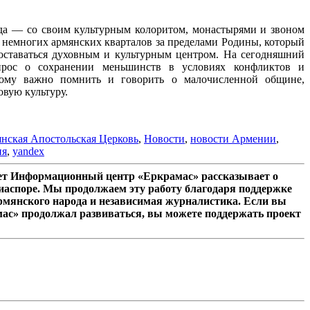
да — со своим культурным колоритом, монастырями и звоном
з немногих армянских кварталов за пределами Родины, который
оставаться духовным и культурным центром. На сегодняшний
рос о сохранении меньшинств в условиях конфликтов и
тому важно помнить и говорить о малочисленной общине,
вую культуру.
нская Апостольская Церковь
,
Новости
,
новости Армении
,
ия
,
yandex
лет Информационный центр «Еркрамас» рассказывает о
иаспоре. Мы продолжаем эту работу благодаря поддержке
рмянского народа и независимая журналистика. Если вы
мас» продолжал развиваться, вы можете поддержать проект