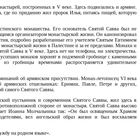
стырей, построенных в V веке. Здесь подвизались и армяне.
, где по приданию жил пророк Илья, питаясь пищей, которую
стинского монашества. Его основатель Святой Савва был не
щимся организатором монастырской жизни. Он канонизировал
ытия, подробно разработанные его учителем Святым Евтимием
 монастырской жизни в Палестине и за ее пределами. Монахи и
ятой Савва в V веке. Здесь нет ни телефона, ни электричества.
 усопших монахов хоронят в подземной гробнице с каменными
 из гробницы временами распространяется удивительное
минаний об армянском присутствии. Монах-летописец VI века
 армянских отшельниках: Еримии, Павле, Петре и других,
ой самого Святого Саввы.
ский пустынник и современник Святого Саввы, жил здесь в
ротивоположной стороне от монастыря. Святой Савва высоко
вает Иоанна Молчальника так: «Он был освященным Храмом
одетелями, вел ангельский образ жизни и был восхваляем
ужбу на родном языке».