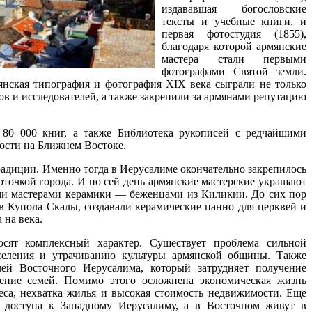
издававшая богословские
тексты и учебные книги, и
первая фотостудия (1855),
благодаря которой армянские
мастера стали первыми
фотографами Святой земли.
нская типография и фотография XIX века сыграли не только
в и исследователей, а также закрепили за армянами репутацию
 80 000 книг, а также Библиотека рукописей с редчайшими
ости на Ближнем Востоке.
и. Именно тогда в Иерусалиме окончательно закрепилось
рточкой города. И по сей день армянские мастерские украшают
ими мастерами керамики — беженцами из Киликии. До сих пор
ов Купола Скалы, создавали керамические панно для церквей и
 на века.
сят комплексный характер. Существует проблема сильной
селения и утрачиванию культуры армянской общины. Также
лей Восточного Иерусалима, который затрудняет получение
нение семей. Помимо этого осложнена экономическая жизнь
еса, нехватка жилья и высокая стоимость недвижимости. Еще
 доступа к Западному Иерусалиму, а в Восточном живут в