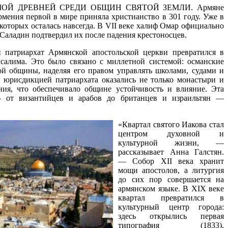
Й ДРЕВНЕЙ СРЕДИ ОБЩИН СВЯТОЙ ЗЕМЛИ. Армяне
Армения первой в мире приняла христианство в 301 году. Уже в
которых осталась навсегда. В VII веке халиф Омар официально
 Саладин подтвердил их после падения крестоносцев.
патриархат Армянской апостольской церкви превратился в
салима. Это было связано с миллетной системой: османские
ой общины, наделяя его правом управлять школами, судами и
д юрисдикцией патриархата оказались не только монастыри и
ния, что обеспечивало общине устойчивость и влияние. Эта
— от византийцев и арабов до британцев и израильтян —
«Квартал святого Иакова стал
центром духовной и
культурной жизни, —
рассказывает Анна Галстян.
— Собор XII века хранит
мощи апостолов, а литургия
до сих пор совершается на
армянском языке. В XIX веке
квартал превратился в
культурный центр города:
здесь открылись первая
типография (1833),