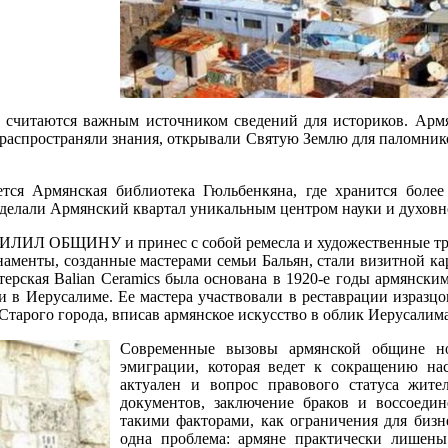
и считаются важным источником сведений для историков. Армя
 распространяли знания, открывали Святую Землю для паломнико
тся Армянская библиотека Гюльбенкяна, где хранится более
сделали Армянский квартал уникальным центром науки и духовн
НУ и принес с собой ремесла и художественные традици
аменты, созданные мастерами семьи Бальян, стали визитной ка
терская Balian Ceramics была основана в 1920-е годы армянск
и в Иерусалиме. Ее мастера участвовали в реставрации изразц
тарого города, вписав армянское искусство в облик Иерусалима
Современные вызовы армянской общине но
эмиграции, которая ведет к сокращению на
актуален и вопрос правового статуса жите
документов, заключение браков и воссоеди
такими факторами, как ограничения для бизн
одна проблема: армяне практически лишены