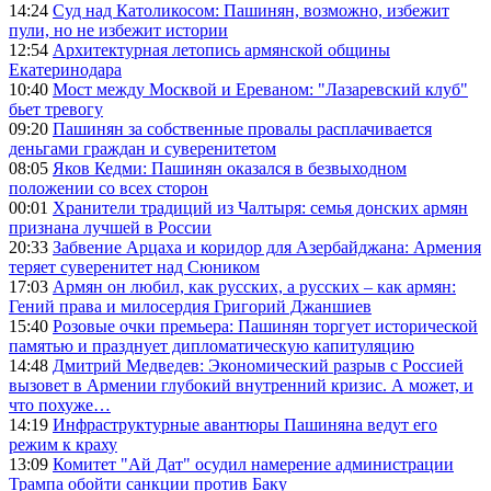
14:24
Суд над Католикосом: Пашинян, возможно, избежит
пули, но не избежит истории
12:54
Архитектурная летопись армянской общины
Екатеринодара
10:40
Мост между Москвой и Ереваном: "Лазаревский клуб"
бьет тревогу
09:20
Пашинян за собственные провалы расплачивается
деньгами граждан и суверенитетом
08:05
Яков Кедми: Пашинян оказался в безвыходном
положении со всех сторон
00:01
Хранители традиций из Чалтыря: семья донских армян
признана лучшей в России
20:33
Забвение Арцаха и коридор для Азербайджана: Армения
теряет суверенитет над Сюником
17:03
Армян он любил, как русских, а русских – как армян:
Гений права и милосердия Григорий Джаншиев
15:40
Розовые очки премьера: Пашинян торгует исторической
памятью и празднует дипломатическую капитуляцию
14:48
Дмитрий Медведев: Экономический разрыв с Россией
вызовет в Армении глубокий внутренний кризис. А может, и
что похуже…
14:19
Инфраструктурные авантюры Пашиняна ведут его
режим к краху
13:09
Комитет "Ай Дат" осудил намерение администрации
Трампа обойти санкции против Баку