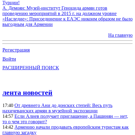
Турции!
А. Демоян: Музей-институт Геноцида армян готов
проведению мероприятий в 2015 г. на должном уровне
«Наследие»: Присоединение к ЕАЭС никоим образом не было
выгодным для Армении
На главную
Регистрация
Войти
РАСШИРЕННЫЙ ПОИСК
лента новостей
17:40
От древнего Ани до донских степей: Весь путь
нахичеванских армян в музейной экспозиции
14:57
Если Алиев получает приглашение, а Пашинян — нет,
то о чем это говорит?
14:42
Армению начали продавать европейским туристам как
главную загадку