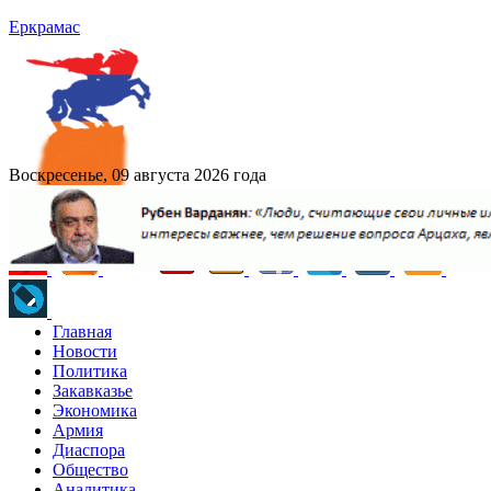
Еркрамас
Воскресенье, 09 августа 2026 года
Главная
Новости
Политика
Закавказье
Экономика
Армия
Диаспора
Общество
Аналитика