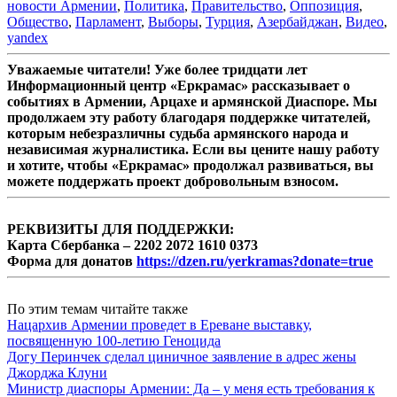
новости Армении
,
Политика
,
Правительство
,
Оппозиция
,
Общество
,
Парламент
,
Выборы
,
Турция
,
Азербайджан
,
Видео
,
yandex
Уважаемые читатели! Уже более тридцати лет
Информационный центр «Еркрамас» рассказывает о
событиях в Армении, Арцахе и армянской Диаспоре. Мы
продолжаем эту работу благодаря поддержке читателей,
которым небезразличны судьба армянского народа и
независимая журналистика. Если вы цените нашу работу
и хотите, чтобы «Еркрамас» продолжал развиваться, вы
можете поддержать проект добровольным взносом.
РЕКВИЗИТЫ ДЛЯ ПОДДЕРЖКИ:
Карта Сбербанка – 2202 2072 1610 0373
Форма для донатов
https://dzen.ru/yerkramas?donate=true
По этим темам читайте также
Нацархив Армении проведет в Ереване выставку,
посвященную 100-летию Геноцида
Догу Перинчек сделал циничное заявление в адрес жены
Джорджа Клуни
Министр диаспоры Армении: Да – у меня есть требования к