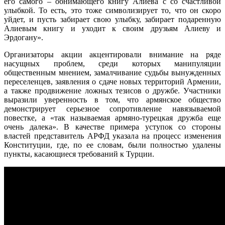
его самого – обнимающего книгу Алиева с со счастливой
улыбкой. То есть, это тоже символизирует то, что он скоро
уйдет, и пусть забирает свою улыбку, забирает подаренную
Алиевым книгу и уходит к своим друзьям Алиеву и
Эрдогану».
Организаторы акции акцентировали внимание на ряде
насущных проблем, среди которых манипуляции
общественным мнением, замалчивание судьбы вынужденных
переселенцев, заявления о сдаче новых территорий Армении,
а также продвижение ложных тезисов о дружбе. Участники
выразили уверенность в том, что армянское общество
демонстрирует серьезное сопротивление навязываемой
повестке, а «так называемая армяно-турецкая дружба еще
очень далека». В качестве примера уступок со стороны
властей представитель АРФД указала на процесс изменения
Конституции, где, по ее словам, были полностью удалены
пункты, касающиеся требований к Турции.