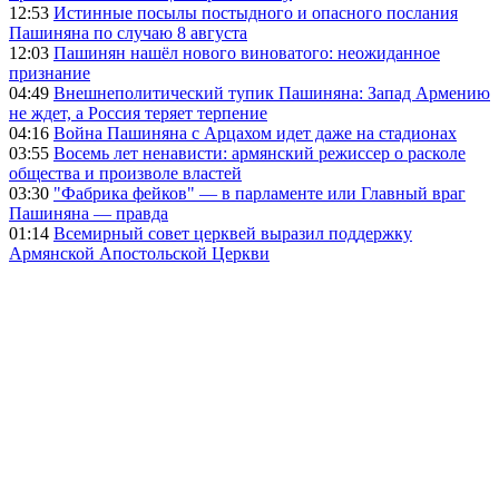
12:53
Истинные посылы постыдного и опасного послания
Пашиняна по случаю 8 августа
12:03
Пашинян нашёл нового виноватого: неожиданное
признание
04:49
Внешнеполитический тупик Пашиняна: Запад Армению
не ждет, а Россия теряет терпение
04:16
Война Пашиняна с Арцахом идет даже на стадионах
03:55
Восемь лет ненависти: армянский режиссер о расколе
общества и произволе властей
03:30
"Фабрика фейков" — в парламенте или Главный враг
Пашиняна — правда
01:14
Всемирный совет церквей выразил поддержку
Армянской Апостольской Церкви