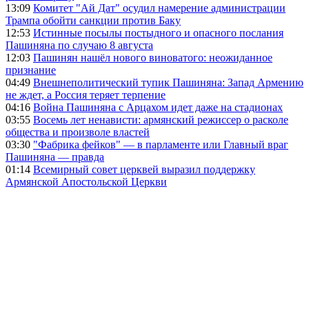
13:09
Комитет "Ай Дат" осудил намерение администрации
Трампа обойти санкции против Баку
12:53
Истинные посылы постыдного и опасного послания
Пашиняна по случаю 8 августа
12:03
Пашинян нашёл нового виноватого: неожиданное
признание
04:49
Внешнеполитический тупик Пашиняна: Запад Армению
не ждет, а Россия теряет терпение
04:16
Война Пашиняна с Арцахом идет даже на стадионах
03:55
Восемь лет ненависти: армянский режиссер о расколе
общества и произволе властей
03:30
"Фабрика фейков" — в парламенте или Главный враг
Пашиняна — правда
01:14
Всемирный совет церквей выразил поддержку
Армянской Апостольской Церкви