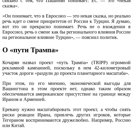
связано с тем, что Пашинян понимает: ЕС — это «некая
сказка».
«Он понимает, что в Евросоюз — это некая сказка, но реально
речь идет о смене приоритетов от России к Турции. Я думаю,
вот это он прекрасно понимает. Речь не о вхождении в
Евросоюз, речь о смене как бы регионального влияния России
на региональное влияние Турции», — пояснил политик.
О «пути Трампа»
Кочарян назвал проект «путь Трампа» (TRIPP) огромной
рекламной кампанией, поскольку в нем 42-километровый
участок дороги «раздули до проекта планетарного масштаба».
При этом, по его мнению, экономической выгоды для
Вашингтона в этом проекте нет, однако таким образом
обеспечивается американское присутствие на границе между
Ираном и Арменией.
Еревану нужно масштабировать этот проект, а чтобы снять
риски реакции Ирана, привлечь других игроков, которые
Тегераном воспринимаются дружелюбно. Например, Россию
или Китай.