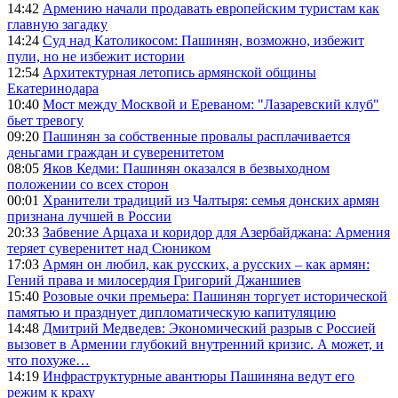
14:42
Армению начали продавать европейским туристам как
главную загадку
14:24
Суд над Католикосом: Пашинян, возможно, избежит
пули, но не избежит истории
12:54
Архитектурная летопись армянской общины
Екатеринодара
10:40
Мост между Москвой и Ереваном: "Лазаревский клуб"
бьет тревогу
09:20
Пашинян за собственные провалы расплачивается
деньгами граждан и суверенитетом
08:05
Яков Кедми: Пашинян оказался в безвыходном
положении со всех сторон
00:01
Хранители традиций из Чалтыря: семья донских армян
признана лучшей в России
20:33
Забвение Арцаха и коридор для Азербайджана: Армения
теряет суверенитет над Сюником
17:03
Армян он любил, как русских, а русских – как армян:
Гений права и милосердия Григорий Джаншиев
15:40
Розовые очки премьера: Пашинян торгует исторической
памятью и празднует дипломатическую капитуляцию
14:48
Дмитрий Медведев: Экономический разрыв с Россией
вызовет в Армении глубокий внутренний кризис. А может, и
что похуже…
14:19
Инфраструктурные авантюры Пашиняна ведут его
режим к краху