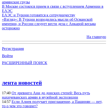
армянские грузы
В Москве состоялся прием в связи с вступлением Армении в
ЕАЭС
ЕАЭС и Турция готовятся к сотрудничеству
«Взгляд»: В Турции возродились мысли об Османской
империи, и России следует вести дела с Анкарой весьма
осторожно
На главную
Регистрация
Войти
РАСШИРЕННЫЙ ПОИСК
лента новостей
17:40
От древнего Ани до донских степей: Весь путь
нахичеванских армян в музейной экспозиции
14:57
Если Алиев получает приглашение, а Пашинян — нет,
то о чем это говорит?