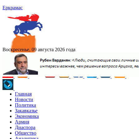
Еркрамас
Воскресенье, 09 августа 2026 года
Главная
Новости
Политика
Закавказье
Экономика
Армия
Диаспора
Общество
Аналитика