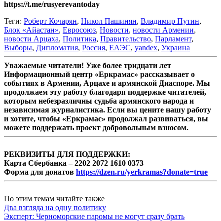
https://t.me/rusyerevantoday
Теги:
Роберт Кочарян
,
Никол Пашинян
,
Владимир Путин
,
Блок «Айастан»
,
Евросоюз
,
Новости
,
новости Армении
,
новости Арцаха
,
Политика
,
Правительство
,
Парламент
,
Выборы
,
Дипломатия
,
Россия
,
ЕАЭС
,
yandex
,
Украина
Уважаемые читатели! Уже более тридцати лет
Информационный центр «Еркрамас» рассказывает о
событиях в Армении, Арцахе и армянской Диаспоре. Мы
продолжаем эту работу благодаря поддержке читателей,
которым небезразличны судьба армянского народа и
независимая журналистика. Если вы цените нашу работу
и хотите, чтобы «Еркрамас» продолжал развиваться, вы
можете поддержать проект добровольным взносом.
РЕКВИЗИТЫ ДЛЯ ПОДДЕРЖКИ:
Карта Сбербанка – 2202 2072 1610 0373
Форма для донатов
https://dzen.ru/yerkramas?donate=true
По этим темам читайте также
Два взгляда на одну политику
Эксперт: Черноморские паромы не могут сразу брать