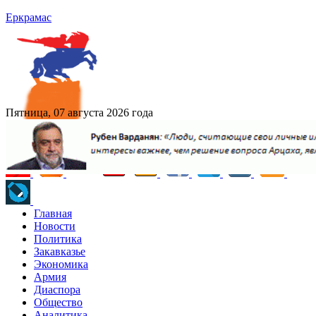
Еркрамас
Пятница, 07 августа 2026 года
Главная
Новости
Политика
Закавказье
Экономика
Армия
Диаспора
Общество
Аналитика