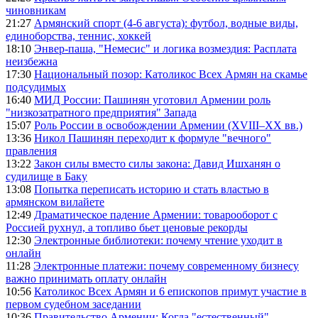
чиновникам
21:27
Армянский спорт (4-6 августа): футбол, водные виды,
единоборства, теннис, хоккей
18:10
Энвер-паша, "Немесис" и логика возмездия: Расплата
неизбежна
17:30
Национальный позор: Католикос Всех Армян на скамье
подсудимых
16:40
МИД России: Пашинян уготовил Армении роль
"низкозатратного предприятия" Запада
15:07
Роль России в освобождении Армении (XVIII–XX вв.)
13:36
Никол Пашинян переходит к формуле "вечного"
правления
13:22
Закон силы вместо силы закона: Давид Ишханян о
судилище в Баку
13:08
Попытка переписать историю и стать властью в
армянском вилайете
12:49
Драматическое падение Армении: товарооборот с
Россией рухнул, а топливо бьет ценовые рекорды
12:30
Электронные библиотеки: почему чтение уходит в
онлайн
11:28
Электронные платежи: почему современному бизнесу
важно принимать оплату онлайн
10:56
Католикос Всех Армян и 6 епископов примут участие в
первом судебном заседании
10:36
Правительство Армении: Когда "естественный"