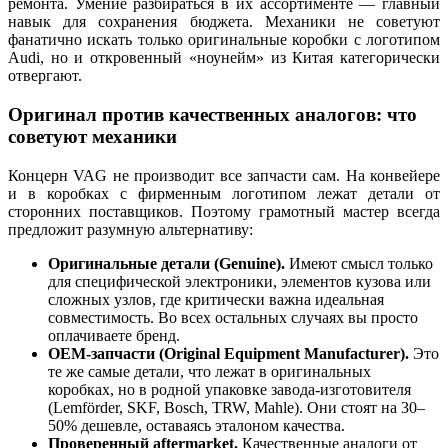
ремонта. Умение разбираться в их ассортименте — главный
навык для сохранения бюджета. Механики не советуют
фанатично искать только оригинальные коробки с логотипом
Audi, но и откровенный «ноунейм» из Китая категорически
отвергают.
Оригинал против качественных аналогов: что
советуют механики
Концерн VAG не производит все запчасти сам. На конвейере
и в коробках с фирменным логотипом лежат детали от
сторонних поставщиков. Поэтому грамотный мастер всегда
предложит разумную альтернативу:
Оригинальные детали (Genuine).
Имеют смысл только
для специфической электроники, элементов кузова или
сложных узлов, где критически важна идеальная
совместимость. Во всех остальных случаях вы просто
оплачиваете бренд.
OEM-запчасти (Original Equipment Manufacturer).
Это
те же самые детали, что лежат в оригинальных
коробках, но в родной упаковке завода-изготовителя
(Lemförder, SKF, Bosch, TRW, Mahle). Они стоят на 30–
50% дешевле, оставаясь эталоном качества.
Проверенный aftermarket.
Качественные аналоги от