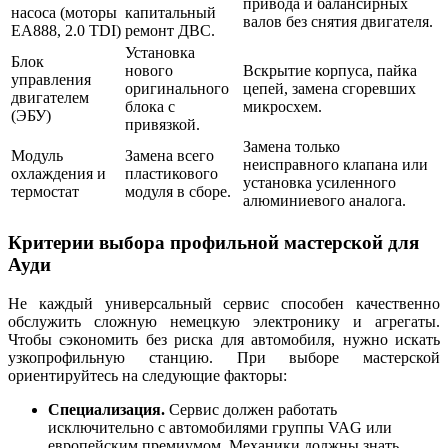
привода и балансирных
насоса (моторы
капитальный
валов без снятия двигателя.
EA888, 2.0 TDI)
ремонт ДВС.
Установка
Блок
нового
Вскрытие корпуса, пайка
управления
оригинального
цепей, замена сгоревших
двигателем
блока с
микросхем.
(ЭБУ)
привязкой.
Замена только
Модуль
Замена всего
неисправного клапана или
охлаждения и
пластикового
установка усиленного
термостат
модуля в сборе.
алюминиевого аналога.
Критерии выбора профильной мастерской для
Ауди
Не каждый универсальный сервис способен качественно
обслужить сложную немецкую электронику и агрегаты.
Чтобы сэкономить без риска для автомобиля, нужно искать
узкопрофильную станцию. При выборе мастерской
ориентируйтесь на следующие факторы:
Специализация.
Сервис должен работать
исключительно с автомобилями группы VAG или
европейским премиумом. Механики должны знать