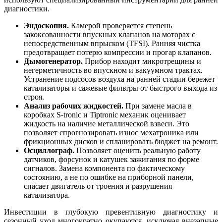
диагностики.
Эндоскопия.
Камерой проверяется степень
закоксованности впускных клапанов на моторах с
непосредственным впрыском (TFSI). Ранняя чистка
предотвращает потерю компрессии и прогар клапанов.
Дымогенератор.
Прибор находит микротрещины и
негерметичность во впускном и вакуумном трактах.
Устранение подсосов воздуха на ранней стадии бережет
катализаторы и сажевые фильтры от быстрого выхода из
строя.
Анализ рабочих жидкостей.
При замене масла в
коробках S-tronic и Tiptronic механик оценивает
жидкость на наличие металлической взвеси. Это
позволяет спрогнозировать износ мехатроника или
фрикционных дисков и спланировать бюджет на ремонт.
Осциллограф.
Позволяет оценить реальную работу
датчиков, форсунок и катушек зажигания по форме
сигналов. Замена компонента по фактическому
состоянию, а не по ошибке на приборной панели,
спасает двигатель от троения и разрушения
катализатора.
Инвестиции в глубокую превентивную диагностику и
сезонный уход многократно окупаются, исключая внезапные