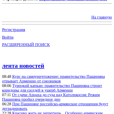
На главную
Регистрация
Войти
РАСШИРЕННЫЙ ПОИСК
лента новостей
08:48
Курс на самоуничтожение: правительство Пашиняна
отрывает Армению от союзников
08:06
Турецкий капкан: правительство Пашиняна строит
коридоры для соседей в ущерб Армении
07:11
От сдачи Арцаха до суда над Католикосом: Режим
Пашиняна пробил очередное дно
06:28
При Пашиняне российско-армянские отношения будут
деградировать
22:28
Красиво жить не запретишь... Особенно армянским