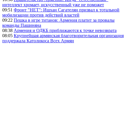
интеллект хромает, искусственный уже не поможет
09:51
Фронт "НЕТ": Ишхан Сагателян призвал к тотальной
мобилизации против действий властей
09:22
Пешка в игре титанов: Армения платит за провалы
команды Пашиняна
08:38
Армения и ОДКБ приближаются к точке невозврата
08:05
Крупнейшая армянская благотворительная организация
поддержала Католикоса Всех Армян