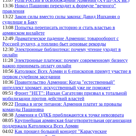
15:07
Роль России в освобождении Армении (XVIII–XX вв.)
13:36
Никол Пашинян переходит к формуле "вечного"
правления
13:22
Закон силы вместо силы закона: Давид Ишханян о
судилище в Баку
13:08
Попытка переписать историю и стать властью в
армянском вилайете
12:49
Драматическое падение Армении: товарооборот с
Россией рухнул, а топливо бьет ценовые рекорды
12:30
Электронные библиотеки: почему чтение уходит в
онлайн
11:28
Электронные платежи: почему современному бизнесу
важно принимать оплату онлайн
10:56
Католикос Всех Армян и 6 епископов примут участие в
первом судебном заседании
10:36
Правительство Армении: Когда "естественный"
интеллект хромает, искусственный уже не поможет
09:51
Фронт "НЕТ": Ишхан Сагателян призвал к тотальной
мобилизации против действий властей
09:22
Пешка в игре титанов: Армения платит за провалы
команды Пашиняна
08:38
Армения и ОДКБ приближаются к точке невозврата
08:05
Крупнейшая армянская благотворительная организация
поддержала Католикоса Всех Армян
04:02
Как прошел большой концерт "Карасунские