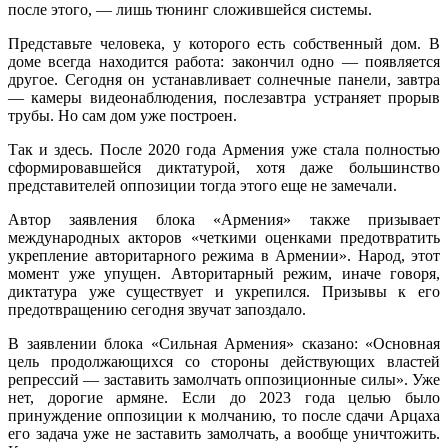
после этого, — лишь тюнинг сложившейся системы.
Представьте человека, у которого есть собственный дом. В
доме всегда находится работа: закончил одно — появляется
другое. Сегодня он устанавливает солнечные панели, завтра
— камеры видеонаблюдения, послезавтра устраняет прорыв
трубы. Но сам дом уже построен.
Так и здесь. После 2020 года Армения уже стала полностью
сформировавшейся диктатурой, хотя даже большинство
представителей оппозиции тогда этого еще не замечали.
Автор заявления блока «Армения» также призывает
международных акторов «четкими оценками предотвратить
укрепление авторитарного режима в Армении». Народ, этот
момент уже упущен. Авторитарный режим, иначе говоря,
диктатура уже существует и укрепился. Призывы к его
предотвращению сегодня звучат запоздало.
В заявлении блока «Сильная Армения» сказано: «Основная
цель продолжающихся со стороны действующих властей
репрессий — заставить замолчать оппозиционные силы». Уже
нет, дорогие армяне. Если до 2023 года целью было
принуждение оппозиции к молчанию, то после сдачи Арцаха
его задача уже не заставить замолчать, а вообще уничтожить.