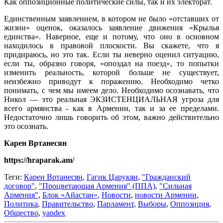
Как оппозиционные политические силы, так и их электорат.
Единственным заявлением, в котором не было «отставших от
жизни» оценок, оказалось заявление движения «Крылья
единства». Наверное, еще и потому, что оно в основном
находилось в правовой плоскости. Вы скажете, что я
придираюсь, но это так. Если ты неверно оценил ситуацию,
если ты, образно говоря, «опоздал на поезд», то попытки
изменить реальность, которой больше не существует,
неизбежно приводут к поражению. Необходимо четко
понимать, с чем мы имеем дело. Необходимо осознавать, что
Никол — это реальная ЭКЗИСТЕНЦИАЛЬНАЯ угроза для
всего армянства - как в Армении, так и за ее пределами.
Недостаточно лишь говорить об этом, важно действительно
это осознать.
Карен Вртанесян
https://hraparak.am/
Теги:
Карен Вртанесян
,
Гагик Царукян
,
"Гражданский
договор"
,
"Процветающая Армения" (ППА)
,
"Сильная
Армения"
,
Блок «Айастан»
,
Новости
,
новости Армении
,
Политика
,
Правительство
,
Парламент
,
Выборы
,
Оппозиция
,
Общество
,
yandex