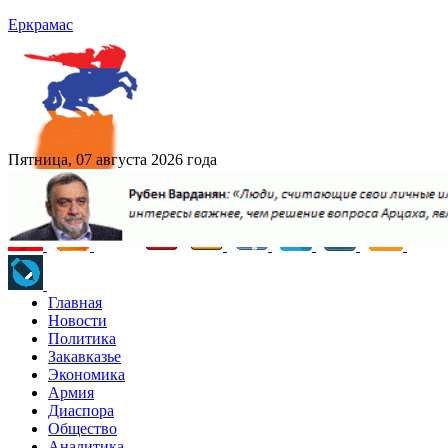
Еркрамас
Пятница, 07 августа 2026 года
Главная
Новости
Политика
Закавказье
Экономика
Армия
Диаспора
Общество
Аналитика