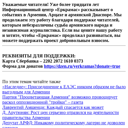
Уважаемые читатели! Уже более тридцати лет
Информационный центр «Еркрамас» рассказывает о
событиях в Армении, Арцахе и армянской Диаспоре. Мы
продолжаем эту работу благодаря поддержке читателей,
которым небезразличны судьба армянского народа и
независимая журналистика. Если вы цените нашу работу
и хотите, чтобы «Еркрамас» продолжал развиваться, вы
можете поддержать проект добровольным взносом.
РЕКВИЗИТЫ ДЛЯ ПОДДЕРЖКИ:
Карта Сбербанка – 2202 2072 1610 0373
Форма для донатов
https://dzen.ru/yerkramas?donate=true
По этим темам читайте также
«Наследие»: Присоединение к ЕАЭС никоим образом не было
выгодным для Армении
Партия "Процветающая Армения" возможно провоцирует
раскол оппозиционной "тройки" – газета
Лаврентий Амшенци: Каждый спасается как может
Д. Арутюнян: Рост цен серьезно отразился на деятельности
правительства Армении
Депутат АРФД: Никакому политическому лагерю не дозволен
самосуд