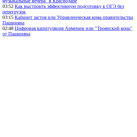
музыкальные вечера" в Краснодаре
03:52
Как выстроить эффективную подготовку к ОГЭ без
перегрузок
03:15
Кабинет застоя или Управленческая кома правительства
Пашиняна
02:48
Цифровая капитуляция Армении или "Троянский конь"
от Пашиняна