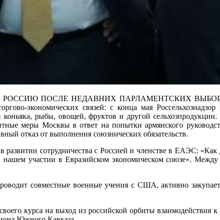
ССИЮ ПОСЛЕ НЕДАВНИХ ПАРЛАМЕНТСКИХ ВЫБОРОВ В АР
оргово-экономических связей: с конца мая Россельхознадзор 
 коньяка, рыбы, овощей, фруктов и другой сельхозпродукции.
тные меры Москвы в ответ на попытки армянского руководст
ный отказ от выполнения союзнических обязательств.
 развитии сотрудничества с Россией и членстве в ЕАЭС: «Как 
 нашем участии в Евразийском экономическом союзе». Между 
 проводит совместные военные учения с США, активно закупае
воего курса на выход из российской орбиты взаимодействия к 
гиона Южного Кавказа.