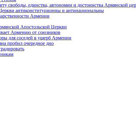
иту свободы, единства, автономии и достоинства Армянской це
Церкви антиконституционны и антинациональны
ударственности Армении
Армянской Апостольской Церкви
ывает Армению от союзников
оры для соседей в ущерб Армении
яна пробил очередное дно
градировать
вникам