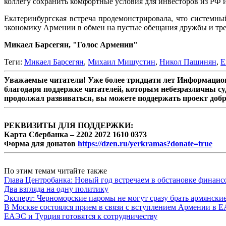
коллегу сохранить комфортные условия для инвесторов из РФ и
Екатеринбургская встреча продемонстрировала, что системн
экономику Армении в обмен на пустые обещания дружбы и тре
Микаел Барсегян, "Голос Армении"
Теги:
Микаел Барсегян
,
Михаил Мишустин
,
Никол Пашинян
,
Е
Уважаемые читатели! Уже более тридцати лет Информацион
благодаря поддержке читателей, которым небезразличны су
продолжал развиваться, вы можете поддержать проект доб
РЕКВИЗИТЫ ДЛЯ ПОДДЕРЖКИ:
Карта Сбербанка – 2202 2072 1610 0373
Форма для донатов
https://dzen.ru/yerkramas?donate=true
По этим темам читайте также
Глава Центробанка: Новый год встречаем в обстановке финанс
Два взгляда на одну политику
Эксперт: Черноморские паромы не могут сразу брать армянски
В Москве состоялся прием в связи с вступлением Армении в 
ЕАЭС и Турция готовятся к сотрудничеству