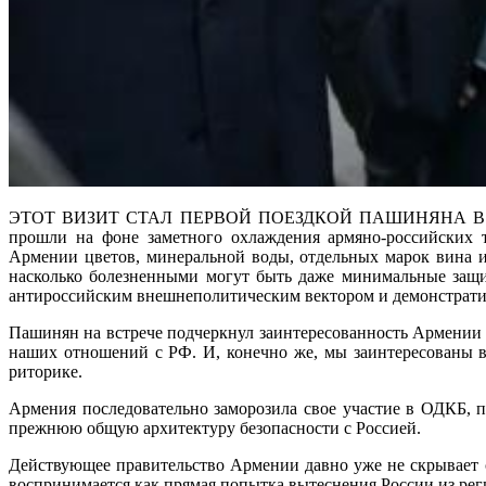
ЭТОТ ВИЗИТ СТАЛ ПЕРВОЙ ПОЕЗДКОЙ ПАШИНЯНА В РО
прошли на фоне заметного охлаждения армяно-российских т
Армении цветов, минеральной воды, отдельных марок вина и
насколько болезненными могут быть даже минимальные защи
антироссийским внешнеполитическим вектором и демонстратив
Пашинян на встрече подчеркнул заинтересованность Армении в
наших отношений с РФ. И, конечно же, мы заинтересованы в
риторике.
Армения последовательно заморозила свое участие в ОДКБ,
прежнюю общую архитектуру безопасности с Россией.
Действующее правительство Армении давно уже не скрывает с
воспринимается как прямая попытка вытеснения России из ре