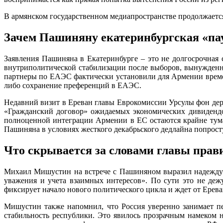
В армянском государственном медиапространстве продолжается
Зачем Пашиняну екатеринбургская «па
Заявления Пашиняна в Екатеринбурге – это не долгосрочная 
внутриполитической стабилизации после выборов, вынужденны
партнеры по ЕАЭС фактически установили для Армении времен
либо сохранение преференций в ЕАЭС.
Недавний визит в Ереван главы Еврокомиссии Урсулы фон дер 
«Гражданский договор» ожидаемых экономических дивидендо
полноценной интеграции Армении в ЕС остаются крайне тума
Пашиняна в условиях жесткого декабрьского дедлайна попросту
Что скрывается за словами главы прав
Михаил Мишустин на встрече с Пашиняном выразил надежду н
уважения и учета взаимных интересов». По сути это не де
фиксирует начало нового политического цикла и ждет от Ерева
Мишустин также напомнил, что Россия уверенно занимает пе
стабильность республики. Это явилось прозрачным намеком 