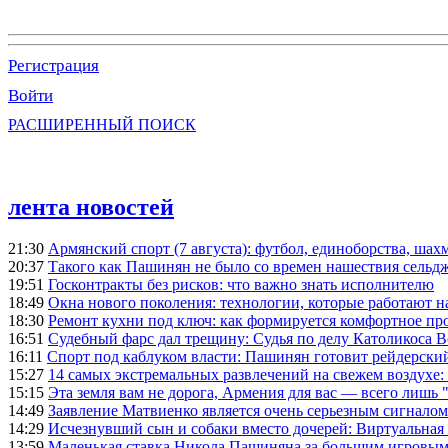
Регистрация
Войти
РАСШИРЕННЫЙ ПОИСК
лента новостей
21:30
Армянский спорт (7 августа): футбол, единоборства, шахм
20:37
Такого как Пашинян не было со времен нашествия сельд
19:51
Госконтракты без рисков: что важно знать исполнителю
18:49
Окна нового поколения: технологии, которые работают н
18:30
Ремонт кухни под ключ: как формируется комфортное пр
16:51
Судебный фарс дал трещину: Судья по делу Католикоса В
16:11
Спорт под каблуком власти: Пашинян готовит рейдерск
15:27
14 самых экстремальных развлечений на свежем воздухе:
15:15
Эта земля вам не дорога, Армения для вас — всего лишь 
14:49
Заявление Матвиенко является очень серьезным сигналом
14:29
Исчезнувший сын и собаки вместо дочерей: Виртуальная
13:59
Маленькая ставка Никола Пашиняна за большим игровым