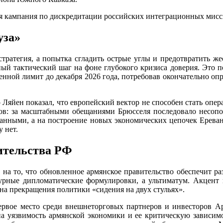
 кампания по дискредитации российских интеграционных миссий
уза»
стратегия, а попытка сгладить острые углы и предотвратить 
й тактический шаг на фоне глубокого кризиса доверия. Это п
ной лимит до декабря 2026 года, потребовав окончательно опре
Ляйен показал, что европейский вектор не способен стать опер
в: за масштабными обещаниями Брюсселя последовало несопо
нными, а на построение новых экономических цепочек Еревану
 нет.
ительства РФ
а то, что обновленное армянское правительство обеспечит раз
журные дипломатические формулировки, а ультиматум. Акцент
на прекращения политики «сидения на двух стульях».
рвое место среди внешнеторговых партнеров и инвесторов Арм
на уязвимость армянской экономики и ее критическую зависимо