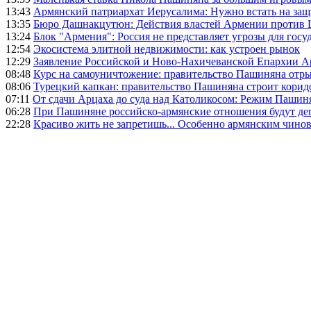
13:43
Армянский патриархат Иерусалима: Нужно встать на защ
13:35
Бюро Дашнакцутюн: Действия властей Армении против 
13:24
Блок "Армения": Россия не представляет угрозы для гос
12:54
Экосистема элитной недвижимости: как устроен рынок
12:29
Заявление Российской и Ново-Нахичеванской Епархии 
08:48
Курс на самоуничтожение: правительство Пашиняна отр
08:06
Турецкий капкан: правительство Пашиняна строит корид
07:11
От сдачи Арцаха до суда над Католикосом: Режим Пашин
06:28
При Пашиняне российско-армянские отношения будут де
22:28
Красиво жить не запретишь... Особенно армянским чино