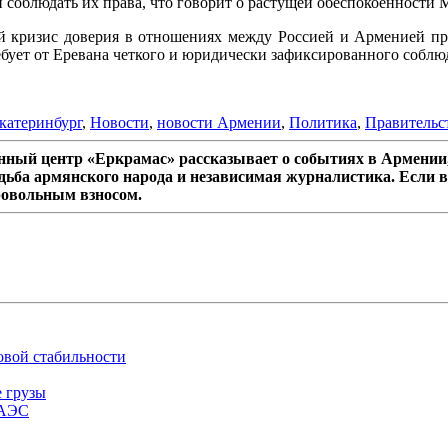
 соблюдать их права, что говорит о растущей обеспокоенности 
ый кризис доверия в отношениях между Россией и Арменией про
бует от Еревана четкого и юридически зафиксированного соблю
катеринбург
,
Новости
,
новости Армении
,
Политика
,
Правительс
ный центр «Еркрамас» рассказывает о событиях в Армении,
дьба армянского народа и независимая журналистика. Если в
ровольным взносом.
овой стабильности
е грузы
ЕАЭС