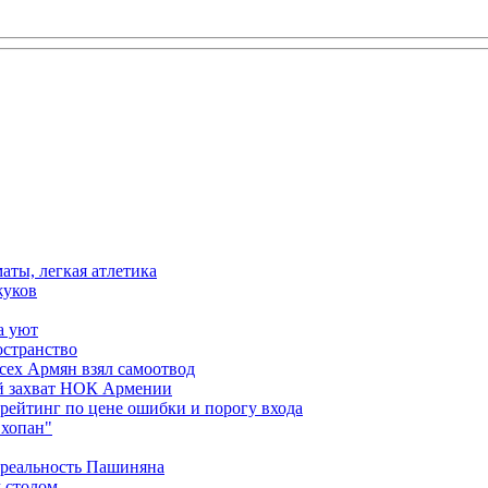
аты, легкая атлетика
жуков
а уют
остранство
сех Армян взял самоотвод
ий захват НОК Армении
 рейтинг по цене ошибки и порогу входа
"хопан"
 реальность Пашиняна
 столом