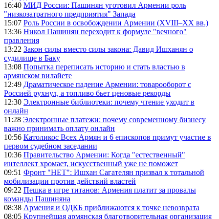
16:40
МИД России: Пашинян уготовил Армении роль
"низкозатратного предприятия" Запада
15:07
Роль России в освобождении Армении (XVIII–XX вв.)
13:36
Никол Пашинян переходит к формуле "вечного"
правления
13:22
Закон силы вместо силы закона: Давид Ишханян о
судилище в Баку
13:08
Попытка переписать историю и стать властью в
армянском вилайете
12:49
Драматическое падение Армении: товарооборот с
Россией рухнул, а топливо бьет ценовые рекорды
12:30
Электронные библиотеки: почему чтение уходит в
онлайн
11:28
Электронные платежи: почему современному бизнесу
важно принимать оплату онлайн
10:56
Католикос Всех Армян и 6 епископов примут участие в
первом судебном заседании
10:36
Правительство Армении: Когда "естественный"
интеллект хромает, искусственный уже не поможет
09:51
Фронт "НЕТ": Ишхан Сагателян призвал к тотальной
мобилизации против действий властей
09:22
Пешка в игре титанов: Армения платит за провалы
команды Пашиняна
08:38
Армения и ОДКБ приближаются к точке невозврата
08:05
Крупнейшая армянская благотворительная организация