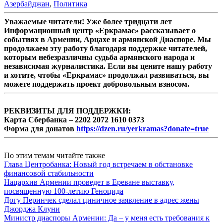
Азербайджан
,
Политика
Уважаемые читатели! Уже более тридцати лет
Информационный центр «Еркрамас» рассказывает о
событиях в Армении, Арцахе и армянской Диаспоре. Мы
продолжаем эту работу благодаря поддержке читателей,
которым небезразличны судьба армянского народа и
независимая журналистика. Если вы цените нашу работу
и хотите, чтобы «Еркрамас» продолжал развиваться, вы
можете поддержать проект добровольным взносом.
РЕКВИЗИТЫ ДЛЯ ПОДДЕРЖКИ:
Карта Сбербанка – 2202 2072 1610 0373
Форма для донатов
https://dzen.ru/yerkramas?donate=true
По этим темам читайте также
Глава Центробанка: Новый год встречаем в обстановке
финансовой стабильности
Нацархив Армении проведет в Ереване выставку,
посвященную 100-летию Геноцида
Догу Перинчек сделал циничное заявление в адрес жены
Джорджа Клуни
Министр диаспоры Армении: Да – у меня есть требования к