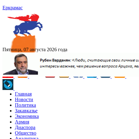
Еркрамас
Пятница, 07 августа 2026 года
Главная
Новости
Политика
Закавказье
Экономика
Армия
Диаспора
Общество
Аналитика