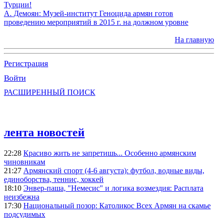
Турции!
А. Демоян: Музей-институт Геноцида армян готов
проведению мероприятий в 2015 г. на должном уровне
На главную
Регистрация
Войти
РАСШИРЕННЫЙ ПОИСК
лента новостей
22:28
Красиво жить не запретишь... Особенно армянским
чиновникам
21:27
Армянский спорт (4-6 августа): футбол, водные виды,
единоборства, теннис, хоккей
18:10
Энвер-паша, "Немесис" и логика возмездия: Расплата
неизбежна
17:30
Национальный позор: Католикос Всех Армян на скамье
подсудимых