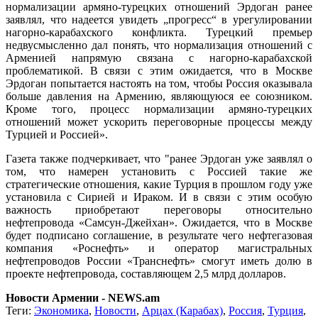
нормализации армяно-турецких отношений Эрдоган ранее
заявлял, что надеется увидеть „прогресс“ в урегулировании
нагорно-карабахского конфликта. Турецкий премьер
недвусмысленно дал понять, что нормализация отношений с
Арменией напрямую связана с нагорно-карабахской
проблематикой. В связи с этим ожидается, что в Москве
Эрдоган попытается настоять на том, чтобы Россия оказывала
больше давления на Армению, являющуюся ее союзником.
Кроме того, процесс нормализации армяно-турецких
отношений может ускорить переговорные процессы между
Турцией и Россией».
Газета также подчеркивает, что "ранее Эрдоган уже заявлял о
том, что намерен установить с Россией такие же
стратегические отношения, какие Турция в прошлом году уже
установила с Сирией и Ираком. И в связи с этим особую
важность приобретают переговоры относительно
нефтепровода «Самсун-Джейхан». Ожидается, что в Москве
будет подписано соглашение, в результате чего нефтегазовая
компания «Роснефть» и оператор магистральных
нефтепроводов России «Транснефть» смогут иметь долю в
проекте нефтепровода, составляющем 2,5 млрд долларов.
Новости Армении - NEWS.am
Теги:
Экономика
,
Новости
,
Арцах (Карабах)
,
Россия
,
Турция
,