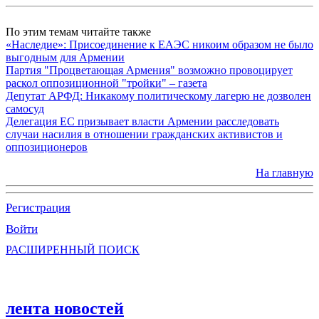
По этим темам читайте также
«Наследие»: Присоединение к ЕАЭС никоим образом не было
выгодным для Армении
Партия "Процветающая Армения" возможно провоцирует
раскол оппозиционной "тройки" – газета
Депутат АРФД: Никакому политическому лагерю не дозволен
самосуд
Делегация ЕС призывает власти Армении расследовать
случаи насилия в отношении гражданских активистов и
оппозиционеров
На главную
Регистрация
Войти
РАСШИРЕННЫЙ ПОИСК
лента новостей