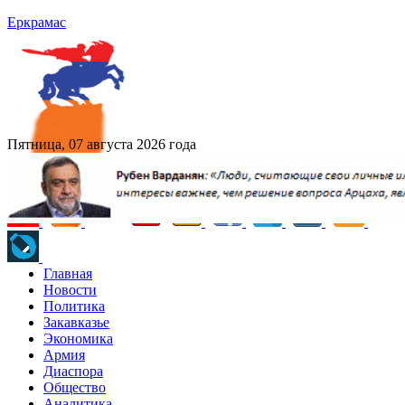
Еркрамас
Пятница, 07 августа 2026 года
Главная
Новости
Политика
Закавказье
Экономика
Армия
Диаспора
Общество
Аналитика