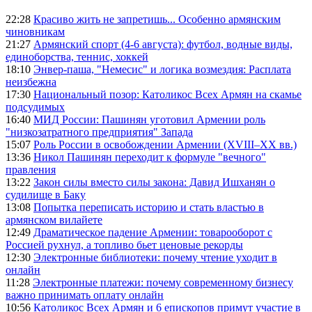
22:28
Красиво жить не запретишь... Особенно армянским
чиновникам
21:27
Армянский спорт (4-6 августа): футбол, водные виды,
единоборства, теннис, хоккей
18:10
Энвер-паша, "Немесис" и логика возмездия: Расплата
неизбежна
17:30
Национальный позор: Католикос Всех Армян на скамье
подсудимых
16:40
МИД России: Пашинян уготовил Армении роль
"низкозатратного предприятия" Запада
15:07
Роль России в освобождении Армении (XVIII–XX вв.)
13:36
Никол Пашинян переходит к формуле "вечного"
правления
13:22
Закон силы вместо силы закона: Давид Ишханян о
судилище в Баку
13:08
Попытка переписать историю и стать властью в
армянском вилайете
12:49
Драматическое падение Армении: товарооборот с
Россией рухнул, а топливо бьет ценовые рекорды
12:30
Электронные библиотеки: почему чтение уходит в
онлайн
11:28
Электронные платежи: почему современному бизнесу
важно принимать оплату онлайн
10:56
Католикос Всех Армян и 6 епископов примут участие в