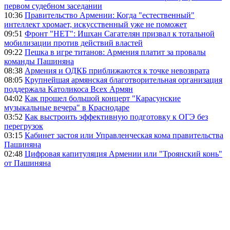
первом судебном заседании
10:36
Правительство Армении: Когда "естественный"
интеллект хромает, искусственный уже не поможет
09:51
Фронт "НЕТ": Ишхан Сагателян призвал к тотальной
мобилизации против действий властей
09:22
Пешка в игре титанов: Армения платит за провалы
команды Пашиняна
08:38
Армения и ОДКБ приближаются к точке невозврата
08:05
Крупнейшая армянская благотворительная организация
поддержала Католикоса Всех Армян
04:02
Как прошел большой концерт "Карасунские
музыкальные вечера" в Краснодаре
03:52
Как выстроить эффективную подготовку к ОГЭ без
перегрузок
03:15
Кабинет застоя или Управленческая кома правительства
Пашиняна
02:48
Цифровая капитуляция Армении или "Троянский конь"
от Пашиняна