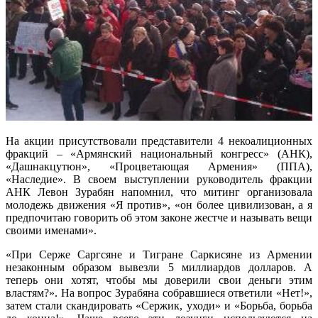
На акции присутствовали представители 4 некоалиционных
фракций – «Армянский национальный конгресс» (АНК),
«Дашнакцутюн», «Процветающая Армения» (ППА),
«Наследие». В своем выступлении руководитель фракции
АНК Левон Зурабян напомнил, что митинг организовала
молодежь движения «Я против», «он более цивилизован, а я
предпочитаю говорить об этом законе жестче и называть вещи
своими именами».
«При Серже Саргсяне и Тигране Саркисяне из Армении
незаконным образом вывезли 5 миллиардов долларов. А
теперь они хотят, чтобы мы доверили свои деньги этим
властям?». На вопрос Зурабяна собравшиеся ответили «Нет!»,
затем стали скандировать «Сержик, уходи» и «Борьба, борьба