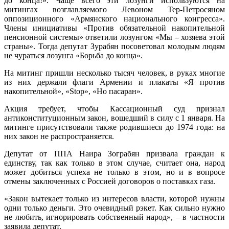
до конца!». Чаще всего эти лозунги используются на
митингах возглавляемого Левоном Тер-Петросяном
оппозиционного «Армянского национального конгресса».
Члены инициативы «Против обязательной накопительной
пенсионной системы» ответили лозунгом «Мы – хозяева этой
страны». Тогда депутат Зурабян посоветовал молодым людям
не чураться лозунга «Борьба до конца».
На митинг пришли несколько тысяч человек, в руках многие
из них держали флаги Армении и плакаты «Я против
накопительной», «Stop», «Но пасаран».
Акция требует, чтобы Кассационный суд признал
антиконституционным закон, вошедший в силу с 1 января. На
митинге присутствовали также родившиеся до 1974 года: на
них закон не распространяется.
Депутат от ППА Наира Зограбян призвала граждан к
единству, так как только в этом случае, считает она, народ
может добиться успеха не только в этом, но и в вопросе
отмены заключенных с Россией договоров о поставках газа.
«Закон вытекает только из интересов власти, которой нужны
одни только деньги. Это очевидный рэкет. Как сильно нужно
не любить, игнорировать собственный народ», – в частности
заявила депутат.