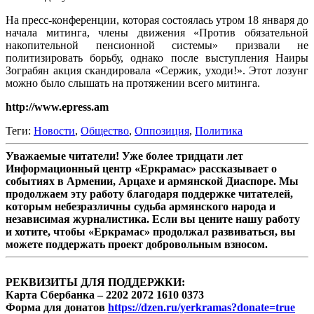
На пресс-конференции, которая состоялась утром 18 января до
начала митинга, члены движения «Против обязательной
накопительной пенсионной системы» призвали не
политизировать борьбу, однако после выступления Наиры
Зограбян акция скандировала «Сержик, уходи!». Этот лозунг
можно было слышать на протяжении всего митинга.
http://www.epress.am
Теги:
Новости
,
Общество
,
Оппозиция
,
Политика
Уважаемые читатели! Уже более тридцати лет
Информационный центр «Еркрамас» рассказывает о
событиях в Армении, Арцахе и армянской Диаспоре. Мы
продолжаем эту работу благодаря поддержке читателей,
которым небезразличны судьба армянского народа и
независимая журналистика. Если вы цените нашу работу
и хотите, чтобы «Еркрамас» продолжал развиваться, вы
можете поддержать проект добровольным взносом.
РЕКВИЗИТЫ ДЛЯ ПОДДЕРЖКИ:
Карта Сбербанка – 2202 2072 1610 0373
Форма для донатов
https://dzen.ru/yerkramas?donate=true