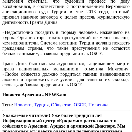
Миятович отметила, что судебный процесс по делу
возобновился, в соответствии с постановлением Верховного
апелляционного суда Турции в мае 2013 года, который
признал наличие заговора с целью пресечь журналистскую
деятельность Гранта Динка.
«Недостаточно посадить в тюрьму человека, нажавшего на
курок. Организаторы таких преступлений не менее опасны,
чем исполнители. Система юстиции Турции должна показать
гражданам страны, что такие преступления не остаются
безнаказанными», - заявила представитель ОБСЕ.
Грант Динк был смелым журналистом, защищавшим мир и
права национальных меньшинств, отметила Миятович.
«Любое общество должно гордиться такими выдающимися
людьми и приложить все усилия для защиты их свободы
слова»,- добавила представитель ОБСЕ.
Новости Армении - NEWS.am
Теги:
Новости
,
Турция
,
Общество
,
ОБСЕ
,
Политика
Уважаемые читатели! Уже более тридцати лет
Информационный центр «Еркрамас» рассказывает о
событиях в Армении, Арцахе и армянской Диаспоре. Мы
продолжаем эту работу благодаря поддержке читателей,