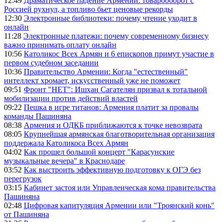
12:49
Драматическое падение Армении: товарооборот с
Россией рухнул, а топливо бьет ценовые рекорды
12:30
Электронные библиотеки: почему чтение уходит в
онлайн
11:28
Электронные платежи: почему современному бизнесу
важно принимать оплату онлайн
10:56
Католикос Всех Армян и 6 епископов примут участие в
первом судебном заседании
10:36
Правительство Армении: Когда "естественный"
интеллект хромает, искусственный уже не поможет
09:51
Фронт "НЕТ": Ишхан Сагателян призвал к тотальной
мобилизации против действий властей
09:22
Пешка в игре титанов: Армения платит за провалы
команды Пашиняна
08:38
Армения и ОДКБ приближаются к точке невозврата
08:05
Крупнейшая армянская благотворительная организация
поддержала Католикоса Всех Армян
04:02
Как прошел большой концерт "Карасунские
музыкальные вечера" в Краснодаре
03:52
Как выстроить эффективную подготовку к ОГЭ без
перегрузок
03:15
Кабинет застоя или Управленческая кома правительства
Пашиняна
02:48
Цифровая капитуляция Армении или "Троянский конь"
от Пашиняна