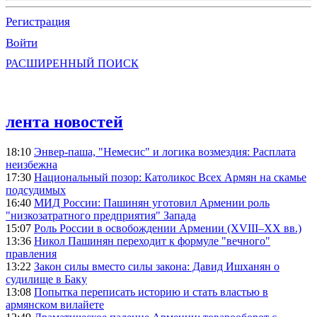
Регистрация
Войти
РАСШИРЕННЫЙ ПОИСК
лента новостей
18:10
Энвер-паша, "Немесис" и логика возмездия: Расплата
неизбежна
17:30
Национальный позор: Католикос Всех Армян на скамье
подсудимых
16:40
МИД России: Пашинян уготовил Армении роль
"низкозатратного предприятия" Запада
15:07
Роль России в освобождении Армении (XVIII–XX вв.)
13:36
Никол Пашинян переходит к формуле "вечного"
правления
13:22
Закон силы вместо силы закона: Давид Ишханян о
судилище в Баку
13:08
Попытка переписать историю и стать властью в
армянском вилайете