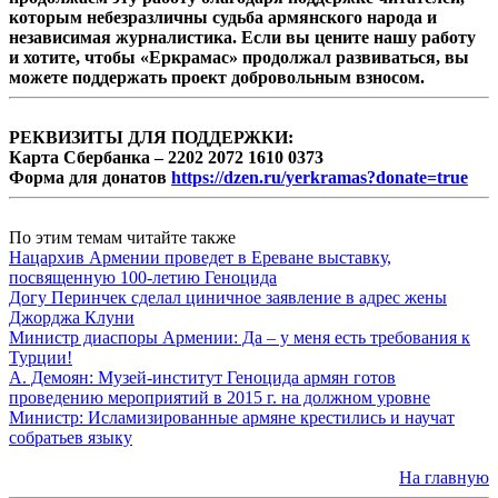
которым небезразличны судьба армянского народа и
независимая журналистика. Если вы цените нашу работу
и хотите, чтобы «Еркрамас» продолжал развиваться, вы
можете поддержать проект добровольным взносом.
РЕКВИЗИТЫ ДЛЯ ПОДДЕРЖКИ:
Карта Сбербанка – 2202 2072 1610 0373
Форма для донатов
https://dzen.ru/yerkramas?donate=true
По этим темам читайте также
Нацархив Армении проведет в Ереване выставку,
посвященную 100-летию Геноцида
Догу Перинчек сделал циничное заявление в адрес жены
Джорджа Клуни
Министр диаспоры Армении: Да – у меня есть требования к
Турции!
А. Демоян: Музей-институт Геноцида армян готов
проведению мероприятий в 2015 г. на должном уровне
Министр: Исламизированные армяне крестились и научат
собратьев языку
На главную