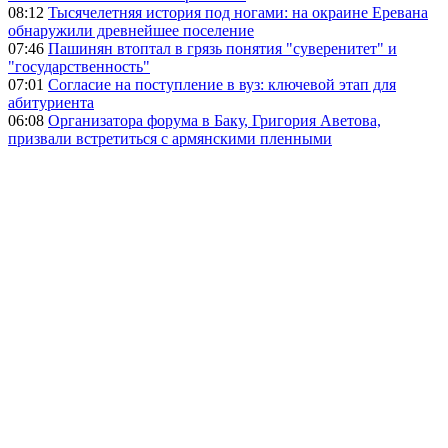
08:12
Тысячелетняя история под ногами: на окраине Еревана
обнаружили древнейшее поселение
07:46
Пашинян втоптал в грязь понятия "суверенитет" и
"государственность"
07:01
Согласие на поступление в вуз: ключевой этап для
абитуриента
06:08
Организатора форума в Баку, Григория Аветова,
призвали встретиться с армянскими пленными