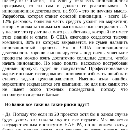
почему-то считается, что если у тебя есть инновационная
программа, то ты сам и должен ее реализовывать. А
инновационная деятельность на 90% - это не научная мысль.
Разработка, которая станет основой инновации, - всего 10-
12% расходов, большая часть средств уходит на маркетинг,
которым должны заниматься высококлассные специалисты. А
у нас все это грузят на самого разработчика, который не имеет
этих знаний и опыта. В США ежегодно создаются тысячи
компаний, 80% из которых закрывается, не сумев наладить
инновационный процесс. Но в США инновационная
деятельность хорошо финансируется - под очень маленькие
проценты можно взять достаточно солидные деньги, чтобы
начать инновацию. Но надо понять, насколько востребован
данный продукт, будет ли покупатель? Профессиональные
маркетинговые исследования позволяют избежать ошибок и
ставить задачи целенаправленно. Именно из-за ошибок
маркетинга закрываются эти компании, но для них самих это
не имеет особо тяжелых последствий, потому что
используются деньги банков.
- Но банки все-таки на такие риски идут?
- Да. Потому что если из 20 проектов хотя бы в одном случае
будет успех, это сполна окупит все неудачи. Мы являемся
государственным институтом НАН РА, но не можем взять у
банка ни одного драма, нам средств не дают, потому что