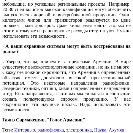
небольшие, но успешные региональные проекты. Например,
20-30 специалистов высокой квалификации могут обеспечить
выпуск очень дорогой и востребованной продукции. Один
килограмм чипов или транзисторов реализуется по цене
порядка 1 млн долларов. Даже килограмм золота столько не
стоит, к тому же и транспортные расходы отсутствуют. Нужно
использовать эти возможности.
- А ваши охранные системы могут быть востребованы на
рынке?
- Уверен, что да, причем и за пределами Армении. В мире
существуют высокотехнологичные компании, но их не много.
Скажу без ложной скромности, что Армения в определенных
областях имеет достаточно высокий профессиональный
потенциал. Это некоторые направления радиофизики,
лазерной техники, оптики, химии определенных направлений
и т.д. Есть направления, в которых мы сильны и в состоянии
создать пользующуюся спросом продукцию. У нас
сохранились эти научные школы. Надо использовать эти
возможности.
Гаянэ Сармакешян, "Голос Армении"
Теги:
Интервью
,
радиофизика
,
электроника
,
Наука
,
Ахумян