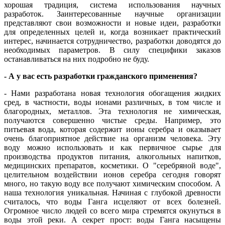
хорошая традиция, система использования научных
разработок. Заинтересованные научные организации
представляют свои возможности и новые идеи, разработки
для определенных целей и, когда возникает практический
интерес, начинается сотрудничество, разработки доводятся до
необходимых параметров. В силу специфики заказов
останавливаться на них подробно не буду.
- А у вас есть разработки гражданского применения?
- Нами разработана новая технология обогащения жидких
сред, в частности, воды ионами различных, в том числе и
благородных, металлов. Эта технология не химическая,
получаются совершенно чистые среды. Например, это
питьевая вода, которая содержит ионы серебра и оказывает
очень благоприятное действие на организм человека. Эту
воду можно использовать и как первичное сырье для
производства продуктов питания, алкогольных напитков,
медицинских препаратов, косметики. О "серебряной воде",
целительном воздействии ионов серебра сегодня говорят
много, но такую воду все получают химическим способом. А
наша технология уникальная. Начиная с глубокой древности
считалось, что воды Ганга исцеляют от всех болезней.
Огромное число людей со всего мира стремятся окунуться в
воды этой реки. А секрет прост: воды Ганга насыщены