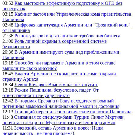
03:52
Как выстроить эффективную подготовку к ОГЭ без
перегрузок
03:15
Кабинет застоя или Управленческая кома правительства
Пашиняна
02:48
Цифровая капитуляция Армении или "Троянский конь"
от Пашиняна
21:36
Рынок упаковки для напитков: требования бизнеса
21:00
Роль личной охраны в современной системе
безопасности
20:36
В Армении имитируют суды над приближенными
Пашиняна
19:18
Способен ли парламент Армении в этом составе
выполнить свою миссию?
18:45
Власти Армении не скрывают, что сами закрыли
страницу Арцаха
18:34
Левон Кочарян: Властям нас не запугать
13:18
Режим Пашиняна, безусловно, падёт. От
ответственности не уйдет никто
12:42
В тюрьмах Еревана и Баку находится огромный
потенциал армянской национальной мысли и достояния
12:13
Гниющий перец и геополитические иллюзии Пашиняна
11:48
Связанная со спецслужбами Турции Лилит Мкртчян
прочитала лекцию в Музее-институте Геноцида армян
11:31
Зеленский, оставь Армению в покое: Наша
независимость - не твоя проблема!