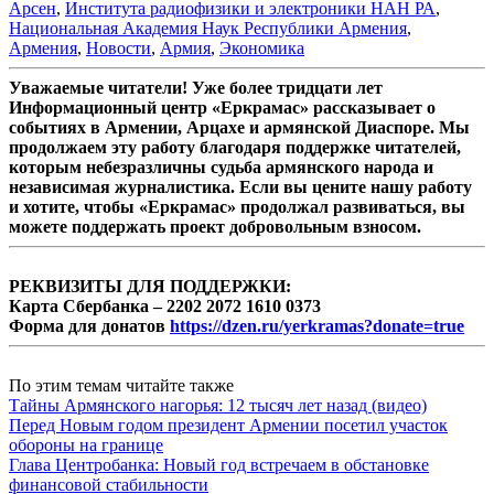
Арсен
,
Института радиофизики и электроники НАН РА
,
Национальная Академия Наук Республики Армения
,
Армения
,
Новости
,
Армия
,
Экономика
Уважаемые читатели! Уже более тридцати лет
Информационный центр «Еркрамас» рассказывает о
событиях в Армении, Арцахе и армянской Диаспоре. Мы
продолжаем эту работу благодаря поддержке читателей,
которым небезразличны судьба армянского народа и
независимая журналистика. Если вы цените нашу работу
и хотите, чтобы «Еркрамас» продолжал развиваться, вы
можете поддержать проект добровольным взносом.
РЕКВИЗИТЫ ДЛЯ ПОДДЕРЖКИ:
Карта Сбербанка – 2202 2072 1610 0373
Форма для донатов
https://dzen.ru/yerkramas?donate=true
По этим темам читайте также
Тайны Армянского нагорья: 12 тысяч лет назад (видео)
Перед Новым годом президент Армении посетил участок
обороны на границе
Глава Центробанка: Новый год встречаем в обстановке
финансовой стабильности