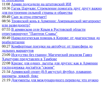
11:08
Армян подсадили на штатовский ИИ
10:36
Гагик Царукян: Стремление помогать друг другу важно
для построения сильной страны и общества
09:49
Сын за отца отвечает!
08:56
Троянский конь в Армении: Американский мегапроект
или разведцентр?
07:55
В армянском селе Крым в Ростовской области
отреставрируют "Пантеон Славы"
00:49
Наркологическая помощь в Кирове: от диагностики до
реабилитации
00:27
Комфортные поездки на автобусе: от трансфера до
дальних маршрутов
23:09
Искусство без границ: Магический реализм Гаянэ
Хачатурян представлен в Тамбове
22:08
Кризис для одних, льготы для других: как в Армении
господдержка достаётся "своим"
21:34
Армянский спорт (8-9 августа): футбол, плавание,
шахматы, хоккей, бокс
21:19
Документы для международного перевода: что нужно