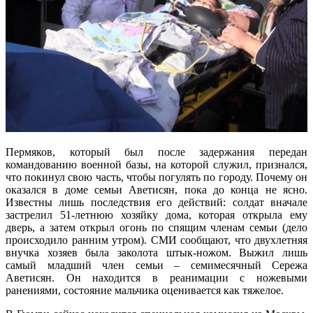
Пермяков, который был после задержания передан
командованию военной базы, на которой служил, признался,
что покинул свою часть, чтобы погулять по городу. Почему он
оказался в доме семьи Аветисян, пока до конца не ясно.
Известны лишь последствия его действий: солдат вначале
застрелил 51-летнюю хозяйку дома, которая открыла ему
дверь, а затем открыл огонь по спящим членам семьи (дело
происходило ранним утром). СМИ сообщают, что двухлетняя
внучка хозяев была заколота штык-ножом. Выжил лишь
самый младший член семьи – семимесячный Сережа
Аветисян. Он находится в реанимации с ножевыми
ранениями, состояние мальчика оценивается как тяжелое.