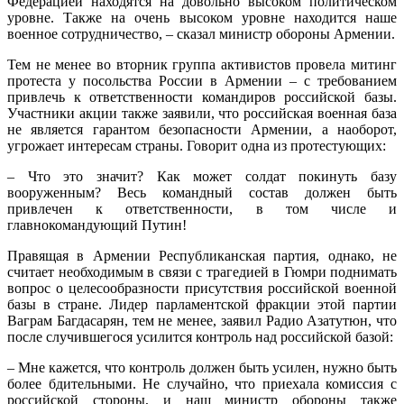
Федерацией находятся на довольно высоком политическом
уровне. Также на очень высоком уровне находится наше
военное сотрудничество, – сказал министр обороны Армении.
Тем не менее во вторник группа активистов провела митинг
протеста у посольства России в Армении – с требованием
привлечь к ответственности командиров российской базы.
Участники акции также заявили, что российская военная база
не является гарантом безопасности Армении, а наоборот,
угрожает интересам страны. Говорит одна из протестующих:
– Что это значит? Как может солдат покинуть базу
вооруженным? Весь командный состав должен быть
привлечен к ответственности, в том числе и
главнокомандующий Путин!
Правящая в Армении Республиканская партия, однако, не
считает необходимым в связи с трагедией в Гюмри поднимать
вопрос о целесообразности присутствия российской военной
базы в стране. Лидер парламентской фракции этой партии
Ваграм Багдасарян, тем не менее, заявил Радио Азатутюн, что
после случившегося усилится контроль над российской базой:
– Мне кажется, что контроль должен быть усилен, нужно быть
более бдительными. Не случайно, что приехала комиссия с
российской стороны, и наш министр обороны также