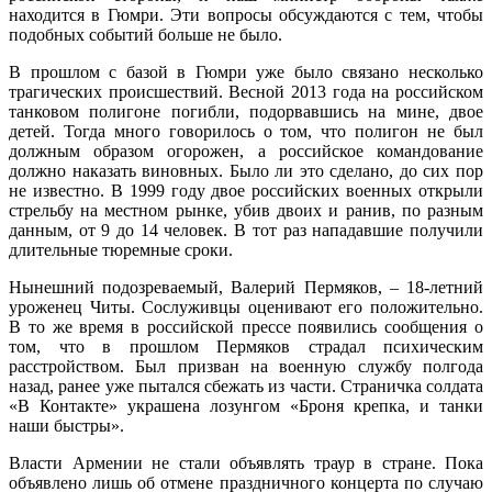
находится в Гюмри. Эти вопросы обсуждаются с тем, чтобы
подобных событий больше не было.
В прошлом с базой в Гюмри уже было связано несколько
трагических происшествий. Весной 2013 года на российском
танковом полигоне погибли, подорвавшись на мине, двое
детей. Тогда много говорилось о том, что полигон не был
должным образом огорожен, а российское командование
должно наказать виновных. Было ли это сделано, до сих пор
не известно. В 1999 году двое российских военных открыли
стрельбу на местном рынке, убив двоих и ранив, по разным
данным, от 9 до 14 человек. В тот раз нападавшие получили
длительные тюремные сроки.
Нынешний подозреваемый, Валерий Пермяков, – 18-летний
уроженец Читы. Сослуживцы оценивают его положительно.
В то же время в российской прессе появились сообщения о
том, что в прошлом Пермяков страдал психическим
расстройством. Был призван на военную службу полгода
назад, ранее уже пытался сбежать из части. Страничка солдата
«В Контакте» украшена лозунгом «Броня крепка, и танки
наши быстры».
Власти Армении не стали объявлять траур в стране. Пока
объявлено лишь об отмене праздничного концерта по случаю