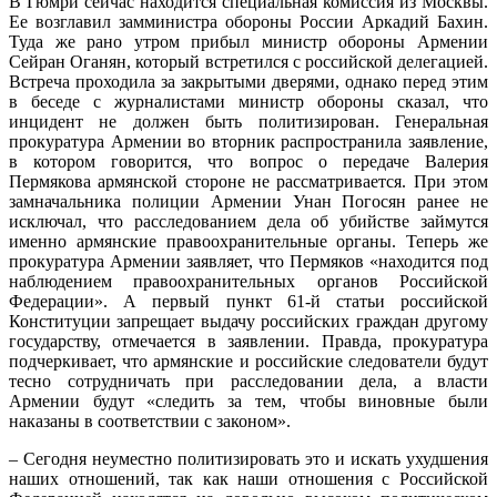
В Гюмри сейчас находится специальная комиссия из Москвы.
Ее возглавил замминистра обороны России Аркадий Бахин.
Туда же рано утром прибыл министр обороны Армении
Сейран Оганян, который встретился с российской делегацией.
Встреча проходила за закрытыми дверями, однако перед этим
в беседе с журналистами министр обороны сказал, что
инцидент не должен быть политизирован. Генеральная
прокуратура Армении во вторник распространила заявление,
в котором говорится, что вопрос о передаче Валерия
Пермякова армянской стороне не рассматривается. При этом
замначальника полиции Армении Унан Погосян ранее не
исключал, что расследованием дела об убийстве займутся
именно армянские правоохранительные органы. Теперь же
прокуратура Армении заявляет, что Пермяков «находится под
наблюдением правоохранительных органов Российской
Федерации». А первый пункт 61-й статьи российской
Конституции запрещает выдачу российских граждан другому
государству, отмечается в заявлении. Правда, прокуратура
подчеркивает, что армянские и российские следователи будут
тесно сотрудничать при расследовании дела, а власти
Армении будут «следить за тем, чтобы виновные были
наказаны в соответствии с законом».
– Сегодня неуместно политизировать это и искать ухудшения
наших отношений, так как наши отношения с Российской