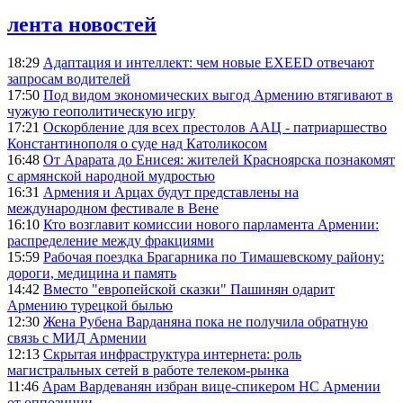
лента новостей
18:29
Адаптация и интеллект: чем новые EXEED отвечают
запросам водителей
17:50
Под видом экономических выгод Армению втягивают в
чужую геополитическую игру
17:21
Оскорбление для всех престолов ААЦ - патриаршество
Константинополя о суде над Католикосом
16:48
От Арарата до Енисея: жителей Красноярска познакомят
с армянской народной мудростью
16:31
Армения и Арцах будут представлены на
международном фестивале в Вене
16:10
Кто возглавит комиссии нового парламента Армении:
распределение между фракциями
15:59
Рабочая поездка Брагарника по Тимашевскому району:
дороги, медицина и память
14:42
Вместо "европейской сказки" Пашинян одарит
Армению турецкой былью
12:30
Жена Рубена Варданяна пока не получила обратную
связь с МИД Армении
12:13
Скрытая инфраструктура интернета: роль
магистральных сетей в работе телеком-рынка
11:46
Арам Вардеванян избран вице-спикером НС Армении
от оппозиции