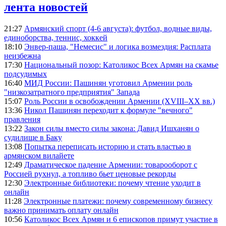
лента новостей
21:27
Армянский спорт (4-6 августа): футбол, водные виды,
единоборства, теннис, хоккей
18:10
Энвер-паша, "Немесис" и логика возмездия: Расплата
неизбежна
17:30
Национальный позор: Католикос Всех Армян на скамье
подсудимых
16:40
МИД России: Пашинян уготовил Армении роль
"низкозатратного предприятия" Запада
15:07
Роль России в освобождении Армении (XVIII–XX вв.)
13:36
Никол Пашинян переходит к формуле "вечного"
правления
13:22
Закон силы вместо силы закона: Давид Ишханян о
судилище в Баку
13:08
Попытка переписать историю и стать властью в
армянском вилайете
12:49
Драматическое падение Армении: товарооборот с
Россией рухнул, а топливо бьет ценовые рекорды
12:30
Электронные библиотеки: почему чтение уходит в
онлайн
11:28
Электронные платежи: почему современному бизнесу
важно принимать оплату онлайн
10:56
Католикос Всех Армян и 6 епископов примут участие в