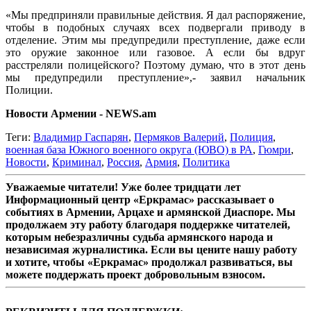
«Мы предприняли правильные действия. Я дал распоряжение,
чтобы в подобных случаях всех подвергали приводу в
отделение. Этим мы предупредили преступление, даже если
это оружие законное или газовое. А если бы вдруг
расстреляли полицейского? Поэтому думаю, что в этот день
мы предупредили преступление»,- заявил начальник
Полиции.
Новости Армении - NEWS.am
Теги:
Владимир Гаспарян
,
Пермяков Валерий
,
Полиция
,
военная база Южного военного округа (ЮВО) в РА
,
Гюмри
,
Новости
,
Криминал
,
Россия
,
Армия
,
Политика
Уважаемые читатели! Уже более тридцати лет
Информационный центр «Еркрамас» рассказывает о
событиях в Армении, Арцахе и армянской Диаспоре. Мы
продолжаем эту работу благодаря поддержке читателей,
которым небезразличны судьба армянского народа и
независимая журналистика. Если вы цените нашу работу
и хотите, чтобы «Еркрамас» продолжал развиваться, вы
можете поддержать проект добровольным взносом.