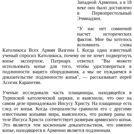
Западной Армении, а в 18
веке оно было доставлено
в Первопрестольный
Эчмиадзин.
"У нас нет сомнений
насчет исторических
фактов. Мне бы хотелось
вспомнить слова
Католикоса Всех Армян Вазгена I. Когда один известный
ученый спросил Католикоса, почему он не хочет подвергнуть
копье экспертизе, Патриарх ответил: "Вы можете
использовать копье для того, чтобы удостовериться в
подлинности вашего оборудования, а мы не нуждаемся в
доказательстве подлинности копья", — рассказывает иерей
Асогик Карапетян.
Ученые исследовали часть плащаницы, находящейся в
Туринской католической церкви, и выяснили, что оно на
самом деле принадлежало Иисусу Христу. На плащанице есть
след от копья. Когда специалисты сравнили его с другими
известными копьями мира, выяснилось, что размер раны на
теле Иисуса Христа соответствует размерам армянского копья.
Это является тем косвенным доказательством, что именно
копье, находящееся в Армении является подлинным.