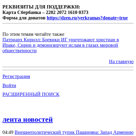
РЕКВИЗИТЫ ДЛЯ ПОДДЕРЖКИ:
Карта Сбербанка – 2202 2072 1610 0373
Форма для донатов
https://dzen.ru/yerkramas?donate=true
По этим темам читайте также
Патриарх Кирилл: Боевики ИГ уничтожают христиан в
Ираке, Сирии и демонизируют ислам в глазах мировой
общественности
На главную
Регистрация
Войти
РАСШИРЕННЫЙ ПОИСК
лента новостей
04:49
Внешнеполитический тупик Пашиняна: Запад Армению