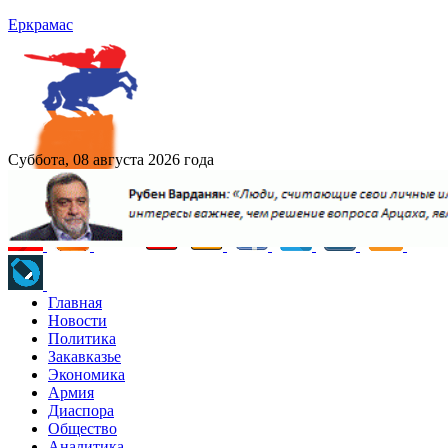
Еркрамас
Суббота, 08 августа 2026 года
Главная
Новости
Политика
Закавказье
Экономика
Армия
Диаспора
Общество
Аналитика