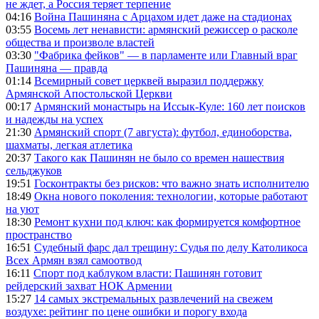
не ждет, а Россия теряет терпение
04:16
Война Пашиняна с Арцахом идет даже на стадионах
03:55
Восемь лет ненависти: армянский режиссер о расколе
общества и произволе властей
03:30
"Фабрика фейков" — в парламенте или Главный враг
Пашиняна — правда
01:14
Всемирный совет церквей выразил поддержку
Армянской Апостольской Церкви
00:17
Армянский монастырь на Иссык-Куле: 160 лет поисков
и надежды на успех
21:30
Армянский спорт (7 августа): футбол, единоборства,
шахматы, легкая атлетика
20:37
Такого как Пашинян не было со времен нашествия
сельджуков
19:51
Госконтракты без рисков: что важно знать исполнителю
18:49
Окна нового поколения: технологии, которые работают
на уют
18:30
Ремонт кухни под ключ: как формируется комфортное
пространство
16:51
Судебный фарс дал трещину: Судья по делу Католикоса
Всех Армян взял самоотвод
16:11
Спорт под каблуком власти: Пашинян готовит
рейдерский захват НОК Армении
15:27
14 самых экстремальных развлечений на свежем
воздухе: рейтинг по цене ошибки и порогу входа