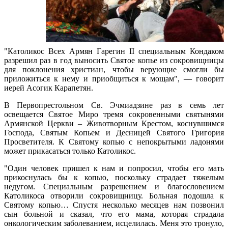
"Католикос Всех Армян Гарегин II специальным Кондаком
разрешил раз в год выносить Святое копье из сокровищницы
для поклонения христиан, чтобы верующие смогли бы
приложиться к нему и приобщиться к мощам", — говорит
иерей Асогик Карапетян.
В Первопрестольном Св. Эчмиадзине раз в семь лет
освещается Святое Миро тремя сокровенными святынями
Армянской Церкви – Животворным Крестом, коснувшимся
Господа, Святым Копьем и Десницей Святого Григория
Просветителя. К Святому копью с непокрытыми ладонями
может прикасаться только Католикос.
"Один человек пришел к нам и попросил, чтобы его мать
прикоснулась бы к копью, поскольку страдает тяжелым
недугом. Специальным разрешением и благословением
Католикоса отворили сокровищницу. Больная подошла к
Святому копью… Спустя несколько месяцев нам позвонил
сын больной и сказал, что его мама, которая страдала
онкологическим заболеванием, исцелилась. Меня это тронуло,