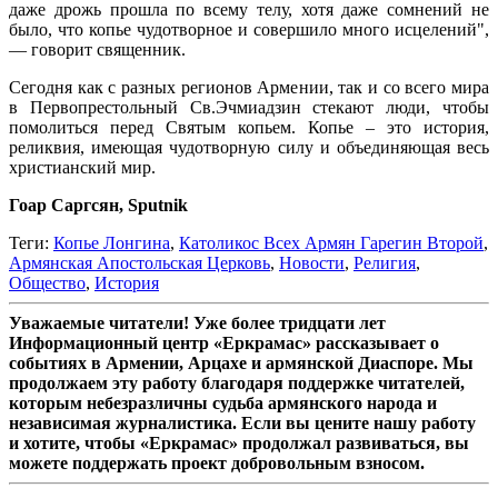
даже дрожь прошла по всему телу, хотя даже сомнений не
было, что копье чудотворное и совершило много исцелений",
— говорит священник.
Сегодня как с разных регионов Армении, так и со всего мира
в Первопрестольный Св.Эчмиадзин стекают люди, чтобы
помолиться перед Святым копьем. Копье – это история,
реликвия, имеющая чудотворную силу и объединяющая весь
христианский мир.
Гоар Саргсян, Sputnik
Теги:
Копье Лонгина
,
Католикос Всех Армян Гарегин Второй
,
Армянская Апостольская Церковь
,
Новости
,
Религия
,
Общество
,
История
Уважаемые читатели! Уже более тридцати лет
Информационный центр «Еркрамас» рассказывает о
событиях в Армении, Арцахе и армянской Диаспоре. Мы
продолжаем эту работу благодаря поддержке читателей,
которым небезразличны судьба армянского народа и
независимая журналистика. Если вы цените нашу работу
и хотите, чтобы «Еркрамас» продолжал развиваться, вы
можете поддержать проект добровольным взносом.