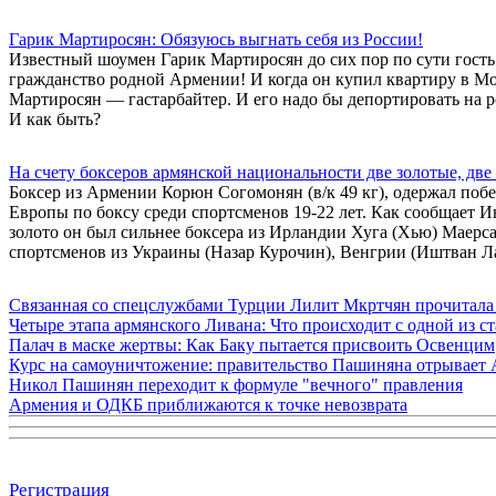
Гарик Мартиросян: Обязуюсь выгнать себя из России!
Известный шоумен Гарик Мартиросян до сих пор по сути гость
гражданство родной Армении! И когда он купил квартиру в Мо
Мартиросян — гастарбайтер. И его надо бы депортировать на ро
И как быть?
На счету боксеров армянской национальности две золотые, дв
Боксер из Армении Корюн Согомонян (в/к 49 кг), одержал поб
Европы по боксу среди спортсменов 19-22 лет. Как сообщает 
золото он был сильнее боксера из Ирландии Хуга (Хью) Маерса
спортсменов из Украины (Назар Курочин), Венгрии (Иштван Ла
Связанная со спецслужбами Турции Лилит Мкртчян прочитала
Четыре этапа армянского Ливана: Что происходит с одной из 
Палач в маске жертвы: Как Баку пытается присвоить Освенцим
Курс на самоуничтожение: правительство Пашиняна отрывает
Никол Пашинян переходит к формуле "вечного" правления
Армения и ОДКБ приближаются к точке невозврата
Регистрация