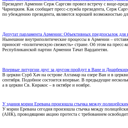
Президент Армении Серж Саргсян провел встречу с вице-пред
Чарнецким. Как сообщает пресс-служба президента, Серж Саргс
по убеждению президента, являются хорошей возможностью дл
Депутат парламента Армении: Объективных предпосылок для 
Нынешние внутриполитические процессы в Армении – отставк
приносят «политическую свежесть» стране. Об этом на пресс-к
Республиканской партии Армении Тачат Вардапетян.
Впервые литургии друг за другом пройдут в Ване и Диарбекир
В церкви Сурб Хач на острове Ахтамар на озере Ван и в церкви
сентября. Подобное состоится впервые. В предыдущие нескольк
а в церкви Св. Киракос – в октябре и ноябре.
У здания мэрии Еревана произошла стычка между полицейски
У мэрии Еревана сегодня произошла стычка между полицейск
(АНК), проводящими акцию протеста с требованием освободи