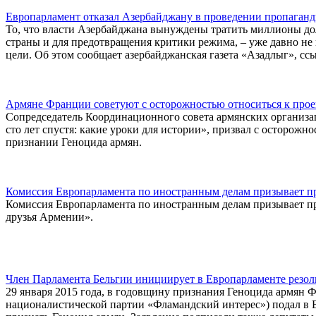
Европарламент отказал Азербайджану в проведении пропаганд
То, что власти Азербайджана вынуждены тратить миллионы до
страны и для предотвращения критики режима, – уже давно не 
цели. Об этом сообщает азербайджанская газета «Азадлыг», сс
Армяне Франции советуют с осторожностью относиться к прое
Сопредседатель Координационного совета армянских организа
сто лет спустя: какие уроки для истории», призвал с осторож
признании Геноцида армян.
Комиссия Европарламента по иностранным делам призывает пр
Комиссия Европарламента по иностранным делам призывает пр
друзья Армении».
Член Парламента Бельгии инициирует в Европарламенте резол
29 января 2015 года, в годовщину признания Геноцида армян 
националистической партии «Фламандский интерес») подал в