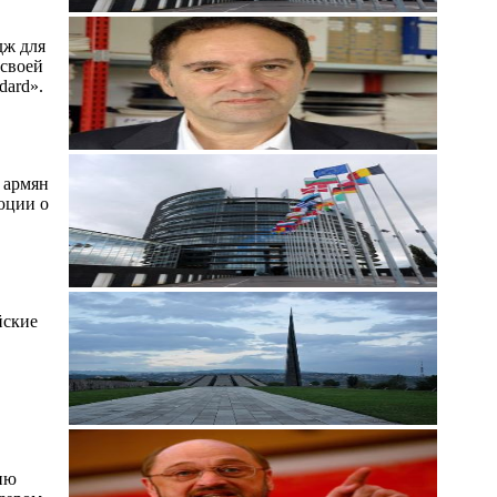
дж для
 своей
dard».
 армян
юции о
йские
ию