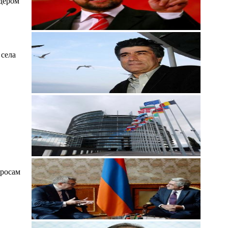
идером
 села
просам