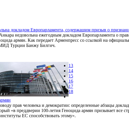
льна докладом Европарламента, содержащим призыв о признан
нкара недовольна ежегодным докладом Европарламента о права
оцида армян. Как передает Арменпресс со ссылкой на официаль
 МИД Турции Банжу Билгич.
13
14
15
16
17
18
армян
поводу прав человека и демократии: определенные абзацы доклад
торый «в преддверии 100-летия Геноцида армян призывает все ст
институты ЕС способствовать этому».