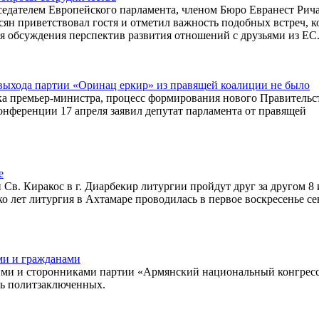
седателем Европейского парламента, членом Бюро Евранест Рич
ян приветствовал гостя и отметил важность подобных встреч, к
я обсуждения перспектив развития отношений с друзьями из ЕС
выхода партии «Оринац еркир» из правящей коалиции не было
а премьер-министра, процесс формирования нового Правительст
онференции 17 апреля заявил депутат парламента от правящей
е
 Св. Киракос в г. Диарбекир литургии пройдут друг за другом 8 
о лет литургия в Ахтамаре проводилась в первое воскресенье се
ми и гражданами
ими и сторонниками партии «Армянский национальный конгрес
ть политзаключенных.