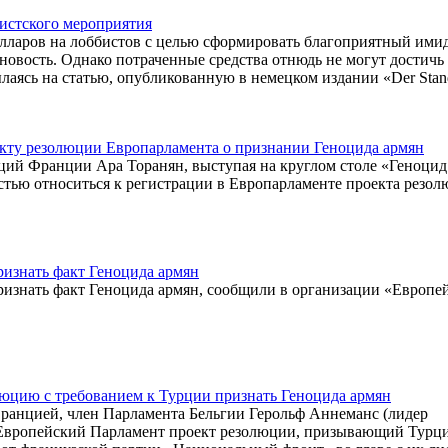
истского мероприятия
лларов на лоббистов с целью сформировать благоприятный ими
новость. Однако потраченные средства отнюдь не могут достичь
ылаясь на статью, опубликованную в немецком издании «Der Stan
кту резолюции Европарламента о признании Геноцида армян
ций Франции Ара Торанян, выступая на круглом столе «Геноцид
ностью относиться к регистрации в Европарламенте проекта резол
изнать факт Геноцида армян
изнать факт Геноцида армян, сообщили в организации «Европе
юцию с требованием к Турции признать Геноцида армян
Францией, член Парламента Бельгии Герольф Аннеманс (лидер
 Европейский Парламент проект резолюции, призывающий Турц