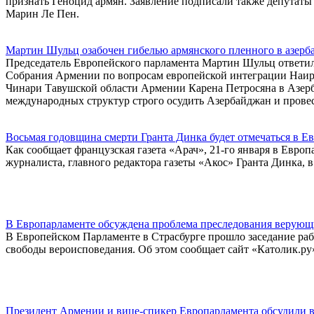
признать Геноцид армян. Заявление подписали также депутаты
Марин Ле Пен.
Мартин Шульц озабочен гибелью армянского пленного в азер
Председатель Европейского парламента Мартин Шульц ответи
Собрания Армении по вопросам европейской интеграции Наиры
Чинари Тавушской области Армении Карена Петросяна в Азерб
международных структур строго осудить Азербайджан и провес
Восьмая годовщина смерти Гранта Динка будет отмечаться в Ев
Как сообщает французская газета «Арач», 21-го января в Европ
журналиста, главного редактора газеты «Акос» Гранта Динка, в
В Европарламенте обсуждена проблема преследования верую
В Европейском Парламенте в Страсбурге прошло заседание ра
свободы вероисповедания. Об этом сообщает сайт «Католик.ру
Президент Армении и вице-спикер Европарламента обсудили 