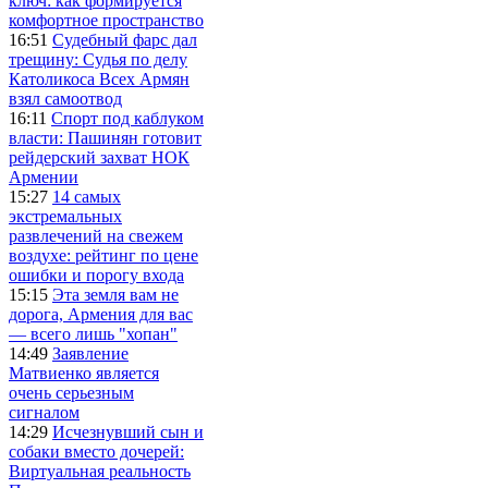
ключ: как формируется
комфортное пространство
16:51
Судебный фарс дал
трещину: Судья по делу
Католикоса Всех Армян
взял самоотвод
16:11
Спорт под каблуком
власти: Пашинян готовит
рейдерский захват НОК
Армении
15:27
14 самых
экстремальных
развлечений на свежем
воздухе: рейтинг по цене
ошибки и порогу входа
15:15
Эта земля вам не
дорога, Армения для вас
— всего лишь "хопан"
14:49
Заявление
Матвиенко является
очень серьезным
сигналом
14:29
Исчезнувший сын и
собаки вместо дочерей:
Виртуальная реальность