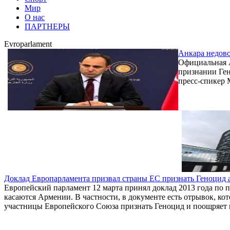
Мир
О нас
ПАРТНЕРЫ
Evroparlament
Анкара недово
Официальная А
признании Ген
пресс-спикер
Доклад Европарламента призвал страны ЕС признать Геноцид 
Европейский парламент 12 марта принял доклад 2013 года по 
касаются Армении. В частности, в документе есть отрывок, ко
участницы Европейского Союза признать Геноцид и поощряет 