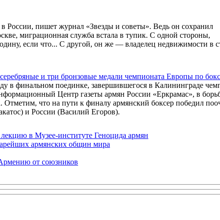
 в России, пишет журнал «Звезды и советы». Ведь он сохранил
скве, миграционная служба встала в тупик. С одной стороны,
дину, если что... С другой, он же — владелец недвижимости в с
е серебряные и три бронзовые медали чемпионата Европы по бок
еду в финальном поединке, завершившегося в Калининграде чем
Информационный Центр газеты армян России «Еркрамас», в борьб
. Отметим, что на пути к финалу армянский боксер победил поо
катос) и России (Василий Егоров).
 лекцию в Музее-институте Геноцида армян
старейших армянских общин мира
 Армению от союзников