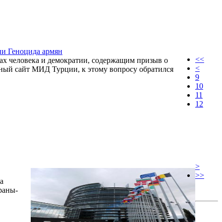
ии Геноцида армян
<<
х человека и демократии, содержащим призыв о
<
ный сайт МИД Турции, к этому вопросу обратился
9
10
11
12
>
>>
а
раны-