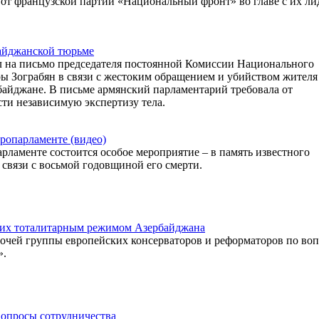
 от французской партии «Национальный фронт» во главе с их л
байджанской тюрьме
л на письмо председателя постоянной Комиссии Национального
 Зограбян в связи с жестоким обращением и убийством жителя
айджане. В письме армянский парламентарий требовала от
ти независимую экспертизу тела.
ропарламенте (видео)
арламенте состоится особое мероприятие – в память известного
 связи с восьмой годовщиной его смерти.
щих тоталитарным режимом Азербайджана
бочей группы европейских консерваторов и реформаторов по во
».
вопросы сотрудничества