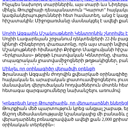
Ինչպես նախորդ տարիներին, այս տարի ևս Նիդեր
մինչև Թուրքիայի դեսպանատուն “Կարոտ” հայկակ
կազմակերպությունների հետ համատեղ, անց է կացրե
հիշատակին: Միջոցառմանը մասնակցել է ավելի քան 
Սոչիի Ազգային Մշակույթների Կենտրոնին շնորհվել 
Սոչիի Լազարեւյան շրջանում դեկտեմբերի 22-ին բ
կինոյի Հինգերորդ փառատոնը, որն այս տարի նվիրվ
Մշակույթների հիմնադիր Քրիքոր Մազլումյանի հիշ
«Երկրամաս» թերթի Լրատվական Կենտրոնը, փառատո
տպագրական լրատվամիջոցների թղթակիցներ, բա
արտիստներ՝ Հարավային եւ Հյուսիս-Կովկասյան շրջա
Մինչեւ որ օրինագիծը վերածվի օրենքի
Ֆրանսայի Ազգային ժողովին քվեարկած օրինագիծ
հայկական եւ արաբական լրատուամիջոցներու լուսա
մանավանդ վերլուծական հոդվածներուն մոտեն հետ
հետագա զարգացումները նախանշելու առումով:
Կոնգրեսի կոչը Թուրքիային, որ վերադարձնի եկեղ
Թուրքիան մեծ պարտություն կրեց անցյալ շաբաթ, 
ճնշող մեծամասնությամբ նշանակալից մի բանաձև ը
վերադարձնել բռնագրավված ավելի քան 2,000 քրիստ
օրինական տերերին»: