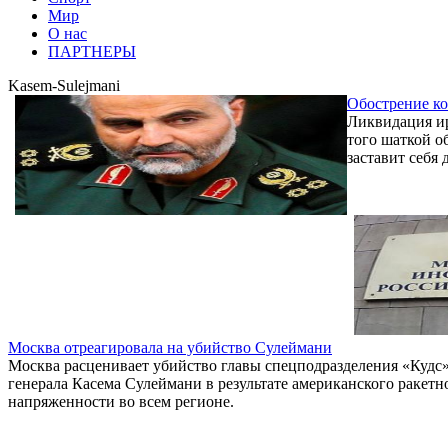
Мир
О нас
ПАРТНЕРЫ
Kasem-Sulejmani
Обострение к
Ликвидация ир
того шаткой о
заставит себя 
Москва отреагировала на убийство Сулеймани
Москва расценивает убийство главы спецподразделения «Кудс
генерала Касема Сулеймани в результате американского ракетн
напряженности во всем регионе.