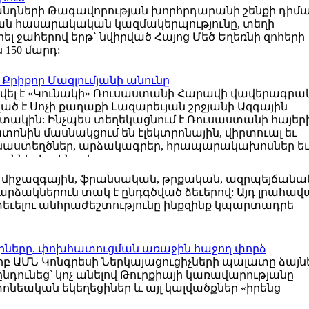
լանդների Թագավորության խորհրդարանի շենքի դիմ
ան հասարակական կազմակերպությունը, տեղի
լ ջահերով երթ` նվիրված Հայոց Մեծ Եղեռնի զոհերի
150 մարդ:
է Քրիքոր Մազլումյանի անունը
ացվել է «Կունակի» Ռուսաստանի Հարավի վավերագր
ած է Սոչի քաղաքի Լազարեւյան շրջյանի Ազգային
ատակին: Ինչպես տեղեկացնում է Ռուսաստանի հայեր
նին մասնակցում են էլեկտրոնային, վիրտուալ եւ
նաստեղծներ, արձակագրեր, հրապարակախոսներ եւ
ններից, ինչպես ...
ը միջազգային, ֆրանսական, թրքական, ազրպեյճանա
րձակներուն տակ է ընդգծված ձեւերով: Այդ լրահավա
եւելու անհրաժեշտությունը ինքզինք կպարտադրե
եցիները. փոխհատուցման առաջին հաջող փորձ
երբ ԱՄՆ Կոնգրեսի Ներկայացուցիչների պալատը ձայն
նդունեց՝ կոչ անելով Թուրքիայի կառավարությանը
ոնեական եկեղեցիներ և այլ կալվածքներ «իրենց