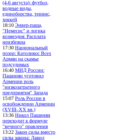
(4-6 августа): футбол,
водные виды,
единоборства, теннис,
хоккей
18:10
Энвер-паша,
"Немесис" и логика
возмездия: Расплата
неизбежна
17:30
Национальный
позор: Католикос Всех
Армян на скамье
подсудимых
16:40
МИД России:
Пашинян уготовил
Армении роль
"низкозатратного
предприятия" Запада
15:07
Роль России в
освобождении Армении
(XVIII–XX вв.)
13:36
Никол Пашинян
переходит к формуле
"вечного" правления
13:22
Закон силы вместо
силы закона: Давид