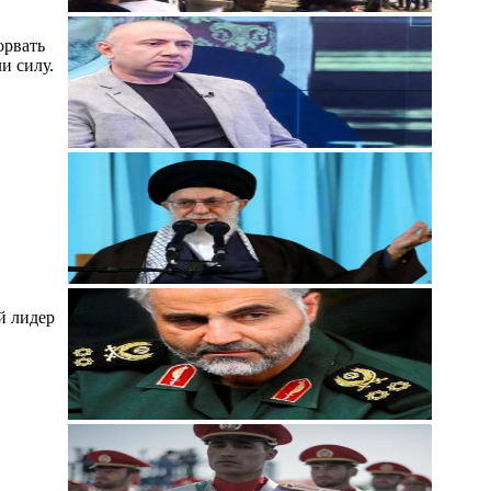
орвать
и силу.
й лидер