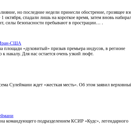
лияние, но последние недели принесли обострение, грозящее вз
 октября, спадали лишь на короткое время, затем вновь набирал
ент, силы безопасности пребывают в прострации… .
м Иран-США
на площади «духовитый» призыв премьера индусов, в регионе
к накалу. Для нас остается очень узкий люфт.
сема Сулеймани ждет «жесткая месть». Об этом заявил верховны
еймани
 на командующего подразделением КСИР «Кудс», легендарного