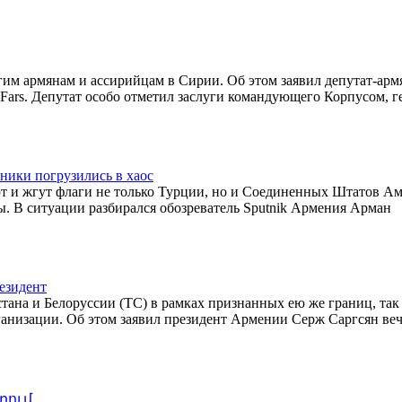
им армянам и ассирийцам в Сирии. Об этом заявил депутат-ар
Fars. Депутат особо отметил заслуги командующего Корпусом, г
ники погрузились в хаос
ют и жгут флаги не только Турции, но и Соединенных Штатов А
ы. В ситуации разбирался обозреватель Sputnik Армения Арман
езидент
ана и Белоруссии (ТС) в рамках признанных ею же границ, так 
ганизации. Об этом заявил президент Армении Серж Саргсян ве
րում