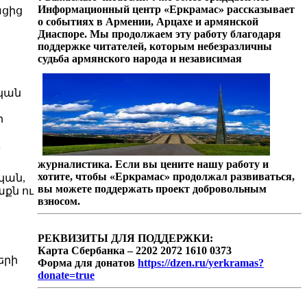
Информационный центр «Еркрамас» рассказывает
ացից
о событиях в Армении, Арцахе и армянской
Диаспоре. Мы продолжаем эту работу благодаря
поддержке читателей, которым небезразличны
судьба армянского народа и независимая
ական
ի
журналистика. Если вы цените нашу работу и
хотите, чтобы «Еркрамас» продолжал развиваться,
կան,
вы можете поддержать проект добровольным
քն ու
взносом.
РЕКВИЗИТЫ ДЛЯ ПОДДЕРЖКИ:
Карта Сбербанка – 2202 2072 1610 0373
երի
Форма для донатов
https://dzen.ru/yerkramas?
donate=true