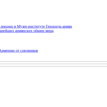
 лекцию в Музее-институте Геноцида армян
старейших армянских общин мира
 Армению от союзников