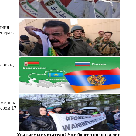
мянин
енерал-
мерики,
же, как
чером 17
Уважаемые читатели! Уже более тридцати лет