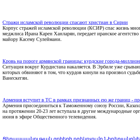
Стражи исламской революции спасают христиан в Сирии
Корпус стражей исламской революции (КСИР) спас жизнь мног
меджлиса Ирана Карен Ханларян, передает иранское агентство 
майору Касему Сулеймани.
Кровь на пороге армянской границы: курдские города-миллион
Ситуация вокруг Курдистана накаляется. В Эрбиле уже срыва
которых обвиняют в том, что курдов кинули на произвол судьб
Ванескегян.
Армения вступит в ТС в рамках признанных ею же границ - пр
Армения присоединиться к Таможенному союзу России, Казахст
на протяжении 20-23 лет вступала в другие международные ор
июня в эфире Общественного телевидения.
Ցեղասպանության զոհերի ոգեկոչումը Նիդերլանդնե