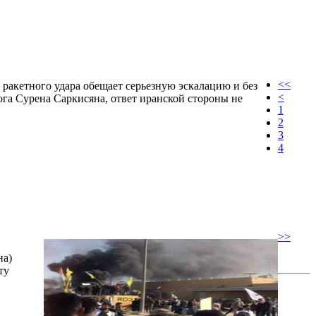
<<
 ракетного удара обещает серьезную эскалацию и без
<
га Сурена Саркисяна, ответ иранской стороны не
1
2
3
4
>>
на)
ту