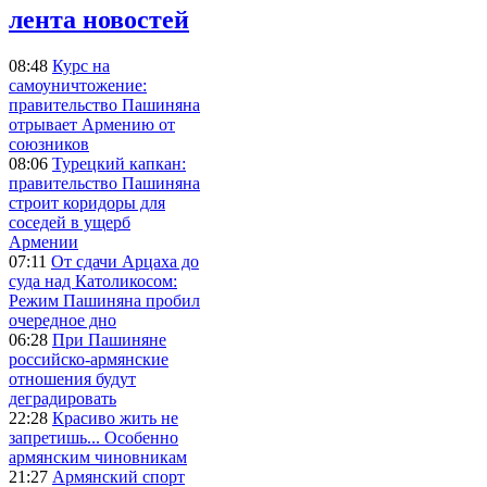
лента новостей
08:48
Курс на
самоуничтожение:
правительство Пашиняна
отрывает Армению от
союзников
08:06
Турецкий капкан:
правительство Пашиняна
строит коридоры для
соседей в ущерб
Армении
07:11
От сдачи Арцаха до
суда над Католикосом:
Режим Пашиняна пробил
очередное дно
06:28
При Пашиняне
российско-армянские
отношения будут
деградировать
22:28
Красиво жить не
запретишь... Особенно
армянским чиновникам
21:27
Армянский спорт