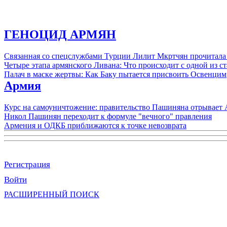
ГЕНОЦИД АРМЯН
Связанная со спецслужбами Турции Лилит Мкртчян прочитала
Четыре этапа армянского Ливана: Что происходит с одной из 
Палач в маске жертвы: Как Баку пытается присвоить Освенцим
Армия
Курс на самоуничтожение: правительство Пашиняна отрывает
Никол Пашинян переходит к формуле "вечного" правления
Армения и ОДКБ приближаются к точке невозврата
Регистрация
Войти
РАСШИРЕННЫЙ ПОИСК