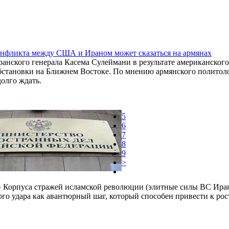
онфликта между США и Ираном может сказаться на армянах
анского генерала Касема Сулеймани в результате американского
бстановки на Ближнем Востоке. По мнению армянского политоло
долго ждать.
5
6
7
8
9
>
» Корпуса стражей исламской революции (элитные силы ВС Ира
ого удара как авантюрный шаг, который способен привести к рос