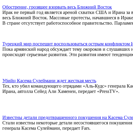
Обострение, грозящее взорвать весь Ближний Восток
Ирак не первый год является ареной схватки США и Ирана за в
весь Ближний Восток. Массовые протесты, начавшиеся в Ираке 1
В стране отсутствует работоспособное правительство. Парлам
Турецкий мир поспешит воспользоваться острым конфликто
Пока армянский народ обсуждает тему окороков и слушавших 
происходят серьезные развития. Эти развития имеют тенденцию 
Убийц Касема Сулеймани ждет жесткая месть
Тех, кто убил командующего отрядами «Аль-Кудс» генерала Ка
Ирана, аятолла Сейед Али Хаменеи, передает «PressTV».
Известны детали предотвращенного покушения на Касема Сул
Стали известны некоторые детали несостоявшегося покушения
генерала Касема Сулеймани, передает Fars.