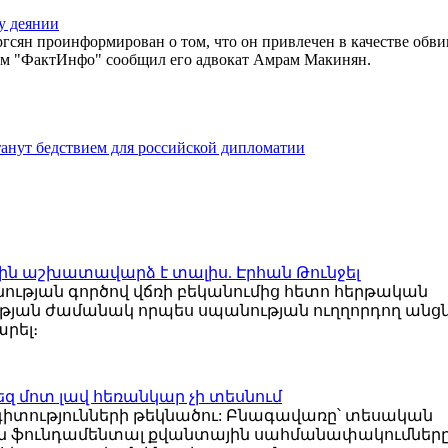
у деянии
ргсян проинформирован о том, что он привлечен в качестве обв
том "ФактИнфо" сообщил его адвокат Амрам Макинян.
нут бедствием для российской дипломатии
ին աշխատավարձ է տալիս. Էրհան Թունջել
ության գործով վճռի բեկանումից հետո հերթական
ան ժամանակ որպես սպանության ուղղորդող անց
րել։
 մոտ լավ հեռանկար չի տեսնում
իտությունների թեկնածու: Բնագավառը՝ տեսական
ան ֆունդամենտալ քվանտային սահմանափակումները