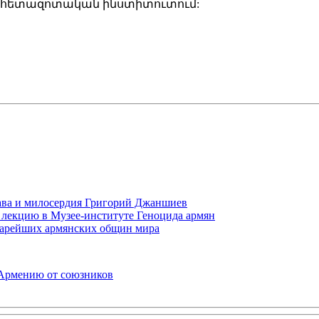
 Sciences հետազոտական ինստիտուտում:
права и милосердия Григорий Джаншиев
 лекцию в Музее-институте Геноцида армян
старейших армянских общин мира
 Армению от союзников