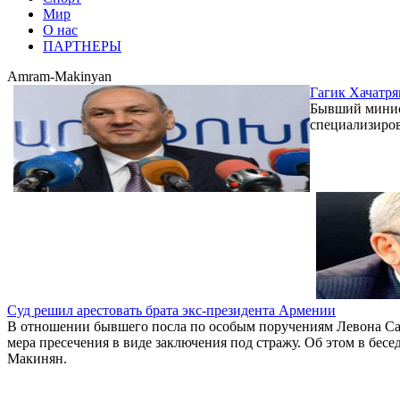
Мир
О нас
ПАРТНЕРЫ
Amram-Makinyan
Гагик Хачатр
Бывший минист
специализиров
Суд решил арестовать брата экс-президента Армении
В отношении бывшего посла по особым поручениям Левона Сар
мера пресечения в виде заключения под стражу. Об этом в бе
Макинян.