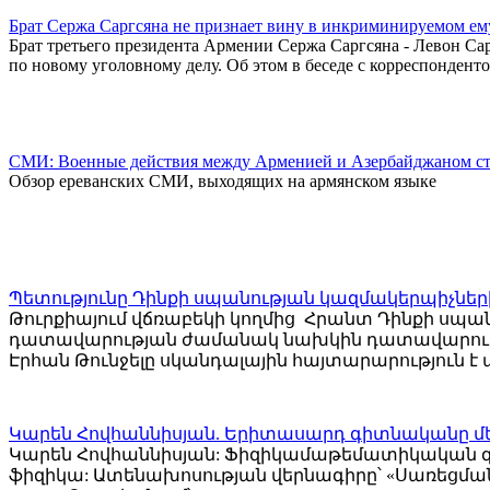
Брат Сержа Саргсяна не признает вину в инкриминируемом ем
Брат третьего президента Армении Сержа Саргсяна - Левон Са
по новому уголовному делу. Об этом в беседе с корреспонден
СМИ: Военные действия между Арменией и Азербайджаном ста
Обзор ереванских СМИ, выходящих на армянском языке
Պետությունը Դինքի սպանության կազմակերպիչներ
Թուրքիայում վճռաբեկի կողմից Հրանտ Դինքի սպան
դատավարության ժամանակ նախկին դատավարությ
Էրհան Թունջելը սկանդալային հայտարարություն է ա
Կարեն Հովհաննիսյան. Երիտասարդ գիտնականը մեզ
Կարեն Հովհաննիսյան: Ֆիզիկամաթեմատիկական գ
ֆիզիկա: Ատենախոսության վերնագիրը՝ «Սառեցմ