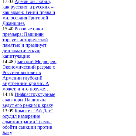
17:03
Армян он любил,
как русских, а русских –
как армян: Гений права и
милосердия Григорий
Джаншиев
15:40
Розовые очки
премьера: Пашинян
торгует исторической
памятью и празднует
дипломатическую
капитуляцию
14:48
Дмитрий Медведев:
Экономический разрыв с
Россией вызовет в
Армении глубокий
внутренний кризис. А
может, и что похуже…
14:19
Инфраструктурные
авантюры Пашиняна
ведут его режим к краху
13:09
Комитет "Ай Дат"
осудил намерение
администрации Трампа
обойти санкции против
Баку