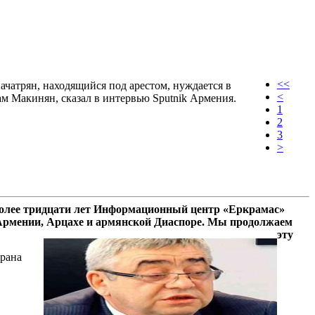
<<
чатрян, находящийся под арестом, нуждается в
<
м Макинян, сказал в интервью Sputnik Армения.
1
2
3
>
олее тридцати лет Информационный центр «Еркрамас»
 Армении, Арцахе и армянской Диаспоре. Мы продолжаем
эту
брана