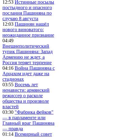
12:53
Истинные посылы
постыдного и опасного
послания Пашиняна по
случаю 8 августа
12:03
Пашинян нашёл
нового виноватого:
неожиданное признание
04:49
Внешнеполитический
тупик Пашиняна: Запад
Армению не ждет, а
Россия теряет терпение
04:16
Война Пашиняна с
Арцахом идет даже на
стадионах
03:55
Восемь лет
ненависти: армянский
режиссер о расколе
общества и произволе
властей
03:30
"Фабрика фейков"
— в парламенте или
Главный враг Пашиняна
— правда
01:14
Всемирный совет