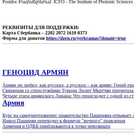
Postdoc Բարսելոնում՝ ICFO - The Institute of Photonic
РЕКВИЗИТЫ ДЛЯ ПОДДЕРЖКИ:
Карта Сбербанка – 2202 2072 1610 0373
Форма для донатов
https://dzen.ru/yerkramas?donate=true
ГЕНОЦИД АРМЯН
Армян он любил, как русских, а русских – как армян: Гений 
Связанная со спецслужбами Турции Лилит Мкртчян прочитала
Четыре этапа армянского Ливана: Что происходит с одной из 
Армия
Курс на самоуничтожение: правительство Пашиняна отрывает
Никол Пашинян переходит к формуле "вечного" правления
Армения и ОДКБ приближаются к точке невозврата