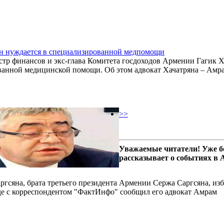
ян нуждается в специализированной медпомощи
р финансов и экс-глава Комитета госдоходов Армении Гагик Ха
анной медицинской помощи. Об этом адвокат Хачатряна – Амра
>>
Уважаемые читатели! Уже б
рассказывает о событиях в
гсяна, брата третьего президента Армении Сержа Саргсяна, из
седе с корреспондентом "ФактИнфо" сообщил его адвокат Амрам