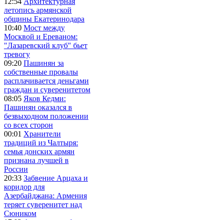
12:54
Архитектурная
летопись армянской
общины Екатеринодара
10:40
Мост между
Москвой и Ереваном:
"Лазаревский клуб" бьет
тревогу
09:20
Пашинян за
собственные провалы
расплачивается деньгами
граждан и суверенитетом
08:05
Яков Кедми:
Пашинян оказался в
безвыходном положении
со всех сторон
00:01
Хранители
традиций из Чалтыря:
семья донских армян
признана лучшей в
России
20:33
Забвение Арцаха и
коридор для
Азербайджана: Армения
теряет суверенитет над
Сюником