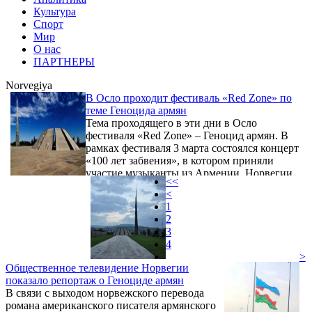
Культура
Спорт
Мир
О нас
ПАРТНЕРЫ
Norvegiya
В Осло проходит фестиваль «Red Zone» по
теме Геноцида армян
Тема проходящего в эти дни в Осло
фестиваля «Red Zone» – Геноцид армян. В
рамках фестиваля 3 марта состоялся концерт
«100 лет забвения», в котором приняли
участие музыканты из Армении, Норвегии,
<<
Турции, Ирана.
<
1
2
3
4
>
Общественное телевидение Норвегии
показало репортаж о Геноциде армян
В связи с выходом норвежского перевода
романа американского писателя армянского