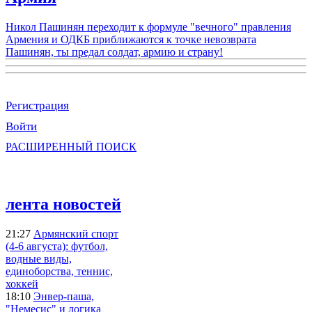
Никол Пашинян переходит к формуле "вечного" правления
Армения и ОДКБ приближаются к точке невозврата
Пашинян, ты предал солдат, армию и страну!
Регистрация
Войти
РАСШИРЕННЫЙ ПОИСК
лента новостей
21:27
Армянский спорт
(4-6 августа): футбол,
водные виды,
единоборства, теннис,
хоккей
18:10
Энвер-паша,
"Немесис" и логика