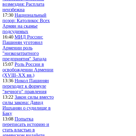
возмездия: Расплата
неизбежна
17:30
Национальный
позор: Католикос Всех
Армян на скамье
подсудимых
16:40
МИД России:
Пашинян уготовил
Армении роль
"низкозатратного
предприятия" Запада
15:07
Роль России в
освобождении Армении
(XVIII–XX вв.)
13:36
Никол Пашинян
переходит к формуле
"вечного" правления
13:22
Закон силы вместо
силы закона: Давид
Ишханян о судилище в
Баку
13:08
Попытка
переписать историю и
стать властью в
армянском вилайете