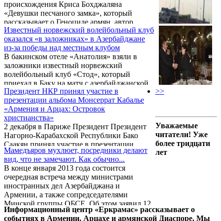
происхождения Криса Бохджаляна
«Девушки песчаного замка», который
рассказывает о Геноциде армян, автор
Известный норвежский волейбольный клуб
книги 28 января посетил внучку известного
оказался «в заложниках» в Азербайджане
норвежского филантропа Фритьофа
из-за победы над местным клубом
Нансена – Марит Грев.
В бакинском отеле «Анатолия» взяли в
заложники известный норвежский
волейбольный клуб «Стод», который
приехал в Баку на матч с азербайджанской
Президент НКР принял участие в
>>
командой «Азеррейл». Об этом сообщает
презентации альбома Монсеррат Кабалье
азербайджанский информационный портал
«Армения и Арцах: Островок
«Хаккин.аз» со ссылкой на радио «Свобода.
христианства»
Уважаемые
2 декабря в Париже Президент Президент
читатели! Уже
Нагорно-Карабахской Республики Бако
более тридцати
Саакян принял участие в презентации
Мамедъяров мухлюет, посредники делают
лет
альбома Монсеррат Кабалье «Армения и
вид, что не замечают. Как обычно...
Арцах: Островок христианства», об этом
В конце января 2013 года состоится
Новости Армении – NEWS.am сообщили в
очередная встреча между министрами
пресс-службе президента НКР.
иностранных дел Азербайджана и
Армении, а также сопредседателями
Минской группы ОБСЕ. Об этом заявил 12
Информационный центр «Еркрамас» рассказывает о
декабря министр иностранных дел
событиях в Армении, Арцахе и армянской Диаспоре. Мы