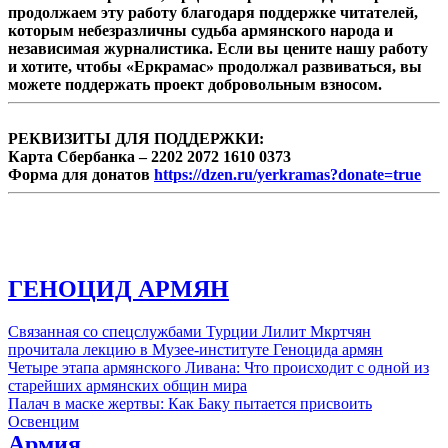
Азербайджана Эльмар Мамедъяров,
продолжаем эту работу благодаря поддержке читателей,
сообщает АПА. По его словам, на встрече
которым небезразличны судьба армянского народа и
будут обсуждены новые идеи посредников
независимая журналистика. Если вы цените нашу работу
по урегулированию нагорно-карабахского
и хотите, чтобы «Еркрамас» продолжал развиваться, вы
конфликта. При этом азербайджанский
можете поддержать проект добровольным взносом.
дипломат не уточнил, о каких “новых
предложениях” может идти речь.
РЕКВИЗИТЫ ДЛЯ ПОДДЕРЖКИ:
Карта Сбербанка – 2202 2072 1610 0373
Форма для донатов
https://dzen.ru/yerkramas?donate=true
ГЕНОЦИД АРМЯН
Связанная со спецслужбами Турции Лилит Мкртчян
прочитала лекцию в Музее-институте Геноцида армян
Четыре этапа армянского Ливана: Что происходит с одной из
старейших армянских общин мира
Палач в маске жертвы: Как Баку пытается присвоить
Освенцим
Армия