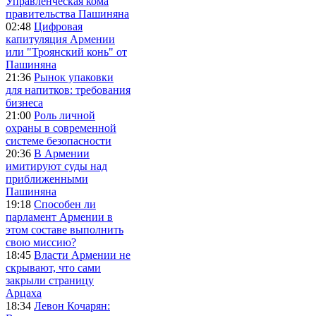
Управленческая кома
правительства Пашиняна
02:48
Цифровая
капитуляция Армении
или "Троянский конь" от
Пашиняна
21:36
Рынок упаковки
для напитков: требования
бизнеса
21:00
Роль личной
охраны в современной
системе безопасности
20:36
В Армении
имитируют суды над
приближенными
Пашиняна
19:18
Способен ли
парламент Армении в
этом составе выполнить
свою миссию?
18:45
Власти Армении не
скрывают, что сами
закрыли страницу
Арцаха
18:34
Левон Кочарян: