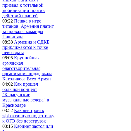
призвал к тотальной
мобилизации против
действий властей
09:22
Пешка в игре
титанов: Армения платит
за провалы команды
Пашиняна
08:38
Армения и ОДКБ
приближаются к точке
невозврата
08:05
Крупнейшая
армянская
благотворительная
организация поддержала
Католикоса Всех Армян
04:02
Как прошел
большой концерт
"Карасунские
музыкальные вечера" в
Краснодаре
03:52
Как выстроить
эффективную подготовку
к ОГЭ без перегрузок
03:15
Кабинет застоя или