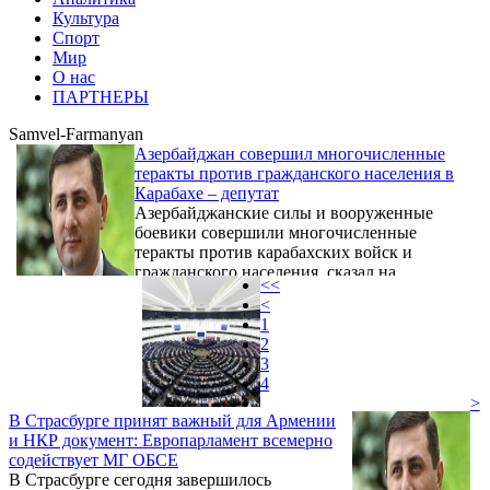
Культура
Спорт
Мир
О нас
ПАРТНЕРЫ
Samvel-Farmanyan
Азербайджан совершил многочисленные
теракты против гражданского населения в
Карабахе – депутат
Азербайджанские силы и вооруженные
боевики совершили многочисленные
теракты против карабахских войск и
гражданского населения, сказал на
<<
заседании весенней сессии ПАСЕ депутат
<
армянского парламент Самвел Фарманян.
1
По его словам, эти деяния
2
квалифицируются международным правом
3
как военные преступления и преступления
4
против человечности.
>
В Страсбурге принят важный для Армении
и НКР документ: Европарламент всемерно
содействует МГ ОБСЕ
В Страсбурге сегодня завершилось