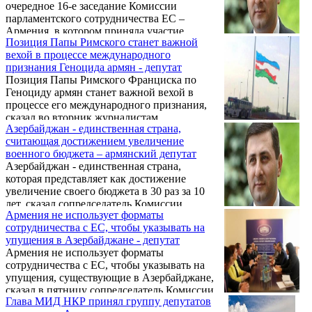
очередное 16-е заседание Комиссии
парламентского сотрудничества ЕС –
Армения, в котором приняла участие
Позиция Папы Римского станет важной
делегация Национального Собрания РА.
вехой в процессе международного
Подробности передает пресс-служба
признания Геноцида армян - депутат
парламента РА.
Позиция Папы Римского Франциска по
Геноциду армян станет важной вехой в
процессе его международного признания,
сказал во вторник журналистам
Азербайджан - единственная страна,
сопредседатель парламентской комиссии
считающая достижением увеличение
сотрудничества Армения-ЕС, депутат
военного бюджета – армянский депутат
армянского парламента Самвел Фарманян.
Азербайджан - единственная страна,
которая представляет как достижение
увеличение своего бюджета в 30 раз за 10
лет, сказал сопредседатель Комиссии
Армения не использует форматы
парламентского сотрудничества Армения-
сотрудничества с ЕС, чтобы указывать на
ЕС Самвел Фарманян.
упущения в Азербайджане - депутат
Армения не использует форматы
сотрудничества с ЕС, чтобы указывать на
упущения, существующие в Азербайджане,
сказал в пятницу сопредседатель Комиссии
Глава МИД НКР принял группу депутатов
парламентского сотрудничества Армения-