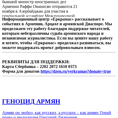
бывший министр иностранных дел
Армении Раффи Ованисян отправится 21
ноября в Азербайджан для участия в
генеральной ассамблее Международной
Информационный центр «Еркрамас» рассказывает о
конференции азиатских политических
событиях в Армении, Арцахе и армянской Диаспоре. Мы
партий (ICAPP), которая пройдет в Баку 22-
продолжаем эту работу благодаря поддержке читателей,
23 ноября.
которым небезразличны судьба армянского народа и
независимая журналистика. Если вы цените нашу работу
и хотите, чтобы «Еркрамас» продолжал развиваться, вы
можете поддержать проект добровольным взносом.
РЕКВИЗИТЫ ДЛЯ ПОДДЕРЖКИ:
Карта Сбербанка – 2202 2072 1610 0373
Форма для донатов
https://dzen.ru/yerkramas?donate=true
ГЕНОЦИД АРМЯН
Армян он любил, как русских, а русских – как армян: Гений
права и милосердия Григорий Джаншиев