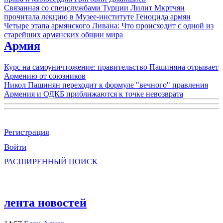
Связанная со спецслужбами Турции Лилит Мкртчян
прочитала лекцию в Музее-институте Геноцида армян
Четыре этапа армянского Ливана: Что происходит с одной из
старейших армянских общин мира
Армия
Курс на самоуничтожение: правительство Пашиняна отрывает
Армению от союзников
Никол Пашинян переходит к формуле "вечного" правления
Армения и ОДКБ приближаются к точке невозврата
Регистрация
Войти
РАСШИРЕННЫЙ ПОИСК
лента новостей