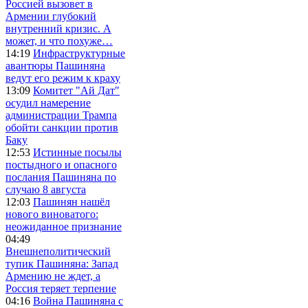
Россией вызовет в
Армении глубокий
внутренний кризис. А
может, и что похуже…
14:19
Инфраструктурные
авантюры Пашиняна
ведут его режим к краху
13:09
Комитет "Ай Дат"
осудил намерение
администрации Трампа
обойти санкции против
Баку
12:53
Истинные посылы
постыдного и опасного
послания Пашиняна по
случаю 8 августа
12:03
Пашинян нашёл
нового виноватого:
неожиданное признание
04:49
Внешнеполитический
тупик Пашиняна: Запад
Армению не ждет, а
Россия теряет терпение
04:16
Война Пашиняна с