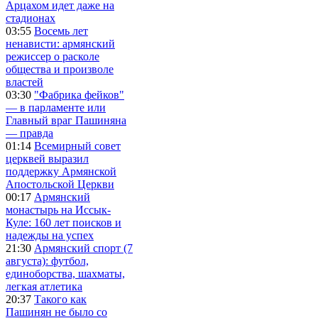
Арцахом идет даже на
стадионах
03:55
Восемь лет
ненависти: армянский
режиссер о расколе
общества и произволе
властей
03:30
"Фабрика фейков"
— в парламенте или
Главный враг Пашиняна
— правда
01:14
Всемирный совет
церквей выразил
поддержку Армянской
Апостольской Церкви
00:17
Армянский
монастырь на Иссык-
Куле: 160 лет поисков и
надежды на успех
21:30
Армянский спорт (7
августа): футбол,
единоборства, шахматы,
легкая атлетика
20:37
Такого как
Пашинян не было со