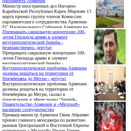
парламента Армении
ЕС Самвел Фарманян на пресс-
Министр иностранных дел Нагорно-
конференции по итогам прошедшего 19-20
Карабахской Республики Карен Мирзоян 13
марта заседания комиссии.
марта принял группу членов Комиссии
парламентского сотрудничества Армения-
ЕС Национального Собрания Армении во
Превращать сакральную концепцию 100-
главе с сопредседателем комиссии
летия Геноцида армян в элемент
Самвелом Фарманяном.
внутриполитической борьбы -
безнравственно- депутат
Превращать сакральную концепцию 100-
летия Геноцида армян в элемент
внутриполитической борьбы -
Внутриполитические проблемы Армении
безнравственно, сказал в понедельник в
должны решаться на территории от
эфире радио "Sputnik-Армения" депутат от
Ноемберяна до Мегри - депутат
правящей Республиканской партии
Внутриполитические проблемы Армении
Армении Самвел Фарманян, комментируя
должны решаться на территории от
субботний инцидент с представителями
Ноемберяна до Мегри, сказал в
организации «Учредительный парламент».
понедельник в эфире радио "Sputnik-
Правительство Армении и «Microsoft»
Армения" депутат от правящей
расширят сотрудничество
Республиканской партии Армении Самвел
Премьер-министр Армении Овик Абрамян
Фарманян, комментируя субботний
принял главного менеджера по развитию
инцидент с организацией «Учредительный
рынков Центральной и Восточной Европы
парламент».
корпорации « Microsoft» Пилар Торрес.