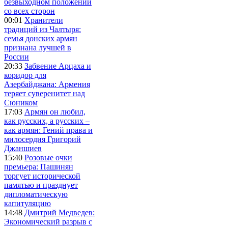
безвыходном положении
со всех сторон
00:01
Хранители
традиций из Чалтыря:
семья донских армян
признана лучшей в
России
20:33
Забвение Арцаха и
коридор для
Азербайджана: Армения
теряет суверенитет над
Сюником
17:03
Армян он любил,
как русских, а русских –
как армян: Гений права и
милосердия Григорий
Джаншиев
15:40
Розовые очки
премьера: Пашинян
торгует исторической
памятью и празднует
дипломатическую
капитуляцию
14:48
Дмитрий Медведев:
Экономический разрыв с