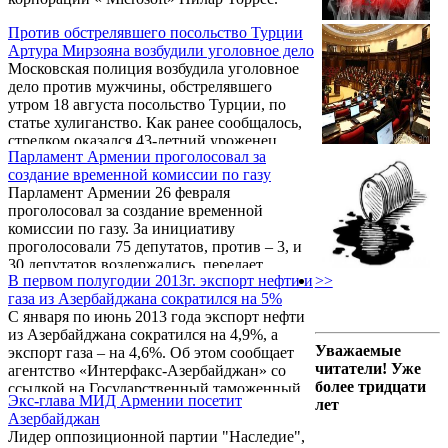
Против обстрелявшего посольство Турции
Артура Мирзояна возбудили уголовное дело
Московская полиция возбудила уголовное
дело против мужчины, обстрелявшего
утром 18 августа посольство Турции, по
статье хулиганство. Как ранее сообщалось,
стрелком оказался 43-летний уроженец
Парламент Армении проголосовал за
Армении Артур Мирзоян. Пока он своих
создание временной комиссии по газу
мотивов следователям не пояснил.
Парламент Армении 26 февраля
проголосовал за создание временной
комиссии по газу. За инициативу
проголосовали 75 депутатов, против – 3, и
30 депутатов воздержались, передает
В первом полугодии 2013г. экспорт нефти и
>>
парламентский корреспондент Новости
газа из Азербайджана сократился на 5%
Армении – NEWS.am.
С января по июнь 2013 года экспорт нефти
из Азербайджана сократился на 4,9%, а
Уважаемые
экспорт газа – на 4,6%. Об этом сообщает
читатели! Уже
агентство «Интерфакс-Азербайджан» со
более тридцати
ссылкой на Государственный таможенный
Экс-глава МИД Армении посетит
лет
комитет Азербайджана (ГТК).
Азербайджан
Лидер оппозиционной партии "Наследие",