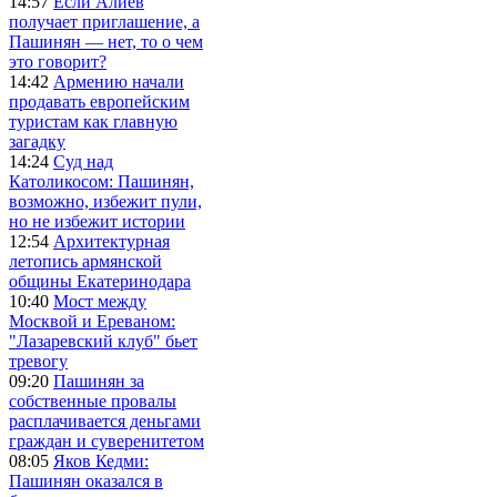
14:57
Если Алиев
получает приглашение, а
Пашинян — нет, то о чем
это говорит?
14:42
Армению начали
продавать европейским
туристам как главную
загадку
14:24
Суд над
Католикосом: Пашинян,
возможно, избежит пули,
но не избежит истории
12:54
Архитектурная
летопись армянской
общины Екатеринодара
10:40
Мост между
Москвой и Ереваном:
"Лазаревский клуб" бьет
тревогу
09:20
Пашинян за
собственные провалы
расплачивается деньгами
граждан и суверенитетом
08:05
Яков Кедми:
Пашинян оказался в