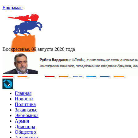
Еркрамас
Воскресенье, 09 августа 2026 года
Главная
Новости
Политика
Закавказье
Экономика
Армия
Диаспора
Общество
Аналитика