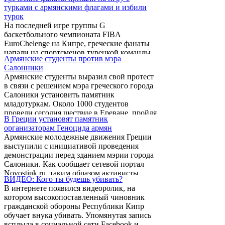
издания «История армяно-греческих
турками с армянскими флагами и избили
военных сношений и сотрудничества»,
турок
автором которого является военный атташе
На последней игре группы G
Армении в Греции, полковник Самвел
баскетбольного чемпионата FIBA
Рамазян.
EuroChelenge на Кипре, греческие фанаты
напали на спортсменов турецкой команды
Армянские студенты против мэра
«Карыйака» и членов группы по
Салонники
технической поддержке и избили их.
Армянские студенты выразил свой протест
в связи с решением мэра греческого города
Салоники установить памятник
младотуркам. Около 1000 студентов
провели сегодня шествие в Ереване, пройдя
В Греции установят памятник
от памятника Сарьяна к посольству Греции.
организаторам Геноцида армян
Армянские молодежные движения Греции
выступили с инициативой проведения
демонстрации перед зданием мэрии города
Салоники. Как сообщает сетевой портал
Novostink.ru, таким образом активисты
ВИДЕО: Кого ты будешь убивать?
армянских организаций намерены выразить
В интернете появился видеоролик, на
свой протест против планов
котором высокопоставленный чиновник
новоизбранного градоначальника Иоанниса
гражданской обороны Республики Кипр
Бутариса, который недавно заявил о
обучает внука убивать. Упомянутая запись
намерении установить на одной из
всплыла в социальной сети Facebook и