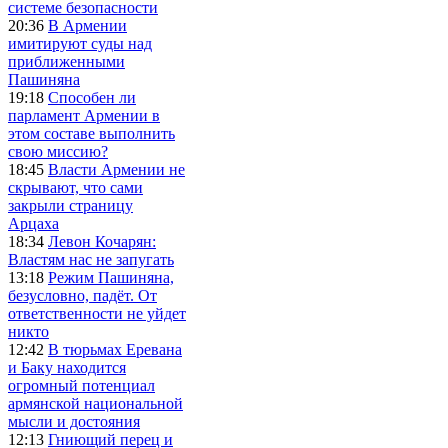
системе безопасности
20:36
В Армении
имитируют суды над
приближенными
Пашиняна
19:18
Способен ли
парламент Армении в
этом составе выполнить
свою миссию?
18:45
Власти Армении не
скрывают, что сами
закрыли страницу
Арцаха
18:34
Левон Кочарян:
Властям нас не запугать
13:18
Режим Пашиняна,
безусловно, падёт. От
ответственности не уйдет
никто
12:42
В тюрьмах Еревана
и Баку находится
огромный потенциал
армянской национальной
мысли и достояния
12:13
Гниющий перец и