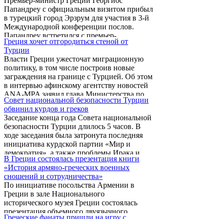
Премьер-министр Греции Георгиос
отношении людей, которые ищут защиты», -
Папандреу с официальным визитом прибыл
заявила представитель ООН Мелисса
в турецкий город Эрзрум для участия в 3-й
Флеминг.
Международной конференции послов.
Папандреу встретился с премьер-
Греция хочет отгородиться стеной от
министром Турции Реджепом Тайипом
Турции
Эрдоганом. Вечером, во время выступления
Власти Греции ужесточат миграционную
на конференции премьер-министр Греции
политику, в том числе построив новые
подверг Турцию жесткой критике и назвал
заграждения на границе с Турцией. Об этом
страну "оккупантом".
в интервью афинскому агентству новостей
ANA-MPA заявил глава Министерства по
Совет национальной безопасности Турции
защите граждан Греции Христос Папутцис.
обвинил курдов и греков
Заседание конца года Совета национальной
безопасности Турции длилось 5 часов. В
ходе заседания была затронута последняя
инициатива курдской партии «Мир и
демократия», а также проблемы Ирака и
В Греции состоялась презентация книги
Кипра.
«История армяно-греческих военных
сношений и сотрудничества»
По инициативе посольства Армении в
Греции в зале Национального
исторического музея Греции состоялась
презентация объемного двуязычного
Греческие фанаты пришли на игру с