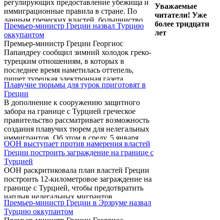
регулирующих предоставление убежища и
Уважаемые
иммиграционные правила в стране. По
читатели! Уже
данным греческих властей, большинство
более тридцати
Премьер-министр Греции назвал Турцию
нелегальных мигрантов, в большинстве
лет
оккупантом
своем – турки, попадают на территорию
Премьер-министр Греции Георгиос
Евросоюза через границы Греции. На
Папандреу сообщил зимний холодок греко-
протяжении последних нескольких лет на
турецким отношениям, в которых в
границах страны ежегодно задерживают
последнее время наметилась оттепель,
100-150 тыс. человек.
пишет турецкая электронная газета
Плавучие тюрьмы для турок приготовят в
Milligazete.
Греции
В дополнение к сооружению защитного
забора на границе с Турцией греческое
правительство рассматривает возможность
создания плавучих тюрем для нелегальных
иммигрантов. Об этом в среду, 5 января,
ООН выступает против намерения властей
сообщил один из членов греческого
Греции построить заграждение на границе с
правительства Христос Папуцис. Отметим,
Турцией
что Греция сильнее других стран Евросоюза
ООН раскритиковала план властей Греции
страдает от наплыва нелегальных беженцев.
построить 12-километровое заграждение на
границе с Турцией, чтобы предотвратить
наплыв нелегальных мигрантов.
Премьер-министр Греции в Эрзруме назвал
«Строительство заграждений редко решает
Турцию оккупантом
проблемы миграции, в том числе в