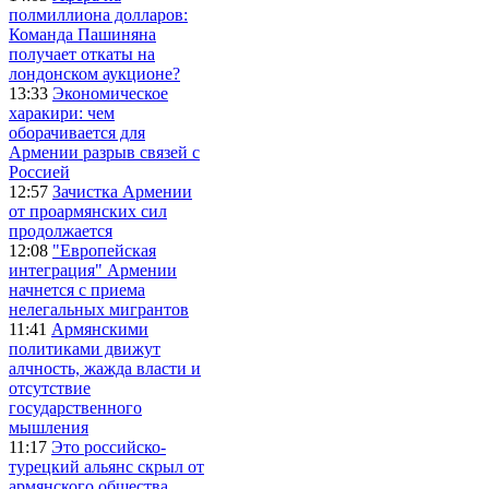
полмиллиона долларов:
Команда Пашиняна
получает откаты на
лондонском аукционе?
13:33
Экономическое
харакири: чем
оборачивается для
Армении разрыв связей с
Россией
12:57
Зачистка Армении
от проармянских сил
продолжается
12:08
"Европейская
интеграция" Армении
начнется с приема
нелегальных мигрантов
11:41
Армянскими
политиками движут
алчность, жажда власти и
отсутствие
государственного
мышления
11:17
Это российско-
турецкий альянс скрыл от
армянского общества