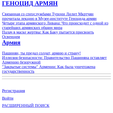
ГЕНОЦИД АРМЯН
Связанная со спецслужбами Турции Лилит Мкртчян
прочитала лекцию в Музее-институте Геноцида армян
Четыре этапа армянского Ливана: Что происходит с одной из
старейших армянских общин мира
Палач в маске жертвы: Как Баку пытается присвоить
Освенцим
Армия
Пашинян, ты предал солдат, армию и страну!
Иллюзия безопасности: Правительство Пашиняна оставляет
Армению безоружной
"Закрытые системы" Армении: Как была уничтожена
государственность
Регистрация
Войти
РАСШИРЕННЫЙ ПОИСК