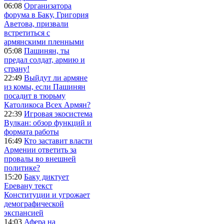
06:08
Организатора
форума в Баку, Григория
Аветова, призвали
встретиться с
армянскими пленными
05:08
Пашинян, ты
предал солдат, армию и
страну!
22:49
Выйдут ли армяне
из комы, если Пашинян
посадит в тюрьму
Католикоса Всех Армян?
22:39
Игровая экосистема
Вулкан: обзор функций и
формата работы
16:49
Кто заставит власти
Армении ответить за
провалы во внешней
политике?
15:20
Баку диктует
Еревану текст
Конституции и угрожает
демографической
экспансией
14:03
Афера на