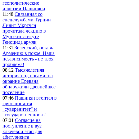
геополитические
иллюзии Пашиняна
11:48
Связанная со
спецслужбами Турции
Лилит Мкртчян
прочитала лекцию в
Музее-институте
Геноцида армян
11:31
Зеленский, оставь
Армению в покое: Наша
независимость - не твоя
проблема!
08:12
Тысячелетняя
история под ногами: на
окраине Еревана
обнаружили древнейшее
поселение
07:46
Пашинян втоптал в
грязь понятия
"суверенитет" и
"государственность"
07:01
Согласие на
поступление в вуз:
ключевой этап для
абитуриента