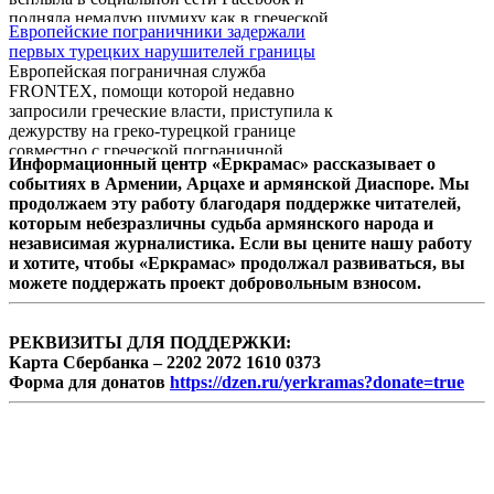
площадей города памятник младотуркам.
подняла немалую шумиху как в греческой,
Действия мэра выглядят весьма странными,
Европейские пограничники задержали
так и в турецкой прессе.
если иметь в виду, что партия младотурок
первых турецких нарушителей границы
повинна не только ...
Европейская пограничная служба
FRONTEX, помощи которой недавно
запросили греческие власти, приступила к
дежурству на греко-турецкой границе
совместно с греческой пограничной
Информационный центр «Еркрамас» рассказывает о
полицией.
событиях в Армении, Арцахе и армянской Диаспоре. Мы
продолжаем эту работу благодаря поддержке читателей,
которым небезразличны судьба армянского народа и
независимая журналистика. Если вы цените нашу работу
и хотите, чтобы «Еркрамас» продолжал развиваться, вы
можете поддержать проект добровольным взносом.
РЕКВИЗИТЫ ДЛЯ ПОДДЕРЖКИ:
Карта Сбербанка – 2202 2072 1610 0373
Форма для донатов
https://dzen.ru/yerkramas?donate=true