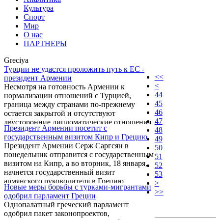
Культура
Спорт
Мир
О нас
ПАРТНЕРЫ
Greciya
Турции не удастся проложить путь к ЕС -
<<
президент Армении
<
Несмотря на готовность Армении к
44
нормализации отношений с Турцией,
45
граница между странами по-прежнему
46
остается закрытой и отсутствуют
47
двусторонние дипломатические отношения.
Президент Армении посетит с
48
Об этом заявил президент Армении Серж
государственным визитом Кипр и Грецию
49
Саргсян 17 января на совместной пресс-
Президент Армении Серж Саргсян в
50
конференции с кипрским коллегой
понедельник отправится с государственным
51
Деметриусом Христофиасом.
визитом на Кипр, а во вторник, 18 января,
52
начнется государственный визит
53
армянского руководителя в Грецию,
>
Новые меры борьбы с турками-мигрантами
сообщила пресс-служба главы армянского
>>
одобрил парламент Греции
государства.
Однопалатный греческий парламент
одобрил пакет законопроектов,