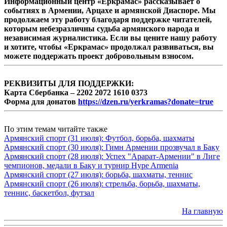
Информационный центр «Еркрамас» рассказывает о
событиях в Армении, Арцахе и армянской Диаспоре. Мы
продолжаем эту работу благодаря поддержке читателей,
которым небезразличны судьба армянского народа и
независимая журналистика. Если вы цените нашу работу
и хотите, чтобы «Еркрамас» продолжал развиваться, вы
можете поддержать проект добровольным взносом.
РЕКВИЗИТЫ ДЛЯ ПОДДЕРЖКИ:
Карта Сбербанка – 2202 2072 1610 0373
Форма для донатов
https://dzen.ru/yerkramas?donate=true
По этим темам читайте также
Армянский спорт (31 июля): Футбол, борьба, шахматы
Армянский спорт (30 июля): Гимн Армении прозвучал в Баку
Армянский спорт (28 июля): Успех "Арарат-Армении" в Лиге
чемпионов, медали в Баку и турнир Hype Armenia
Армянский спорт (27 июля): борьба, шахматы, теннис
Армянский спорт (26 июля): стрельба, борьба, шахматы,
теннис, баскетбол, футзал
На главную