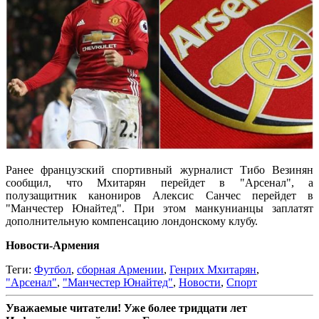
Ранее французский спортивный журналист Тибо Везинян
сообщил, что Мхитарян перейдет в "Арсенал", а
полузащитник канониров Алексис Санчес перейдет в
"Манчестер Юнайтед". При этом манкунианцы заплатят
дополнительную компенсацию лондонскому клубу.
Новости-Армения
Теги:
Футбол
,
сборная Армении
,
Генрих Мхитарян
,
"Арсенал"
,
"Манчестер Юнайтед"
,
Новости
,
Спорт
Уважаемые читатели! Уже более тридцати лет