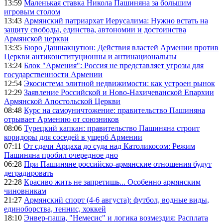
13:59
Маленькая ставка Никола Пашиняна за большим
игровым столом
13:43
Армянский патриархат Иерусалима: Нужно встать на
защиту свободы, единства, автономии и достоинства
Армянской церкви
13:35
Бюро Дашнакцутюн: Действия властей Армении против
Церкви антиконституционны и антинациональны
13:24
Блок "Армения": Россия не представляет угрозы для
государственности Армении
12:54
Экосистема элитной недвижимости: как устроен рынок
12:29
Заявление Российской и Ново-Нахичеванской Епархии
Армянской Апостольской Церкви
08:48
Курс на самоуничтожение: правительство Пашиняна
отрывает Армению от союзников
08:06
Турецкий капкан: правительство Пашиняна строит
коридоры для соседей в ущерб Армении
07:11
От сдачи Арцаха до суда над Католикосом: Режим
Пашиняна пробил очередное дно
06:28
При Пашиняне российско-армянские отношения будут
деградировать
22:28
Красиво жить не запретишь... Особенно армянским
чиновникам
21:27
Армянский спорт (4-6 августа): футбол, водные виды,
единоборства, теннис, хоккей
18:10
Энвер-паша, "Немесис" и логика возмездия: Расплата