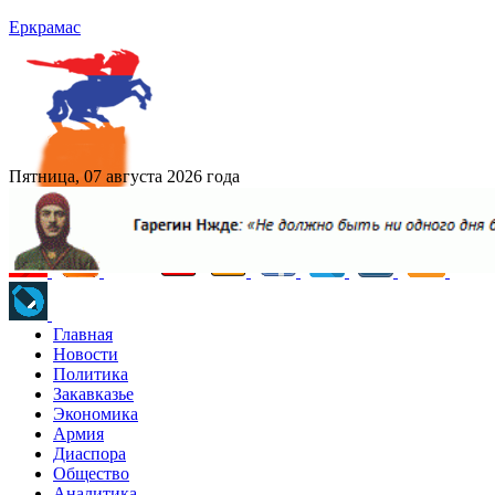
Еркрамас
Пятница, 07 августа 2026 года
Главная
Новости
Политика
Закавказье
Экономика
Армия
Диаспора
Общество
Аналитика