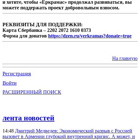
и хотите, чтобы «Еркрамас» продолжал развиваться, вы
можете поддержать проект добровольным взносом.
РЕКВИЗИТЫ ДЛЯ ПОДДЕРЖКИ:
Карта Сбербанка – 2202 2072 1610 0373
Форма для донатов
https://dzen.ru/yerkramas?donate=true
На главную
Регистрация
Войти
РАСШИРЕННЫЙ ПОИСК
лента новостей
14:48
Дмитрий Медведев: Экономический разрыв с Россией
вызовет в Армении глубокий внутренний кризис. А может, и