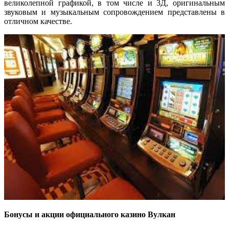
великолепной графикой, в том числе и 3Д, оригинальным
звуковым и музыкальным сопровождением представлены в
отличном качестве.
Бонусы и акции официального казино Вулкан