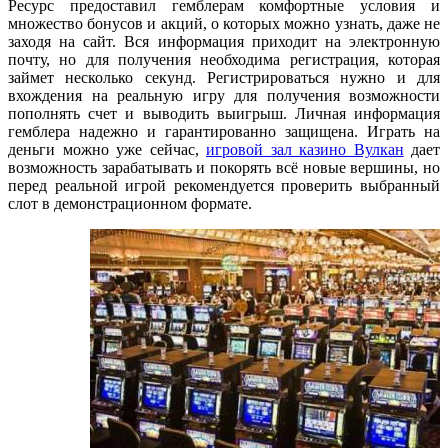
Ресурс предоставил гемблерам комфортные условия и
множество бонусов и акций, о которых можно узнать, даже не
заходя на сайт. Вся информация приходит на электронную
почту, но для получения необходима регистрация, которая
займет несколько секунд. Регистрироваться нужно и для
вхождения на реальную игру для получения возможности
пополнять счет и выводить выигрыш. Личная информация
гемблера надежно и гарантированно защищена. Играть на
деньги можно уже сейчас,
игровой зал казино Вулкан
дает
возможность зарабатывать и покорять всё новые вершины, но
перед реальной игрой рекомендуется проверить выбранный
слот в демонстрационном формате.