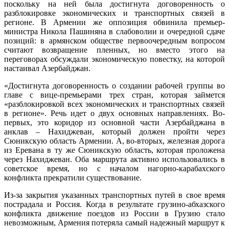
поскольку на ней была достигнута договоренность о
разблокировке экономических и транспортных связей в
регионе. В Армении же оппозиция обвинила премьер-
министра Никола Пашиняна в слабоволии и очередной сдаче
позиций: в армянском обществе первоочередным вопросом
считают возвращение пленных, но вместо этого на
переговорах обсуждали экономическую повестку, на которой
настаивал Азербайджан.
«Достигнута договоренность о создании рабочей группы во
главе с вице-премьерами трех стран, которая займется
«разблокировкой всех экономических и транспортных связей
в регионе». Речь идет о двух основных направлениях. Во-
первых, это коридор из основной части Азербайджана в
анклав – Нахиджеван, который должен пройти через
Сюникскую область Армении. А, во-вторых, железная дорога
из Еревана в ту же Сюникскую область, которая проложена
через Нахиджеван. Оба маршрута активно использовались в
советское время, но с началом нагорно-карабахского
конфликта прекратили существование.
Из-за закрытия указанных транспортных путей в свое время
пострадала и Россия. Когда в результате грузино-абхазского
конфликта движение поездов из России в Грузию стало
невозможным, Армения потеряла самый надежный маршрут к