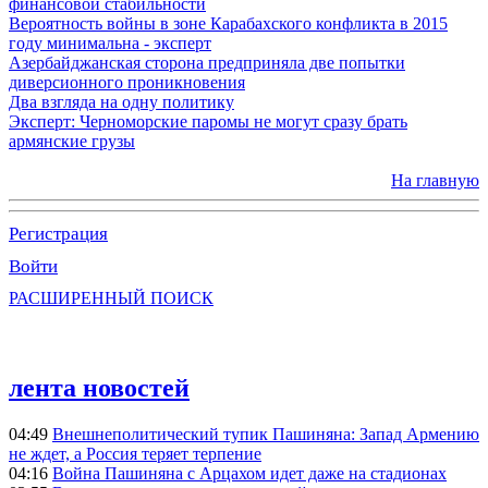
финансовой стабильности
Вероятность войны в зоне Карабахского конфликта в 2015
году минимальна - эксперт
Азербайджанская сторона предприняла две попытки
диверсионного проникновения
Два взгляда на одну политику
Эксперт: Черноморские паромы не могут сразу брать
армянские грузы
На главную
Регистрация
Войти
РАСШИРЕННЫЙ ПОИСК
лента новостей
04:49
Внешнеполитический тупик Пашиняна: Запад Армению
не ждет, а Россия теряет терпение
04:16
Война Пашиняна с Арцахом идет даже на стадионах