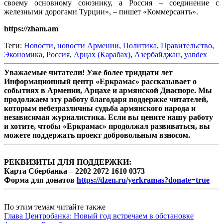
своему основному союзнику, а Россия – соединение с
железными дорогами Турции», – пишет «Коммерсантъ».
https://zham.am
Теги:
Новости
,
новости Армении
,
Политика
,
Правительство
,
Экономика
,
Россия
,
Арцах (Карабах)
,
Азербайджан
,
yandex
Уважаемые читатели! Уже более тридцати лет
Информационный центр «Еркрамас» рассказывает о
событиях в Армении, Арцахе и армянской Диаспоре. Мы
продолжаем эту работу благодаря поддержке читателей,
которым небезразличны судьба армянского народа и
независимая журналистика. Если вы цените нашу работу
и хотите, чтобы «Еркрамас» продолжал развиваться, вы
можете поддержать проект добровольным взносом.
РЕКВИЗИТЫ ДЛЯ ПОДДЕРЖКИ:
Карта Сбербанка – 2202 2072 1610 0373
Форма для донатов
https://dzen.ru/yerkramas?donate=true
По этим темам читайте также
Глава Центробанка: Новый год встречаем в обстановке