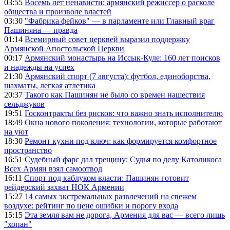
03:55
Восемь лет ненависти: армянский режиссер о расколе
общества и произволе властей
03:30
"Фабрика фейков" — в парламенте или Главный враг
Пашиняна — правда
01:14
Всемирный совет церквей выразил поддержку
Армянской Апостольской Церкви
00:17
Армянский монастырь на Иссык-Куле: 160 лет поисков
и надежды на успех
21:30
Армянский спорт (7 августа): футбол, единоборства,
шахматы, легкая атлетика
20:37
Такого как Пашинян не было со времен нашествия
сельджуков
19:51
Госконтракты без рисков: что важно знать исполнителю
18:49
Окна нового поколения: технологии, которые работают
на уют
18:30
Ремонт кухни под ключ: как формируется комфортное
пространство
16:51
Судебный фарс дал трещину: Судья по делу Католикоса
Всех Армян взял самоотвод
16:11
Спорт под каблуком власти: Пашинян готовит
рейдерский захват НОК Армении
15:27
14 самых экстремальных развлечений на свежем
воздухе: рейтинг по цене ошибки и порогу входа
15:15
Эта земля вам не дорога, Армения для вас — всего лишь
"хопан"