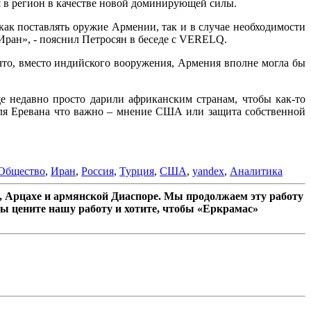
 в регион в качестве новой доминирующей силы.
как поставлять оружие Армении, так и в случае необходимости
Иран», - пояснил Петросян в беседе с VERELQ.
что, вместо индийского вооружения, Армения вполне могла бы
 недавно просто дарили африканским странам, чтобы как-то
Для Еревана что важно – мнение США или защита собственной
Общество
,
Иран
,
Россия
,
Турция
,
США
,
yandex
,
Аналитика
 Арцахе и армянской Диаспоре. Мы продолжаем эту работу
ы цените нашу работу и хотите, чтобы «Еркрамас»