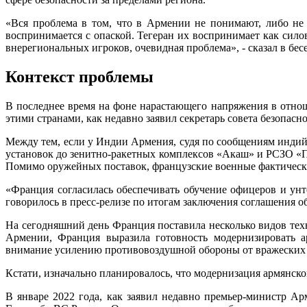
«Вся проблема в том, что в Армении не понимают, либо не 
воспринимается с опаской. Тегеран их воспринимает как сил
внерегиональных игроков, очевидная проблема», - сказал в б
Контекст проблемы
В последнее время на фоне нарастающего напряжения в отно
этими странами, как недавно заявил секретарь совета безопа
Между тем, если у Индии Армения, судя по сообщениям индий
установок до зенитно-ракетных комплексов «Акаш» и РСЗО «П
Помимо оружейных поставок, французские военные фактически
«Франция согласилась обеспечивать обучение офицеров и унт
говорилось в пресс-релизе по итогам заключения соглашения 
На сегодняшний день Франция поставила несколько видов техн
Армении, Франция выразила готовность модернизировать а
внимание усилению противовоздушной обороны от вражеских 
Кстати, изначально планировалось, что модернизация армянско
В январе 2022 года, как заявил недавно премьер-министр А