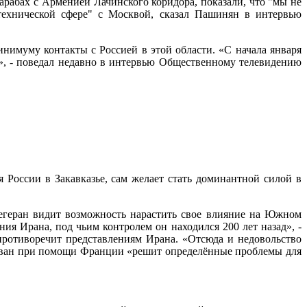
абах с Арменией Лачинского коридора, показали, что "мы не
технической сфере" с Москвой, сказал Пашинян в интервью
нимуму контакты с Россией в этой области. «С начала января
», - поведал недавно в интервью Общественному телевидению
России в Закавказье, сам желает стать доминантной силой в
Тегеран видит возможность нарастить свое влияние на Южном
ия Ирана, под чьим контролем он находился 200 лет назад», -
противоречит представлениям Ирана. «Отсюда и недовольство
Ереван при помощи Франции «решит определённые проблемы для