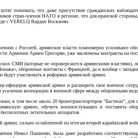
хотят понимать, что даже присутствие гражданских наблюдат
овиков стран-членов НАТО в регионе, что для иранской стороны
еседе с VERELQ Вардан Восканян.
шениях с Россией, армянские власти планомерно усиливают обо
сности Армении Армен Григорян, уже заключены контракты на по
ских СМИ (которые не опровергаются армянскими властями), л
инака», оборонные контакты с Францией, да и вообще с западн
 будут участвовать в реформах армянской армии.
ер-офицеров армянской армии и расширить свое военное сотруд
об усилении кооперации в военной сфере между оборонными вед
ики, в том числе около 20 бронетранспортеров “Бастион”, для
рмянскую армию, обучить военнослужащих и поставить обору
беспилотных летательных аппаратов.
й армии, сильно ослабленной по итогам второй карабахской вой
рмении Никол Пашинян, была даже разработана соответствующ