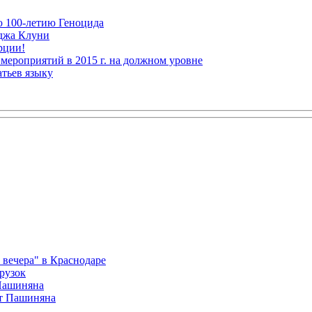
ю 100-летию Геноцида
рджа Клуни
рции!
мероприятий в 2015 г. на должном уровне
атьев языку
вечера" в Краснодаре
рузок
 Пашиняна
от Пашиняна