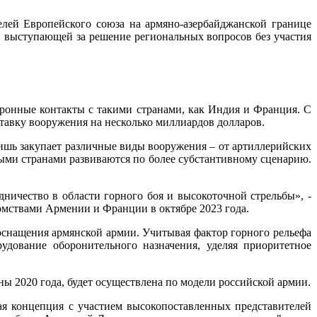
елей Европейского союза на армяно-азербайджанской границе
, выступающей за решение региональных вопросов без участия
ронные контакты с такими странами, как Индия и Франция. С
ставку вооружения на несколько миллиардов долларов.
ишь закупает различные виды вооружения – от артиллерийских
ыми странами развиваются по более субстантивному сценарию.
ничество в области горного боя и высокоточной стрельбы», -
омствами Армении и Франции в октябре 2023 года.
 оснащения армянской армии. Учитывая фактор горного рельефа
дование оборонительного назначения, уделяя приоритетное
ны 2020 года, будет осуществлена по модели российской армии.
ая концепция с участием высокопоставленных представителей