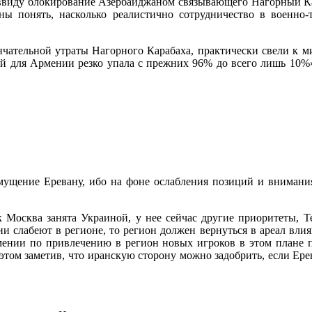
ввиду блокирование Азербайджаном связывающего Нагорный Кар
ы понять, насколько реалистично сотрудничество в военно-
нчательной утраты Нагорного Карабаха, практически свели к ми
ий для Армении резко упала с прежних 96% до всего лишь 10%
мущение Еревану, ибо на фоне ослабления позиций и внимания 
к Москва занята Украиной, у нее сейчас другие приоритеты, 
и слабеют в регионе, то регион должен вернуться в ареал влиян
мении по привлечению в регион новых игроков в этом плане 
ри этом заметив, что иранскую сторону можно задобрить, если 