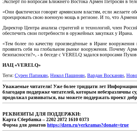
Эксперт по вопросам Ближнего Востока Армен Петросян в тел
«Они фактически говорят армянским властям, если желаете об
проецировать свою военную мощь в регионе. И то, что Армения
Директор Центра анализа стратегий и технологий, член Росс
обеспечить свои потребности в оружейных закупках у Ирана.
«Тем более по качеству произведённые в Иране вооружения
проявить себя на глобальном рынке вооружения. Почему Арм
безопасности?», - в беседе с VERELQ задался вопросами Пухов
ИАЦ «VERELQ»
Теги:
Сурен Папикян
,
Никол Пашинян
,
Вардан Восканян
,
Ново
Уважаемые читатели! Уже более тридцати лет Информацион
благодаря поддержке читателей, которым небезразличны су
продолжал развиваться, вы можете поддержать проект доб
РЕКВИЗИТЫ ДЛЯ ПОДДЕРЖКИ:
Карта Сбербанка – 2202 2072 1610 0373
Форма для донатов
https://dzen.ru/yerkramas?donate=true