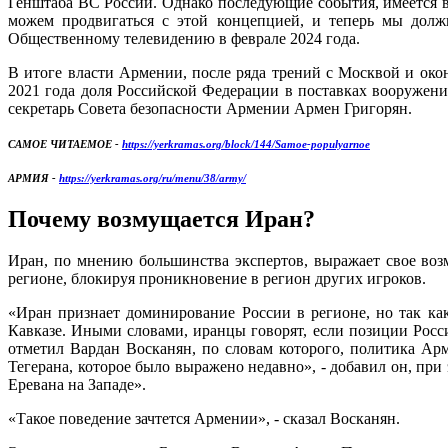
Генштаба ВС России. Однако последующие события, имеется 
можем продвигаться с этой концепцией, и теперь мы должн
Общественному телевидению в феврале 2024 года.
В итоге власти Армении, после ряда трений с Москвой и око
2021 года доля Российской Федерации в поставках вооружен
секретарь Совета безопасности Армении Армен Григорян.
САМОЕ ЧИТАЕМОЕ -
https://yerkramas.org/block/144/Samoe-populyarnoe
АРМИЯ -
https://yerkramas.org/ru/menu/38/army/
Почему возмущается Иран?
Иран, по мнению большинства экспертов, выражает свое воз
регионе, блокируя проникновение в регион других игроков.
«Иран признает доминирование России в регионе, но так ка
Кавказе. Иными словами, иранцы говорят, если позиции Росси
отметил Вардан Восканян, по словам которого, политика Ар
Тегерана, которое было выражено недавно», - добавил он, п
Еревана на Западе».
«Такое поведение зачтется Армении», - сказал Восканян.