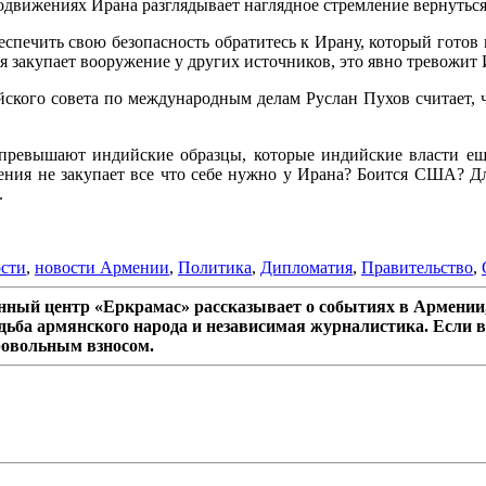
одвижениях Ирана разглядывает наглядное стремление вернуться
еспечить свою безопасность обратитесь к Ирану, который готов 
 закупает вооружение у других источников, это явно тревожит 
ийского совета по международным делам Руслан Пухов считает, 
 превышают индийские образцы, которые индийские власти еще
ения не закупает все что себе нужно у Ирана? Боится США? 
.
сти
,
новости Армении
,
Политика
,
Дипломатия
,
Правительство
,
ный центр «Еркрамас» рассказывает о событиях в Армении,
дьба армянского народа и независимая журналистика. Если в
ровольным взносом.