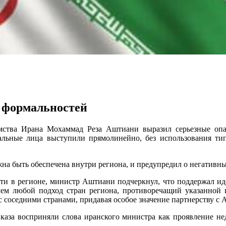
 формальностей
мства Ирана Мохаммад Реза Аштиани выразил серьезные опа
альные лица выступили прямолинейно, без использования ти
а быть обеспечена внутри региона, и предупредил о негативных
сти в регионе, министр Аштиани подчеркнул, что поддержал ид
ем любой подход стран региона, противоречащий указанной 
с соседними странами, придавая особое значение партнерству с 
каза восприняли слова иранского министра как проявление не