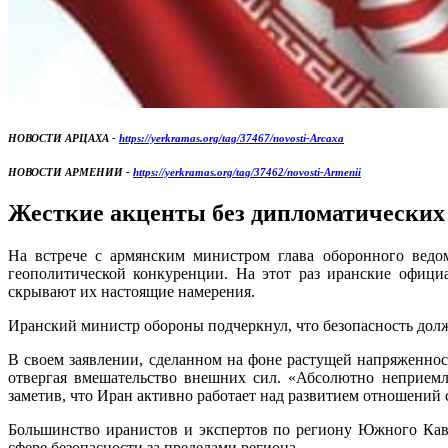
НОВОСТИ АРЦАХА -
https://yerkramas.org/tag/37467/novosti-Arcaxa
НОВОСТИ АРМЕНИИ -
https://yerkramas.org/tag/37462/novosti-Armenii
Жесткие акценты без дипломатических
На встрече с армянским министром глава оборонного ведо
геополитической конкуренции. На этот раз иранские офици
скрывают их настоящие намерения.
Иранский министр обороны подчеркнул, что безопасность должн
В своем заявлении, сделанном на фоне растущей напряженно
отвергая вмешательство внешних сил. «Абсолютно неприемл
заметив, что Иран активно работает над развитием отношений 
Большинство иранистов и экспертов по региону Южного Кав
сфере безопасности за пределами региона.