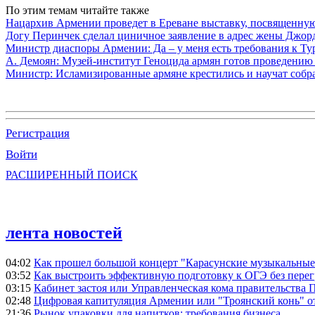
По этим темам читайте также
Нацархив Армении проведет в Ереване выставку, посвященну
Догу Перинчек сделал циничное заявление в адрес жены Джо
Министр диаспоры Армении: Да – у меня есть требования к Ту
А. Демоян: Музей-институт Геноцида армян готов проведению 
Министр: Исламизированные армяне крестились и научат собр
Регистрация
Войти
РАСШИРЕННЫЙ ПОИСК
лента новостей
04:02
Как прошел большой концерт "Карасунские музыкальные 
03:52
Как выстроить эффективную подготовку к ОГЭ без перег
03:15
Кабинет застоя или Управленческая кома правительства
02:48
Цифровая капитуляция Армении или "Троянский конь" 
21:36
Рынок упаковки для напитков: требования бизнеса