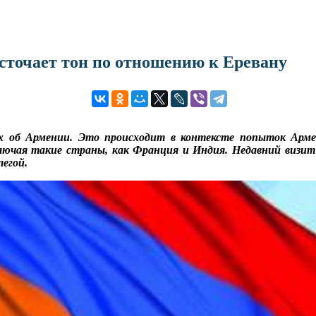
сточает тон по отношению к Еревану
х об Армении. Это происходит в контексте попыток Армен
включая такие страны, как Франция и Индия. Недавний виз
легой.