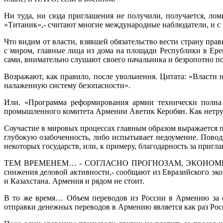
Ни туда, ни сюда приглашения не получили, получается, ло
«Титаник»,- считают многие международные наблюдатели, и с э
Что видим от власти, взявшей обязательство вести страну пр
с миром, главные лица из дома на площади Республики в Ерев
сами, внимательно слушают своего начальника и безропотно п
Возражают, как правило, после увольнения. Цитата: «Власти
налаженную систему безопасности».
Или. «Программа реформирования армии технически полна н
промышленного комитета Армении Аветик Керобян. Как нетру
Соучастие в мировых процессах главным образом выражается п
глубокую озабоченность, либо испытывает недоумение. Повод
некоторых государств, или, к примеру, благодарность за при
ТЕМ ВРЕМЕНЕМ… - СОГЛАСНО ПРОГНОЗАМ, ЭКОНОМИКИ 
снижения деловой активности,- сообщают из Евразийского эко
и Казахстана. Армения и рядом не стоит.
В то же время… Объем переводов из России в Армению за о
отправки денежных переводов в Армению является как раз Рос