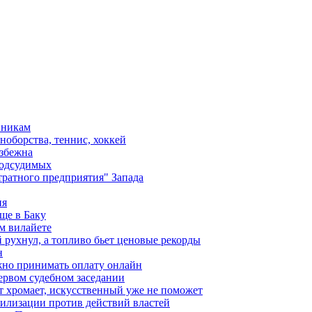
вникам
ноборства, теннис, хоккей
избежна
подсудимых
ратного предприятия" Запада
ия
ще в Баку
м вилайете
 рухнул, а топливо бьет ценовые рекорды
н
жно принимать оплату онлайн
ервом судебном заседании
т хромает, искусственный уже не поможет
илизации против действий властей