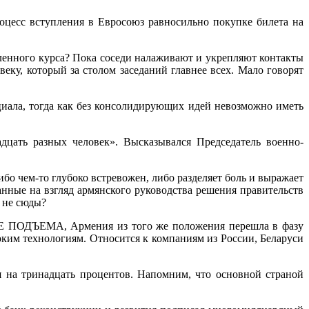
оцесс вступления в Евросоюз равносильно покупке билета на
вленного курса? Пока соседи налаживают и укрепляют контакты
еку, который за столом заседаний главнее всех. Мало говорят
циала, тогда как без консолидирующих идей невозможно иметь
дцать разных человек». Высказывался Председатель военно-
о чем-то глубоко встревожен, либо разделяет боль и выражает
нные на взгляд армянского руководства решения правительств
 не сюды?
МА, Армения из того же положения перешла в фазу
оким технологиям. Относится к компаниям из России, Беларуси
 на тринадцать процентов. Напомним, что основной страной