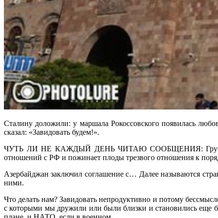
Сталину доложили: у маршала Рокоссовского появилась любовн
сказал: «Завидовать будем!».
ЧУТЬ ЛИ НЕ КАЖДЫЙ ДЕНЬ ЧИТАЮ СООБЩЕНИЯ: Грузия подпис
отношений с РФ и пожинает плоды трезвого отношения к поря
Азербайджан заключил соглашение с… Далее называются стран
ними.
Что делать нам? Завидовать непродуктивно и потому бессмысле
с которыми мы дружили или были близки и становились еще бл
плане, и НАТО, если в военном.