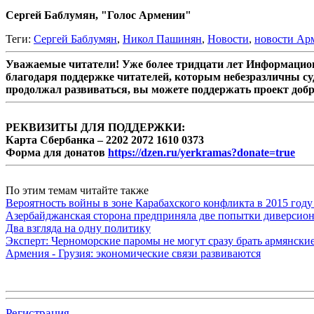
Сергей Баблумян, "Голос Армении"
Теги:
Сергей Баблумян
,
Никол Пашинян
,
Новости
,
новости Ар
Уважаемые читатели! Уже более тридцати лет Информацион
благодаря поддержке читателей, которым небезразличны су
продолжал развиваться, вы можете поддержать проект доб
РЕКВИЗИТЫ ДЛЯ ПОДДЕРЖКИ:
Карта Сбербанка – 2202 2072 1610 0373
Форма для донатов
https://dzen.ru/yerkramas?donate=true
По этим темам читайте также
Вероятность войны в зоне Карабахского конфликта в 2015 году
Азербайджанская сторона предприняла две попытки диверсио
Два взгляда на одну политику
Эксперт: Черноморские паромы не могут сразу брать армянски
Армения - Грузия: экономические связи развиваются
Регистрация