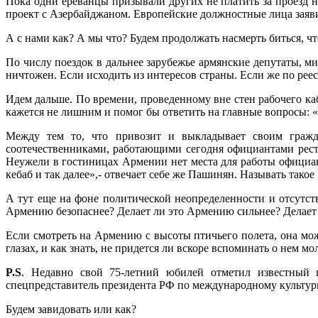
Пока одни ереванцы призывали других не платить за проезд
проект с Азербайджаном. Европейские должностные лица заявил
А с нами как? А мы что? Будем продолжать насмерть биться, ч
По числу поездок в дальнее зарубежье армянские депутаты, м
ничтожен. Если исходить из интересов страны. Если же по рее
Идем дальше. По времени, проведенному вне стен рабочего ка
кажется не лишним и помог бы ответить на главные вопросы: «
Между тем то, что привозит и выкладывает своим гражда
соотечественниками, работающими сегодня официантами рест
Неужели в гостиницах Армении нет места для работы официанто
кебаб и так далее»,- отвечает себе же Пашинян. Называть так
А тут еще на фоне политической неопределенности и отсутст
Армению безопаснее? Делает ли это Армению сильнее? Делает
Если смотреть на Армению с высоты птичьего полета, она мож
глазах, и как знать, не придется ли вскоре вспоминать о нем мо
P.S
. Недавно свой 75-летний юбилей отметил известный 
спецпредставитель президента РФ по международному культу
Будем завидовать или как?