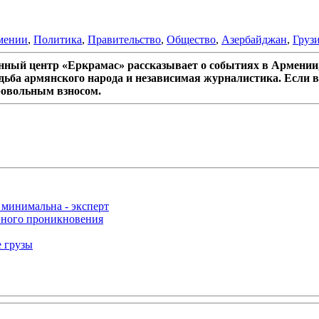
мении
,
Политика
,
Правительство
,
Общество
,
Азербайджан
,
Груз
ный центр «Еркрамас» рассказывает о событиях в Армении,
дьба армянского народа и независимая журналистика. Если в
ровольным взносом.
 минимальна - эксперт
нного проникновения
е грузы