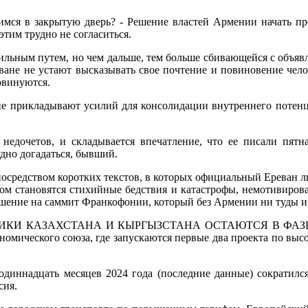
мимся в закрытую дверь? - Решение властей Армении начать пр
тим трудно не согласиться.
авильным путем, но чем дальше, тем больше сбивающейся с объя
ане не устают высказывать свое почтение и повиновение челов
овинуются.
 не прикладывают усилий для консолидации внутреннего потен
едочетов, и складывается впечатление, что ее писали пятна
дно догадаться, бывший.
осредством коротких текстов, в которых официальный Ереван либ
ом становятся стихийные бедствия и катастрофы, немотивирова
глашение на саммит Франкофонии, который без Армении ни туды и
КАЗАХСТАНА И КЫРГЫЗСТАНА ОСТАЮТСЯ В ФАЗЕ ПОДЪЕ
номического союза, где запускаются первые два проекта по выс
диннадцать месяцев 2024 года (последние данные) сократился
сия.