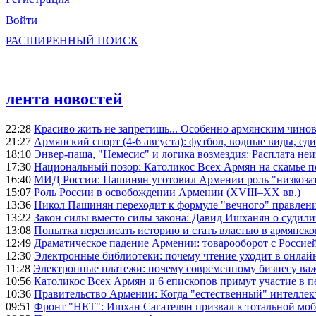
Войти
РАСШИРЕННЫЙ ПОИСК
лента новостей
22:28
Красиво жить не запретишь... Особенно армянским чино
21:27
Армянский спорт (4-6 августа): футбол, водные виды, еди
18:10
Энвер-паша, "Немесис" и логика возмездия: Расплата не
17:30
Национальный позор: Католикос Всех Армян на скамье 
16:40
МИД России: Пашинян уготовил Армении роль "низкозат
15:07
Роль России в освобождении Армении (XVIII–XX вв.)
13:36
Никол Пашинян переходит к формуле "вечного" правлен
13:22
Закон силы вместо силы закона: Давид Ишханян о судили
13:08
Попытка переписать историю и стать властью в армянско
12:49
Драматическое падение Армении: товарооборот с Россией
12:30
Электронные библиотеки: почему чтение уходит в онлай
11:28
Электронные платежи: почему современному бизнесу ва
10:56
Католикос Всех Армян и 6 епископов примут участие в п
10:36
Правительство Армении: Когда "естественный" интеллек
09:51
Фронт "НЕТ": Ишхан Сагателян призвал к тотальной моб