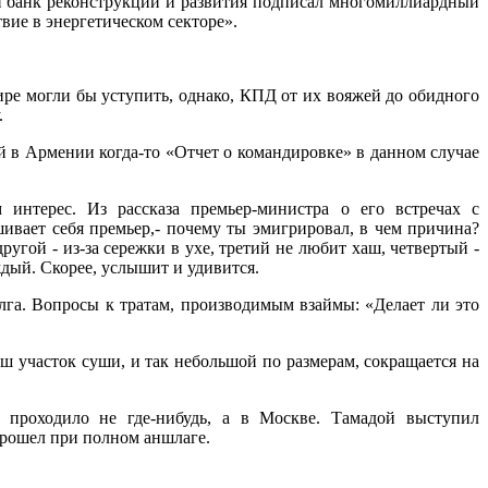
й банк реконструкции и развития подписал многомиллиардный
вие в энергетическом секторе».
ире могли бы уступить, однако, КПД от их вояжей до обидного
.
й в Армении когда-то «Отчет о командировке» в данном случае
интерес. Из рассказа премьер-министра о его встречах с
вает себя премьер,- почему ты эмигрировал, в чем причина?
угой - из-за сережки в ухе, третий не любит хаш, четвертый -
ждый. Скорее, услышит и удивится.
лга. Вопросы к тратам, производимым взаймы: «Делает ли это
ш участок суши, и так небольшой по размерам, сокращается на
 проходило не где-нибудь, а в Москве. Тамадой выступил
рошел при полном аншлаге.