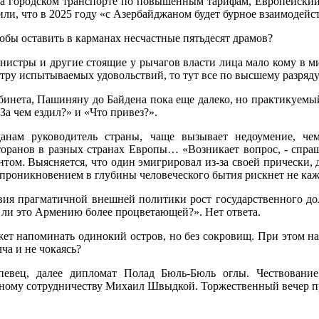
 на городском транспорте по повышенным тарифам, Европейски
и, что в 2025 году «с Азербайджаном будет бурное взаимодейст
тобы оставить в карманах несчастные пятьдесят драмов?
инистры и другие стоящие у рычагов власти лица мало кому в м
стру испытываемых удовольствий, то тут все по высшему разряду
бинета, Пашиняну до Байдена пока еще далеко, но практикуемы
За чем ездил?» и «Что привез?».
нам руководитель страны, чаще вызывает недоумение, чем 
оранов в разных странах Европы… «Возникает вопрос, - спраши
м. Выясняется, что один эмигрировал из-за своей прически, др
ое проникновением в глубины человеческого бытия рискнет не ка
вия прагматичной внешней политики рост государственного до
 ли это Армению более процветающей?». Нет ответа.
ет напоминать одинокий остров, но без сокровищ. При этом на
лча и не чокаясь?
певец, далее дипломат Полад Бюль-Бюль оглы. Чествование
рному сотрудничеству Михаил Швыдкой. Торжественный вечер п