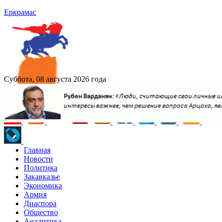
Еркрамас
Суббота, 08 августа 2026 года
Главная
Новости
Политика
Закавказье
Экономика
Армия
Диаспора
Общество
Аналитика