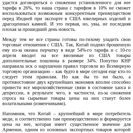
удастся договориться о снижении установленного для нее
тарифа в 26%, то наша страна с тарифом в 10% не сможет
воспользоваться возможным конкурентным преимуществом
перед Индией при экспорте в США ювелирных изделий и
драгоценных камней. И это первая, но, увы, не последняя
плохая за прошедший день новость.
Между тем не все страны готовы по-тихому уладить свои
торговые отношения с США. Так, Китай поднял брошенную
ему из-за океана перчатку в виде 54%-го тарифа и с 10-го
апреля вводит на все ввозимые из США товары
дополнительные пошлины в размере 34%. Попутно КНР
направила иск о нарушении правил торговли во Всемирную
торговую организацию – как будто в мире сегодня еще кто-то
следует этим правилам. Но как бы то ни было, а
противостояние двух крупнейших экономик вполне способно
привести все мирохозяйственные связи в состояние хаоса и
депрессии, в результате чего, в частности, из-за снижения
спроса на сырьевые товары цены на них станут более
волатильными (изменчивыми).
Напомним, что Китай – крупнейший в мире потребитель
меди, и соответственно там преимущественно и формируется
цена на нее, которая имеет существенное значение для
Армении, одним из основных экспортных товаров которой