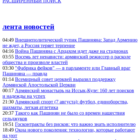
РАСШИРЕННЫЙ ПОИСК
лента новостей
04:49
Внешнеполитический тупик Пашиняна: Запад Армению
не ждет, а Россия теряет терпение
04:16
Война Пашиняна с Арцахом идет даже на стадионах
03:55
Восемь лет ненависти: армянский режиссер о расколе
общества и произволе властей
03:30
"Фабрика фейков" — в парламенте или Главный враг
Пашиняна — правда
01:14
Всемирный совет церквей выразил поддержку
Армянской Апостольской Церкви
00:17
Армянский монастырь на Иссык-Куле: 160 лет поисков
и надежды на успех
21:30
Армянский спорт (7 августа): футбол, единоборства,
шахматы, легкая атлетика
20:37
Такого как Пашинян не было со времен нашествия
сельджуков
19:51
Госконтракты без рисков: что важно знать исполнителю
18:49
Окна нового поколения: технологии, которые работают
на уют