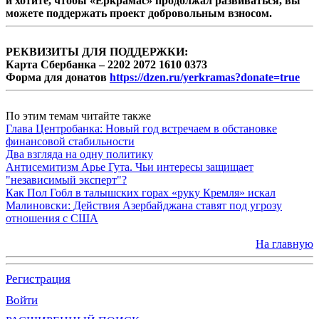
и хотите, чтобы «Еркрамас» продолжал развиваться, вы
можете поддержать проект добровольным взносом.
РЕКВИЗИТЫ ДЛЯ ПОДДЕРЖКИ:
Карта Сбербанка – 2202 2072 1610 0373
Форма для донатов
https://dzen.ru/yerkramas?donate=true
По этим темам читайте также
Глава Центробанка: Новый год встречаем в обстановке
финансовой стабильности
Два взгляда на одну политику
Антисемитизм Арье Гута. Чьи интересы защищает
"независимый эксперт"?
Как Пол Гобл в талышских горах «руку Кремля» искал
Малиновски: Действия Азербайджана ставят под угрозу
отношения с США
На главную
Регистрация
Войти