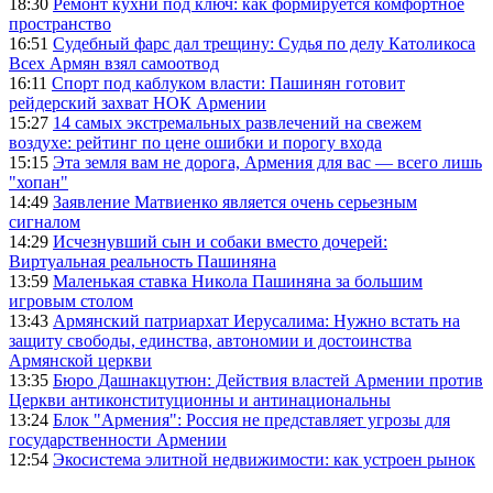
18:30
Ремонт кухни под ключ: как формируется комфортное
пространство
16:51
Судебный фарс дал трещину: Судья по делу Католикоса
Всех Армян взял самоотвод
16:11
Спорт под каблуком власти: Пашинян готовит
рейдерский захват НОК Армении
15:27
14 самых экстремальных развлечений на свежем
воздухе: рейтинг по цене ошибки и порогу входа
15:15
Эта земля вам не дорога, Армения для вас — всего лишь
"хопан"
14:49
Заявление Матвиенко является очень серьезным
сигналом
14:29
Исчезнувший сын и собаки вместо дочерей:
Виртуальная реальность Пашиняна
13:59
Маленькая ставка Никола Пашиняна за большим
игровым столом
13:43
Армянский патриархат Иерусалима: Нужно встать на
защиту свободы, единства, автономии и достоинства
Армянской церкви
13:35
Бюро Дашнакцутюн: Действия властей Армении против
Церкви антиконституционны и антинациональны
13:24
Блок "Армения": Россия не представляет угрозы для
государственности Армении
12:54
Экосистема элитной недвижимости: как устроен рынок