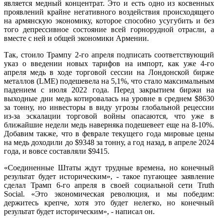
является медный концентрат. Это и есть одно из косвенных
проявлений крайне негативного воздействия происходящего
на армянскую экономику, которое способно усугубить и без
того депрессивное состояние всей горнорудной отрасли, а
вместе с ней и общей экономики Армении.
Так, стоило Трампу 2-го апреля подписать соответствующий
указ о введении новых тарифов на импорт, как уже 4-го
апреля медь в ходе торговой сессии на Лондонской бирже
металлов (LME) подешевела на 5,1%, что стало максимальным
падением с июля 2022 года. Перед закрытием биржи на
выходные дни медь котировалась на уровне в среднем $8630
за тонну, но инвесторы в виду угрозы глобальной рецессии
из-за эскалации торговой войны опасаются, что уже в
ближайшие недели медь наверняка подешевеет еще на 8-10%.
Добавим также, что в феврале текущего года мировые цены
на медь доходили до $9348 за тонну, а год назад, в апреле 2024
года, и вовсе составляли $9415.
«Соединенные Штаты ждут трудные времена, но конечный
результат будет историческим», - такое пугающее заявление
сделал Трамп 6-го апреля в своей социальной сети Truth
Social. «Это экономическая революция, и мы победим:
держитесь крепче, хотя это будет нелегко, но конечный
результат будет историческим», - написал он.