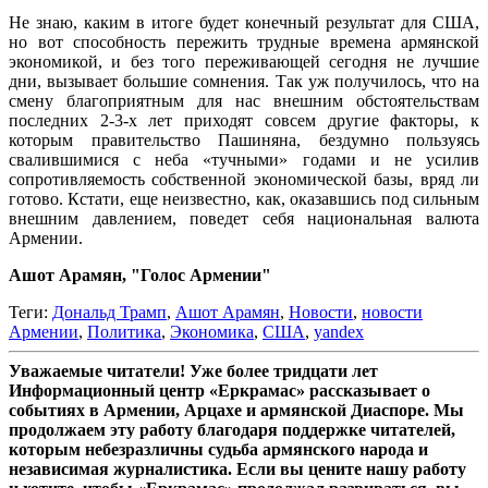
Не знаю, каким в итоге будет конечный результат для США,
но вот способность пережить трудные времена армянской
экономикой, и без того переживающей сегодня не лучшие
дни, вызывает большие сомнения. Так уж получилось, что на
смену благоприятным для нас внешним обстоятельствам
последних 2-3-х лет приходят совсем другие факторы, к
которым правительство Пашиняна, бездумно пользуясь
свалившимися с неба «тучными» годами и не усилив
сопротивляемость собственной экономической базы, вряд ли
готово. Кстати, еще неизвестно, как, оказавшись под сильным
внешним давлением, поведет себя национальная валюта
Армении.
Ашот Арамян, "Голос Армении"
Теги:
Дональд Трамп
,
Ашот Арамян
,
Новости
,
новости
Армении
,
Политика
,
Экономика
,
США
,
yandex
Уважаемые читатели! Уже более тридцати лет
Информационный центр «Еркрамас» рассказывает о
событиях в Армении, Арцахе и армянской Диаспоре. Мы
продолжаем эту работу благодаря поддержке читателей,
которым небезразличны судьба армянского народа и
независимая журналистика. Если вы цените нашу работу