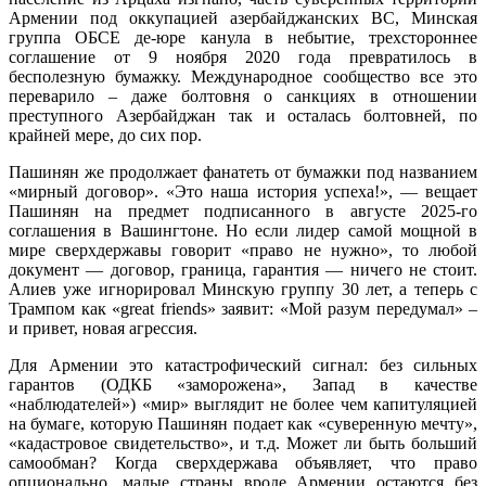
Армении под оккупацией азербайджанских ВС, Минская
группа ОБСЕ де-юре канула в небытие, трехстороннее
соглашение от 9 ноября 2020 года превратилось в
бесполезную бумажку. Международное сообщество все это
переварило – даже болтовня о санкциях в отношении
преступного Азербайджан так и осталась болтовней, по
крайней мере, до сих пор.
Пашинян же продолжает фанатеть от бумажки под названием
«мирный договор». «Это наша история успеха!», — вещает
Пашинян на предмет подписанного в августе 2025-го
соглашения в Вашингтоне. Но если лидер самой мощной в
мире сверхдержавы говорит «право не нужно», то любой
документ — договор, граница, гарантия — ничего не стоит.
Алиев уже игнорировал Минскую группу 30 лет, а теперь с
Трампом как «great friends» заявит: «Мой разум передумал» –
и привет, новая агрессия.
Для Армении это катастрофический сигнал: без сильных
гарантов (ОДКБ «заморожена», Запад в качестве
«наблюдателей») «мир» выглядит не более чем капитуляцией
на бумаге, которую Пашинян подает как «суверенную мечту»,
«кадастровое свидетельство», и т.д. Может ли быть больший
самообман? Когда сверхдержава объявляет, что право
опционально, малые страны вроде Армении остаются без