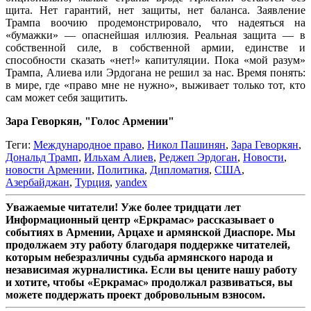
щита. Нет гарантий, нет защиты, нет баланса. Заявление
Трампа воочию продемонстрировало, что надеяться на
«бумажки» — опаснейшая иллюзия. Реальная защита — в
собственной силе, в собственной армии, единстве и
способности сказать «нет!» капитуляции. Пока «мой разум»
Трампа, Алиева или Эрдогана не решил за нас. Время понять:
в мире, где «право мне не нужно», выживает только тот, кто
сам может себя защитить.
Зара Геворкян, "Голос Армении"
Теги:
Международное право
,
Никол Пашинян
,
Зара Геворкян
,
Дональд Трамп
,
Ильхам Алиев
,
Реджеп Эрдоган
,
Новости
,
новости Армении
,
Политика
,
Дипломатия
,
США
,
Азербайджан
,
Турция
,
yandex
Уважаемые читатели! Уже более тридцати лет
Информационный центр «Еркрамас» рассказывает о
событиях в Армении, Арцахе и армянской Диаспоре. Мы
продолжаем эту работу благодаря поддержке читателей,
которым небезразличны судьба армянского народа и
независимая журналистика. Если вы цените нашу работу
и хотите, чтобы «Еркрамас» продолжал развиваться, вы
можете поддержать проект добровольным взносом.