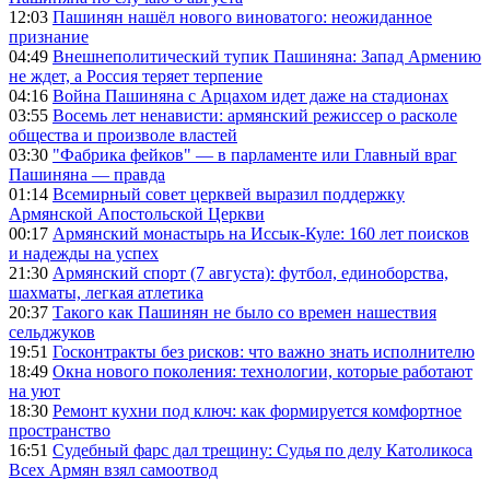
12:03
Пашинян нашёл нового виноватого: неожиданное
признание
04:49
Внешнеполитический тупик Пашиняна: Запад Армению
не ждет, а Россия теряет терпение
04:16
Война Пашиняна с Арцахом идет даже на стадионах
03:55
Восемь лет ненависти: армянский режиссер о расколе
общества и произволе властей
03:30
"Фабрика фейков" — в парламенте или Главный враг
Пашиняна — правда
01:14
Всемирный совет церквей выразил поддержку
Армянской Апостольской Церкви
00:17
Армянский монастырь на Иссык-Куле: 160 лет поисков
и надежды на успех
21:30
Армянский спорт (7 августа): футбол, единоборства,
шахматы, легкая атлетика
20:37
Такого как Пашинян не было со времен нашествия
сельджуков
19:51
Госконтракты без рисков: что важно знать исполнителю
18:49
Окна нового поколения: технологии, которые работают
на уют
18:30
Ремонт кухни под ключ: как формируется комфортное
пространство
16:51
Судебный фарс дал трещину: Судья по делу Католикоса
Всех Армян взял самоотвод