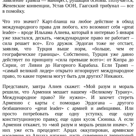
Заявление Трампа — манифест, рушащий основы. Получается,
Женевские конвенции, Устав ООН, Гаагский трибунал — все
в помойку.
Что это значит? Карт-бланш на любое действие в обход
международного права для любого, кто возомнит себя «great
leader» – вроде Ильхама Алиева, который в интервью 5 января
уже хвастался, дескать, «международное право не работает –
сила решает все». Его дружок Эрдоган тоже не отстает,
заявляя, что Турция выше норм, «больше, чем ее
географические границы». Собственно, Турция уже давно
действует по принципу «сила превыше всего»: от Кипра до
Сирии, от Ливии до Нагорного Карабаха. Если Трамп –
«самый великий лидер» открыто игнорирует международное
право, то какие тормоза могут быть для других? Никаких.
Представьте, завтра Алиев скажет: «Мой разум и мораль
решили, что Армения мешает нашему «Великому Турану».
Международное право? Не нужно». И захочет стереть
Армению с карты с помощью Эрдогана – другого
безбашенного «great leader» с армией и амбициями. Или
просто потребовать еще одну уступку, еще одну
конституционную правку, еще один кусок Сюника. А если
Армения откажет, то «мой разум и мораль решили иначе». У
них уже есть прецедент: Арцах оккупирован, армянское
население из Арцаха изгнано, часть суверенных территорий