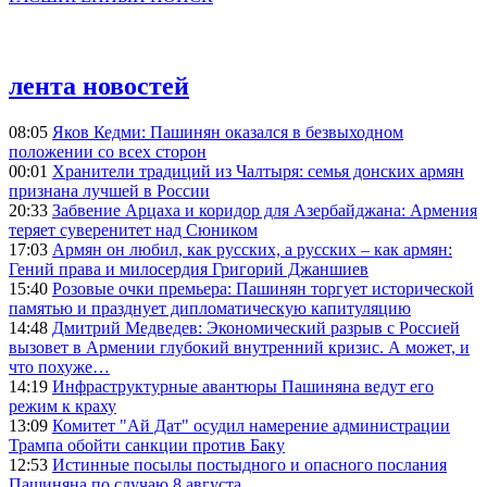
лента новостей
08:05
Яков Кедми: Пашинян оказался в безвыходном
положении со всех сторон
00:01
Хранители традиций из Чалтыря: семья донских армян
признана лучшей в России
20:33
Забвение Арцаха и коридор для Азербайджана: Армения
теряет суверенитет над Сюником
17:03
Армян он любил, как русских, а русских – как армян:
Гений права и милосердия Григорий Джаншиев
15:40
Розовые очки премьера: Пашинян торгует исторической
памятью и празднует дипломатическую капитуляцию
14:48
Дмитрий Медведев: Экономический разрыв с Россией
вызовет в Армении глубокий внутренний кризис. А может, и
что похуже…
14:19
Инфраструктурные авантюры Пашиняна ведут его
режим к краху
13:09
Комитет "Ай Дат" осудил намерение администрации
Трампа обойти санкции против Баку
12:53
Истинные посылы постыдного и опасного послания
Пашиняна по случаю 8 августа