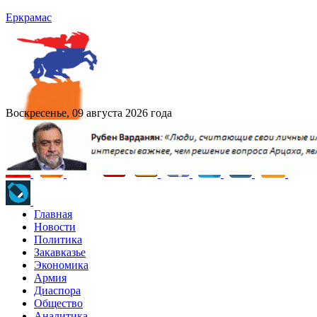
Еркрамас
Воскресенье, 09 августа 2026 года
Главная
Новости
Политика
Закавказье
Экономика
Армия
Диаспора
Общество
Аналитика