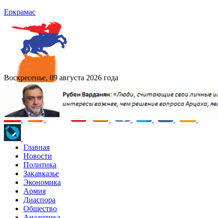
Еркрамас
Воскресенье, 09 августа 2026 года
Главная
Новости
Политика
Закавказье
Экономика
Армия
Диаспора
Общество
Аналитика