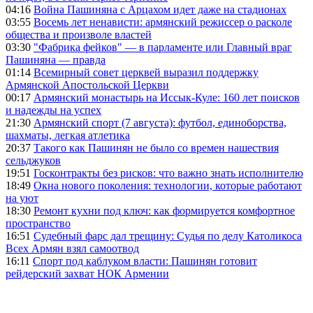
04:16
Война Пашиняна с Арцахом идет даже на стадионах
03:55
Восемь лет ненависти: армянский режиссер о расколе
общества и произволе властей
03:30
"Фабрика фейков" — в парламенте или Главный враг
Пашиняна — правда
01:14
Всемирный совет церквей выразил поддержку
Армянской Апостольской Церкви
00:17
Армянский монастырь на Иссык-Куле: 160 лет поисков
и надежды на успех
21:30
Армянский спорт (7 августа): футбол, единоборства,
шахматы, легкая атлетика
20:37
Такого как Пашинян не было со времен нашествия
сельджуков
19:51
Госконтракты без рисков: что важно знать исполнителю
18:49
Окна нового поколения: технологии, которые работают
на уют
18:30
Ремонт кухни под ключ: как формируется комфортное
пространство
16:51
Судебный фарс дал трещину: Судья по делу Католикоса
Всех Армян взял самоотвод
16:11
Спорт под каблуком власти: Пашинян готовит
рейдерский захват НОК Армении