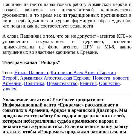
Пашинян пытается парализовать работу Армянской церкви и
создать «врагов» из представителей канонического
духовенства, в то время как из традиционных противников в
лице азербайджанцев и турков формируют образ «друзей»,
что пока никак не соответствует реальности.
А слова Пашиняна о том, что он не допустит «агентов КГБ» к
управлению государством и церковью, особенно
примечательны на фоне агентов ЦРУ и MI-6, давно
запущенных во властные кабинеты в Ереване.
Телеграм-канал "Рыбарь"
Теги:
Никол Пашинян
,
Католикос Всех Армян Гарегин
Второй
,
Армянская Апостольская Церковь
,
Новости
,
новости
Армении
,
Политика
,
Правительство
,
Религия
,
Общество
,
yandex
Уважаемые читатели! Уже более тридцати лет
Информационный центр «Еркрамас» рассказывает о
событиях в Армении, Арцахе и армянской Диаспоре. Мы
продолжаем эту работу благодаря поддержке читателей,
которым небезразличны судьба армянского народа и
независимая журналистика. Если вы цените нашу работу
и хотите, чтобы «Еркрамас» продолжал развиваться, вы