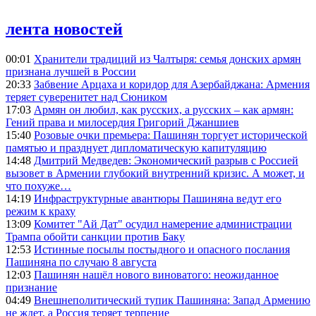
лента новостей
00:01
Хранители традиций из Чалтыря: семья донских армян
признана лучшей в России
20:33
Забвение Арцаха и коридор для Азербайджана: Армения
теряет суверенитет над Сюником
17:03
Армян он любил, как русских, а русских – как армян:
Гений права и милосердия Григорий Джаншиев
15:40
Розовые очки премьера: Пашинян торгует исторической
памятью и празднует дипломатическую капитуляцию
14:48
Дмитрий Медведев: Экономический разрыв с Россией
вызовет в Армении глубокий внутренний кризис. А может, и
что похуже…
14:19
Инфраструктурные авантюры Пашиняна ведут его
режим к краху
13:09
Комитет "Ай Дат" осудил намерение администрации
Трампа обойти санкции против Баку
12:53
Истинные посылы постыдного и опасного послания
Пашиняна по случаю 8 августа
12:03
Пашинян нашёл нового виноватого: неожиданное
признание
04:49
Внешнеполитический тупик Пашиняна: Запад Армению
не ждет, а Россия теряет терпение