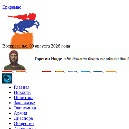
Еркрамас
Воскресенье, 09 августа 2026 года
Главная
Новости
Политика
Закавказье
Экономика
Армия
Диаспора
Общество
Аналитика