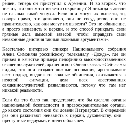
решен, теперь он приступил к Армении. И во-вторых, что
значит, что они хотят вывезти сокровища? Я никогда в жизни
не слышал такой чепухи. Если они могут их вывезти, то,
говоря прямо, это дозволено, они не государство, они не
правительство, как они могут их вывезти? Это не обвинение,
а просто ненависть к церкви, и это способ прикрыть свои
грязные дела дымовой завесой, чтобы оправдать свои
незаконные действия такими ложными аргументами».
Касательно интервью спикера Национального собрания
Алена Симоняна российскому телеканалу «Дождь», где он
привел в качестве примера педофилию высокопоставленных
священнослужителей, архиепископ Овнан сказал: «Сейчас мы
видим, что они создают ложные основания, арестовывают
всех подряд, выдвигают ложные обвинения, оказываются в
нелепой ситуации, дела всех арестованных
священнослужителей разваливаются, потому что там нет
никакой реальности.
Если бы это было так, представьте, что бы сделали органы
национальной безопасности и правоохранительные органы,
до какого состояния они бы довели Патриархат. В очередной
раз они разжигают ненависть к церкви, духовенству, они –
преступные недоумки, и ничего больше».