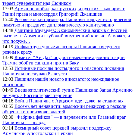
теряет суверенитет над Сюником
17:03
Армян он любил, как русских, а русских – как армян:
Гений права и милосердия Григорий Джаншиев
15:40
Розовые очки премьера: Пашинян торгует исторической
памятью и празднует дипломатическую капитуляцию
14:48
Дмитрий Медведев: Экономический разрыв с Россией
вызовет в Армении глубокий внутренний кризис. А может, и
что похуже…
14:19
Инфраструктурные авантюры Пашиняна ведут его
режим к краху
13:09
Комитет "Ай Дат" осудил намерение администрации
Трампа обойти санкции против Баку
12:53
Истинные посылы постыдного и опасного послания
Пашиняна по случаю 8 августа
12:03
Пашинян нашёл нового виноватого: неожиданное
признание
04:49
Внешнеполитический тупик Пашиняна: Запад Армению
не ждет, а Россия теряет терпение
04:16
Война Пашиняна с Арцахом идет даже на стадионах
03:55
Восемь лет ненависти: армянский режиссер о расколе
общества и произволе властей
03:30
"Фабрика фейков" — в парламенте или Главный враг
Пашиняна — правда
01:14
Всемирный совет церквей выразил поддержку
Армянской Апостольской Церкви