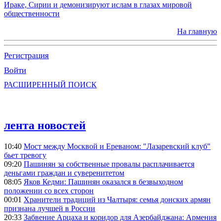
Ираке, Сирии и демонизируют ислам в глазах мировой
общественности
На главную
Регистрация
Войти
РАСШИРЕННЫЙ ПОИСК
лента новостей
10:40
Мост между Москвой и Ереваном: "Лазаревский клуб"
бьет тревогу
09:20
Пашинян за собственные провалы расплачивается
деньгами граждан и суверенитетом
08:05
Яков Кедми: Пашинян оказался в безвыходном
положении со всех сторон
00:01
Хранители традиций из Чалтыря: семья донских армян
признана лучшей в России
20:33
Забвение Арцаха и коридор для Азербайджана: Армения