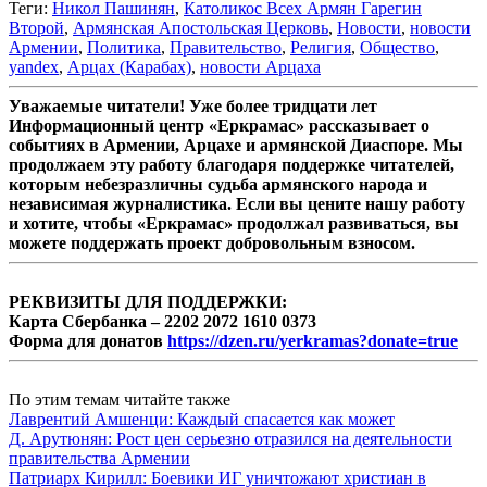
Теги:
Никол Пашинян
,
Католикос Всех Армян Гарегин
Второй
,
Армянская Апостольская Церковь
,
Новости
,
новости
Армении
,
Политика
,
Правительство
,
Религия
,
Общество
,
yandex
,
Арцах (Карабах)
,
новости Арцаха
Уважаемые читатели! Уже более тридцати лет
Информационный центр «Еркрамас» рассказывает о
событиях в Армении, Арцахе и армянской Диаспоре. Мы
продолжаем эту работу благодаря поддержке читателей,
которым небезразличны судьба армянского народа и
независимая журналистика. Если вы цените нашу работу
и хотите, чтобы «Еркрамас» продолжал развиваться, вы
можете поддержать проект добровольным взносом.
РЕКВИЗИТЫ ДЛЯ ПОДДЕРЖКИ:
Карта Сбербанка – 2202 2072 1610 0373
Форма для донатов
https://dzen.ru/yerkramas?donate=true
По этим темам читайте также
Лаврентий Амшенци: Каждый спасается как может
Д. Арутюнян: Рост цен серьезно отразился на деятельности
правительства Армении
Патриарх Кирилл: Боевики ИГ уничтожают христиан в