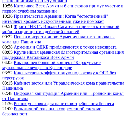
важно принимать оплату онлайн
10:56
Католикос Всех Армян и 6 епископов примут участие в
первом судебном заседании
10:36
Правительство Армении: Когда "естественный"
интеллект хромает, искусственный уже не поможет
09:51
Фронт "НЕТ": Ишхан Сагателян призвал к тотальной
мобилизации против действий властей
09:22
Пешка в игре титанов: Армения платит за провалы
команды Пашиняна
08:38
Армения и ОДКБ приближаются к точке невозврата
08:05
Крупнейшая армянская благотворительная организация
поддержала Католикоса Всех Армян
04:02
Как прошел большой концерт "Карасунские
музыкальные вечера" в Краснодаре
03:52
Как выстроить эффективную подготовку к ОГЭ без
перегрузок
03:15
Кабинет застоя или Управленческая кома правительства
Пашиняна
02:48
Цифровая капитуляция Армении или "Троянский конь"
от Пашиняна
21:36
Рынок упаковки для напитков: требования бизнеса
21:00
Роль личной охраны в современной системе
безопасности