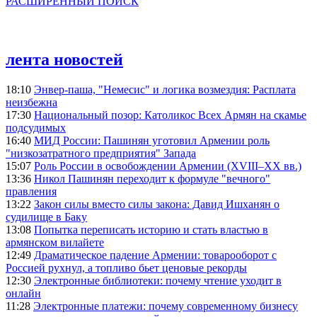
РАСШИРЕННЫЙ ПОИСК
лента новостей
18:10
Энвер-паша, "Немесис" и логика возмездия: Расплата
неизбежна
17:30
Национальный позор: Католикос Всех Армян на скамье
подсудимых
16:40
МИД России: Пашинян уготовил Армении роль
"низкозатратного предприятия" Запада
15:07
Роль России в освобождении Армении (XVIII–XX вв.)
13:36
Никол Пашинян переходит к формуле "вечного"
правления
13:22
Закон силы вместо силы закона: Давид Ишханян о
судилище в Баку
13:08
Попытка переписать историю и стать властью в
армянском вилайете
12:49
Драматическое падение Армении: товарооборот с
Россией рухнул, а топливо бьет ценовые рекорды
12:30
Электронные библиотеки: почему чтение уходит в
онлайн
11:28
Электронные платежи: почему современному бизнесу