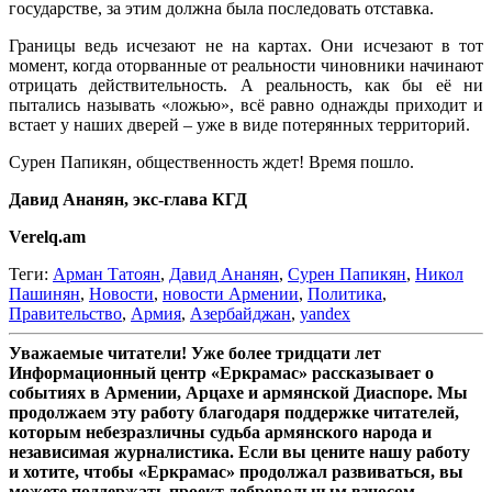
государстве, за этим должна была последовать отставка.
Границы ведь исчезают не на картах. Они исчезают в тот
момент, когда оторванные от реальности чиновники начинают
отрицать действительность. А реальность, как бы её ни
пытались называть «ложью», всё равно однажды приходит и
встает у наших дверей – уже в виде потерянных территорий.
Сурен Папикян, общественность ждет! Время пошло.
Давид Ананян, экс-глава КГД
Verelq.am
Теги:
Арман Татоян
,
Давид Ананян
,
Сурен Папикян
,
Никол
Пашинян
,
Новости
,
новости Армении
,
Политика
,
Правительство
,
Армия
,
Азербайджан
,
yandex
Уважаемые читатели! Уже более тридцати лет
Информационный центр «Еркрамас» рассказывает о
событиях в Армении, Арцахе и армянской Диаспоре. Мы
продолжаем эту работу благодаря поддержке читателей,
которым небезразличны судьба армянского народа и
независимая журналистика. Если вы цените нашу работу
и хотите, чтобы «Еркрамас» продолжал развиваться, вы
можете поддержать проект добровольным взносом.